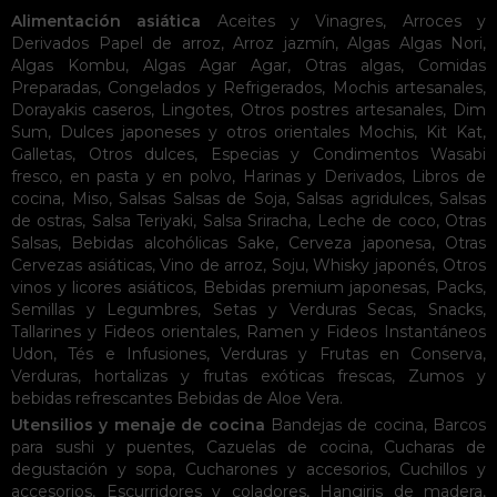
Alimentación asiática
Aceites y Vinagres
,
Arroces y
Derivados
Papel de arroz
,
Arroz jazmín
,
Algas
Algas Nori
,
Algas Kombu
,
Algas Agar Agar
,
Otras algas
,
Comidas
Preparadas
,
Congelados y Refrigerados
,
Mochis artesanales
,
Dorayakis caseros
,
Lingotes
,
Otros postres artesanales
,
Dim
Sum
,
Dulces japoneses y otros orientales
Mochis
,
Kit Kat
,
Galletas
,
Otros dulces
,
Especias y Condimentos
Wasabi
fresco, en pasta y en polvo
,
Harinas y Derivados
,
Libros de
cocina
,
Miso
,
Salsas
Salsas de Soja
,
Salsas agridulces
,
Salsas
de ostras
,
Salsa Teriyaki
,
Salsa Sriracha
,
Leche de coco
,
Otras
Salsas
,
Bebidas alcohólicas
Sake
,
Cerveza japonesa
,
Otras
Cervezas asiáticas
,
Vino de arroz
,
Soju
,
Whisky japonés
,
Otros
vinos y licores asiáticos
,
Bebidas premium japonesas
,
Packs
,
Semillas y Legumbres
,
Setas y Verduras Secas
,
Snacks
,
Tallarines y Fideos orientales
,
Ramen y Fideos Instantáneos
Udon
,
Tés e Infusiones
,
Verduras y Frutas en Conserva
,
Verduras, hortalizas y frutas exóticas frescas
,
Zumos y
bebidas refrescantes
Bebidas de Aloe Vera
.
Utensilios y menaje de cocina
Bandejas de cocina
,
Barcos
para sushi y puentes
,
Cazuelas de cocina
,
Cucharas de
degustación y sopa
,
Cucharones y accesorios
,
Cuchillos y
accesorios
,
Escurridores y coladores
,
Hangiris de madera
,