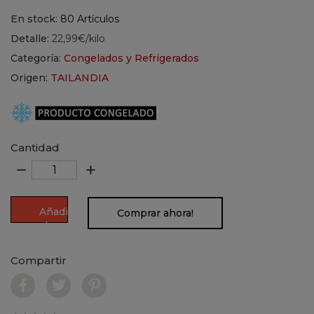
En stock:
80 Artículos
Detalle:
22,99€/kilo
Categoría:
Congelados y Refrigerados
Origen:
TAILANDIA
Cantidad
remove
add
Añadir
Comprar ahora!
al
carrito
Compartir