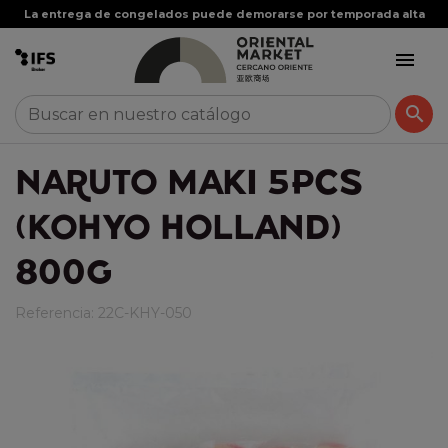
La entrega de congelados puede demorarse por temporada alta


NARUTO MAKI 5PCS
(KOHYO HOLLAND)
800G
Referencia:
22C-KHY-050