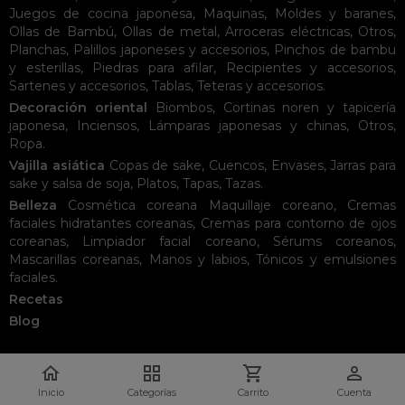
Juegos de cocina japonesa
,
Maquinas
,
Moldes y baranes
,
Ollas de Bambú
,
Ollas de metal
,
Arroceras eléctricas
,
Otros
,
Planchas
,
Palillos japoneses y accesorios
,
Pinchos de bambu
y esterillas
,
Piedras para afilar
,
Recipientes y accesorios
,
Sartenes y accesorios
,
Tablas
,
Teteras y accesorios
.
Decoración oriental
Biombos
,
Cortinas noren y tapicería
japonesa
,
Inciensos
,
Lámparas japonesas y chinas
,
Otros
,
Ropa
.
Vajilla asiática
Copas de sake
,
Cuencos
,
Envases
,
Jarras para
sake y salsa de soja
,
Platos
,
Tapas
,
Tazas
.
Belleza
Cosmética coreana
Maquillaje coreano
,
Cremas
faciales hidratantes coreanas
,
Cremas para contorno de ojos
coreanas
,
Limpiador facial coreano
,
Sérums coreanos
,
Mascarillas coreanas
,
Manos y labios
,
Tónicos y emulsiones
faciales
.
Recetas
Blog




Inicio
Categorías
Carrito
Cuenta