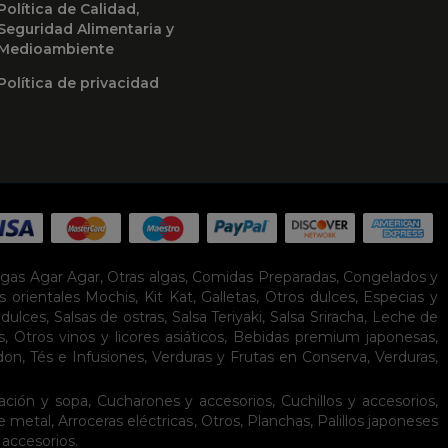
Política de Calidad,
Seguridad Alimentaria y
Medioambiente
Política de privacidad
lgas Agar Agar
,
Otras algas
,
Comidas Preparadas
,
Congelados y
s orientales
Mochis
,
Kit Kat
,
Galletas
,
Otros dulces
,
Especias y
idulces
,
Salsas de ostras
,
Salsa Teriyaki
,
Salsa Sriracha
,
Leche de
s
,
Otros vinos y licores asiáticos
,
Bebidas premium japonesas
,
don
,
Tés e Infusiones
,
Verduras y Frutas en Conserva
,
Verduras,
ación y sopa
,
Cucharones y accesorios
,
Cuchillos y accesorios
,
de metal
,
Arroceras eléctricas
,
Otros
,
Planchas
,
Palillos japoneses
 accesorios
.