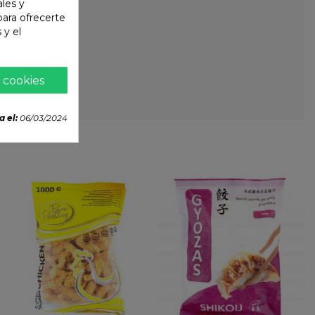
ales y
 para ofrecerte
 y el
 cookies
a el:
06/03/2024