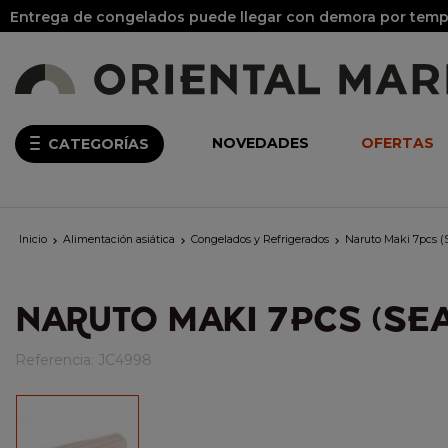
Entrega de congelados puede llegar con demora por tempo
NOVEDADES
OFERTAS
CATEGORÍAS
Inicio
Alimentación asiática
Congelados y Refrigerados
Naruto Maki 7pcs



NARUTO MAKI 7PCS (SE
Referencia:
JC4998