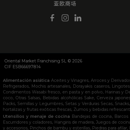
Oriental Market Franchising SL © 2026
CIF ESB66697814
Alimentación asiática
Aceites y Vinagres
,
Arroces y Derivado
Refrigerados
,
Mochis artesanales
,
Dorayakis caseros
,
Lingotes
Condimentos
Wasabi fresco, en pasta y en polvo
,
Harinas y D
coco
,
Otras Salsas
,
Bebidas alcohólicas
Sake
,
Cerveza japone
Packs
,
Semillas y Legumbres
,
Setas y Verduras Secas
,
Snacks
hortalizas y frutas exóticas frescas
,
Zumos y bebidas refrescan
Utensilios y menaje de cocina
Bandejas de cocina
,
Barcos 
Escurridores y coladores
,
Hangiris de madera
,
Juegos de cocin
y accesorios
,
Pinchos de bambu y esterillas
,
Piedras para afilar
,