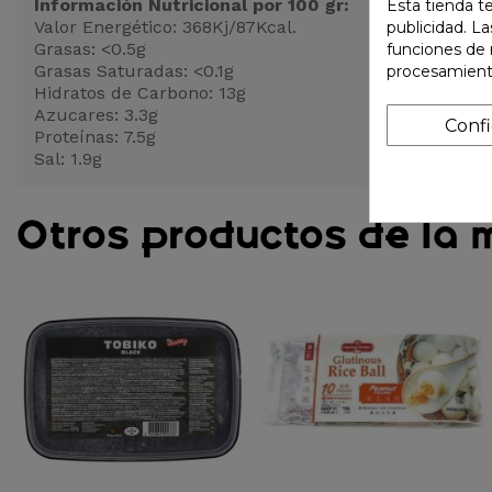
Información Nutricional por 100 gr:
Esta tienda t
Valor Energético: 368Kj/87Kcal.
publicidad. La
Grasas: <0.5g
funciones de 
Grasas Saturadas: <0.1g
procesamient
Hidratos de Carbono: 13g
Azucares: 3.3g
Conf
Proteínas: 7.5g
Sal: 1.9g
Otros productos de la 