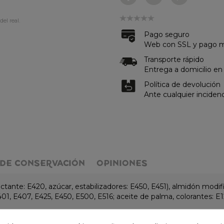
del real.
Pago seguro
Web con SSL y pago me
Transporte rápido
Entrega a domicilio en
Política de devolución
Ante cualquier inciden
DE CONSERVACIÓN
OPINIONES
ante: E420, azúcar, estabilizadores: E450, E451), almidón modific
401, E407, E425, E450, E500, E516; aceite de palma, colorantes: E