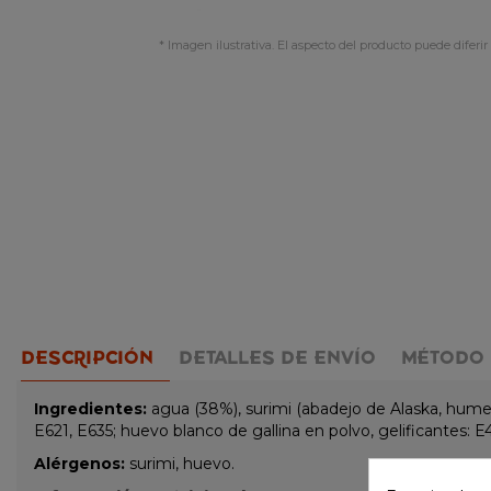
* Imagen ilustrativa. El aspecto del producto puede diferir 
DESCRIPCIÓN
DETALLES DE ENVÍO
MÉTODO 
Ingredientes:
agua (38%), surimi (abadejo de Alaska, humect
E621, E635; huevo blanco de gallina en polvo, gelificantes: E
Alérgenos:
surimi, huevo.