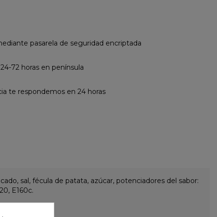
diante pasarela de seguridad encriptada
 24-72 horas en península
cia te respondemos en 24 horas
ado, sal, fécula de patata, azúcar, potenciadores del sabor:
120, E160c.