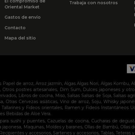
El compromiso de
Trabaja con nosotros
Oriental Market
Gastos de envío
Contacto
Mapa del sitio
s
Papel de arroz
,
Arroz jazmín
,
Algas
Algas Nori
,
Algas Kombu
,
A
,
Otros postres artesanales
,
Dim Sum
,
Dulces japoneses y otro
erivados
,
Libros de cocina
,
Miso
,
Salsas
Salsas de Soja
,
Salsas agr
sa
,
Otras Cervezas asiáticas
,
Vino de arroz
,
Soju
,
Whisky japoné
,
Tallarines y Fideos orientales
,
Ramen y Fideos Instantáneos
U
tes
Bebidas de Aloe Vera
.
para sushi y puentes
,
Cazuelas de cocina
,
Cucharas de degust
a japonesa
,
Maquinas
,
Moldes y baranes
,
Ollas de Bambú
,
Ollas 
Recipientes y accesorios
,
Sartenes y accesorios
,
Tablas
,
Teteras y