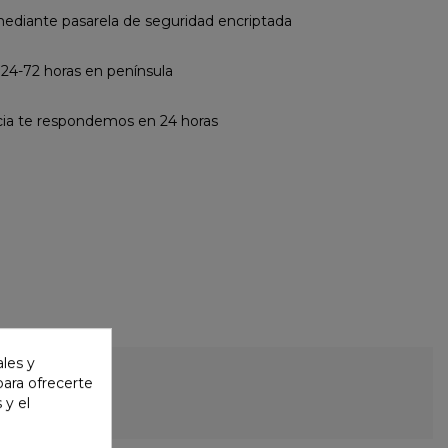
diante pasarela de seguridad encriptada
 24-72 horas en península
cia te respondemos en 24 horas
ales y
 para ofrecerte
 y el