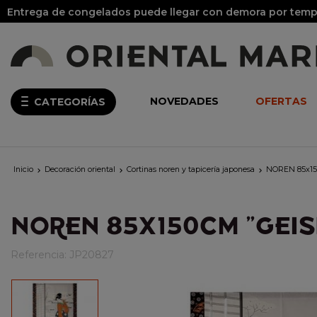
Entrega de congelados puede llegar con demora por tempo
NOVEDADES
OFERTAS
CATEGORÍAS
Inicio
Decoración oriental
Cortinas noren y tapicería japonesa
NOREN 85x15



NOREN 85X150CM "GEIS
Referencia:
JP20827