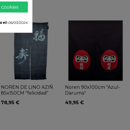
 cookies
a el:
06/03/2024
NOREN DE LINO AZIÑ
Noren 90x100cm "Azul-
85x150CM "felicidad"
Daruma"
78,95 €
49,95 €