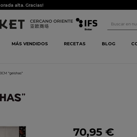
rada alta. Gracias!
MÁS VENDIDOS
RECETAS
BLOG
C
0CM "geishas"
HAS"
70,95 €