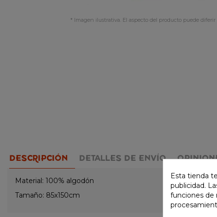
* Imagen ilustrativa. El aspecto del producto puede diferir 
DESCRIPCIÓN
DETALLES DE ENVÍO
OPINION
Esta tienda t
Material: 100% algodón
publicidad. La
Tamaño: 85x150cm
funciones de 
procesamient