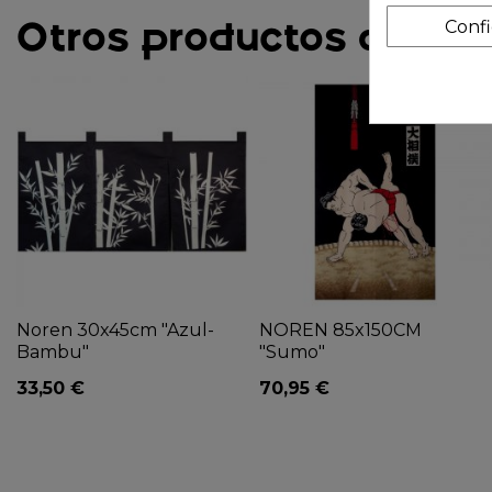
Otros productos de la 
Conf
Noren 30x45cm "Azul-
NOREN 85x150CM
Bambu"
"Sumo"
33,50 €
70,95 €