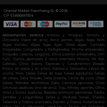
Oriental Market Franchising SL © 2026
CIF ESB66697814
Alimentación asiática
Aceites y Vinagres
,
Arroces y
Derivados
Papel de arroz
,
Arroz jazmín
,
Algas
Algas Nori
,
Algas Kombu
,
Algas Agar Agar
,
Otras algas
,
Comidas
Preparadas
,
Congelados y Refrigerados
,
Mochis artesanales
,
Dorayakis caseros
,
Lingotes
,
Otros postres artesanales
,
Dim
Sum
,
Dulces japoneses y otros orientales
Mochis
,
Kit Kat
,
Galletas
,
Otros dulces
,
Especias y Condimentos
Wasabi
fresco, en pasta y en polvo
,
Harinas y Derivados
,
Libros de
cocina
,
Miso
,
Salsas
Salsas de Soja
,
Salsas agridulces
,
Salsas
de ostras
,
Salsa Teriyaki
,
Salsa Sriracha
,
Leche de coco
,
Otras
Salsas
,
Bebidas alcohólicas
Sake
,
Cerveza japonesa
,
Otras
Cervezas asiáticas
,
Vino de arroz
,
Soju
,
Whisky japonés
,
Otros
vinos y licores asiáticos
,
Bebidas premium japonesas
,
Packs
,
Semillas y Legumbres
,
Setas y Verduras Secas
,
Snacks
,
Tallarines y Fideos orientales
,
Ramen y Fideos Instantáneos
Udon
,
Tés e Infusiones
,
Verduras y Frutas en Conserva
,