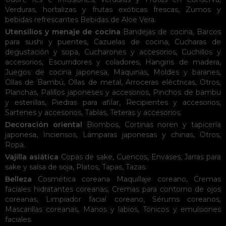
Verduras, hortalizas y frutas exóticas frescas
,
Zumos y
bebidas refrescantes
Bebidas de Aloe Vera
.
Utensilios y menaje de cocina
Bandejas de cocina
,
Barcos
para sushi y puentes
,
Cazuelas de cocina
,
Cucharas de
degustación y sopa
,
Cucharones y accesorios
,
Cuchillos y
accesorios
,
Escurridores y coladores
,
Hangiris de madera
,
Juegos de cocina japonesa
,
Maquinas
,
Moldes y baranes
,
Ollas de Bambú
,
Ollas de metal
,
Arroceras eléctricas
,
Otros
,
Planchas
,
Palillos japoneses y accesorios
,
Pinchos de bambu
y esterillas
,
Piedras para afilar
,
Recipientes y accesorios
,
Sartenes y accesorios
,
Tablas
,
Teteras y accesorios
.
Decoración oriental
Biombos
,
Cortinas noren y tapicería
japonesa
,
Inciensos
,
Lámparas japonesas y chinas
,
Otros
,
Ropa
.
Vajilla asiática
Copas de sake
,
Cuencos
,
Envases
,
Jarras para
sake y salsa de soja
,
Platos
,
Tapas
,
Tazas
.
Belleza
Cosmética coreana
Maquillaje coreano
,
Cremas
faciales hidratantes coreanas
,
Cremas para contorno de ojos
coreanas
,
Limpiador facial coreano
,
Sérums coreanos
,
Mascarillas coreanas
,
Manos y labios
,
Tónicos y emulsiones
faciales
.