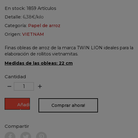
En stock:
1859 Artículos
Detalle:
6,38€/kilo
Categoría:
Papel de arroz
Origen:
VIETNAM
Finas obleas de arroz de la marca TWIN LION ideales para la
elaboración de rollitos vietnamitas.
Medidas de las obleas: 22 cm
Cantidad
remove
add
Añadir
Comprar ahora!
al
carrito
Compartir