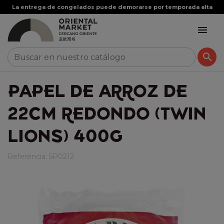
La entrega de congelados puede demorarse por temporada alta


PAPEL DE ARROZ DE
22CM REDONDO (TWIN
LIONS) 400G
Referencia:
5P0212