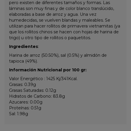
pero existen de diferentes tamaños y formas.
Las
láminas son muy finas
y de color blanco translúcido,
elaboradas a base de arroz y agua. Una vez
humedecidas, se vuelven blandas y maleables.
Se
utilizan para hacer rollitos de primavera vietnamitas (ya
que los rollitos chinos se hacen con hojas de harina de
trigo) u otro tipo de rollitos o paquetitos.
Ingredientes
:
Harina de arroz (50.50%), sal (0.5%) y almidón de
tapioca (49%).
Información Nutricional por 100 gr:
Valor Energético : 1425 Kj/341Kcal.
Grasas: 0.39g
Grasas Saturadas: 0.12g
Hidratos de Carbono: 83.8g
Azucares: 0.00g
Proteínas: 0.51g
Sal: 1.98g