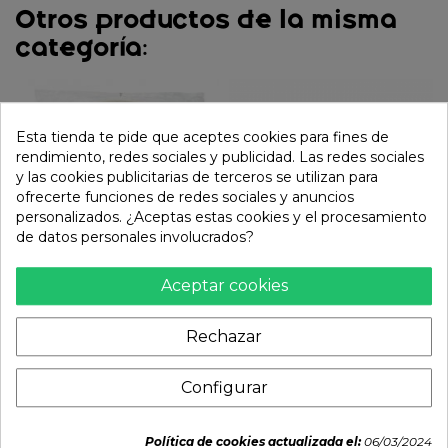
Otros productos de la misma
categoría:
Esta tienda te pide que aceptes cookies para fines de
rendimiento, redes sociales y publicidad. Las redes sociales
y las cookies publicitarias de terceros se utilizan para
ofrecerte funciones de redes sociales y anuncios
personalizados. ¿Aceptas estas cookies y el procesamiento
de datos personales involucrados?
Aceptar cookies
Papel de arroz 31cm
Papel de arroz 18cm
redondo (BAMBOO
redondo (TWIN LION)
Rechazar
TREE-TOFUCO) 340g
400g
2,85 €
3,14 €
Configurar
Política de cookies actualizada el:
06/03/2024