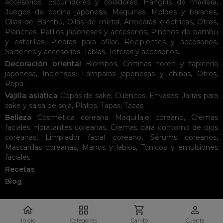
accesorios
,
Escurridores y coladores
,
Hangiris de madera
,
Juegos de cocina japonesa
,
Maquinas
,
Moldes y baranes
,
Ollas de Bambú
,
Ollas de metal
,
Arroceras eléctricas
,
Otros
,
Planchas
,
Palillos japoneses y accesorios
,
Pinchos de bambu
y esterillas
,
Piedras para afilar
,
Recipientes y accesorios
,
Sartenes y accesorios
,
Tablas
,
Teteras y accesorios
.
Decoración oriental
Biombos
,
Cortinas noren y tapicería
japonesa
,
Inciensos
,
Lámparas japonesas y chinas
,
Otros
,
Ropa
.
Vajilla asiática
Copas de sake
,
Cuencos
,
Envases
,
Jarras para
sake y salsa de soja
,
Platos
,
Tapas
,
Tazas
.
Belleza
Cosmética coreana
Maquillaje coreano
,
Cremas
faciales hidratantes coreanas
,
Cremas para contorno de ojos
coreanas
,
Limpiador facial coreano
,
Sérums coreanos
,
Mascarillas coreanas
,
Manos y labios
,
Tónicos y emulsiones
faciales
.
Recetas
Blog




Inicio
Categorías
Carrito
Cuenta