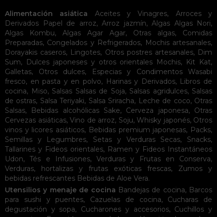
Alimentación asiática
Aceites y Vinagres
,
Arroces y
Derivados
Papel de arroz
,
Arroz jazmín
,
Algas
Algas Nori
,
Algas Kombu
,
Algas Agar Agar
,
Otras algas
,
Comidas
Preparadas
,
Congelados y Refrigerados
,
Mochis artesanales
,
Dorayakis caseros
,
Lingotes
,
Otros postres artesanales
,
Dim
Sum
,
Dulces japoneses y otros orientales
Mochis
,
Kit Kat
,
Galletas
,
Otros dulces
,
Especias y Condimentos
Wasabi
fresco, en pasta y en polvo
,
Harinas y Derivados
,
Libros de
cocina
,
Miso
,
Salsas
Salsas de Soja
,
Salsas agridulces
,
Salsas
de ostras
,
Salsa Teriyaki
,
Salsa Sriracha
,
Leche de coco
,
Otras
Salsas
,
Bebidas alcohólicas
Sake
,
Cerveza japonesa
,
Otras
Cervezas asiáticas
,
Vino de arroz
,
Soju
,
Whisky japonés
,
Otros
vinos y licores asiáticos
,
Bebidas premium japonesas
,
Packs
,
Semillas y Legumbres
,
Setas y Verduras Secas
,
Snacks
,
Tallarines y Fideos orientales
,
Ramen y Fideos Instantáneos
Udon
,
Tés e Infusiones
,
Verduras y Frutas en Conserva
,
Verduras, hortalizas y frutas exóticas frescas
,
Zumos y
bebidas refrescantes
Bebidas de Aloe Vera
.
Utensilios y menaje de cocina
Bandejas de cocina
,
Barcos
para sushi y puentes
,
Cazuelas de cocina
,
Cucharas de
degustación y sopa
,
Cucharones y accesorios
,
Cuchillos y