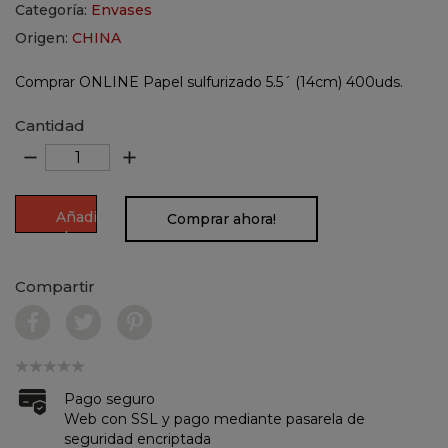
Categoría:
Envases
Origen:
CHINA
Comprar ONLINE Papel sulfurizado 5.5´ (14cm) 400uds.
Cantidad
remove
add
Añadir
Comprar ahora!
al
carrito
Compartir
Pago seguro
Web con SSL y pago mediante pasarela de
seguridad encriptada