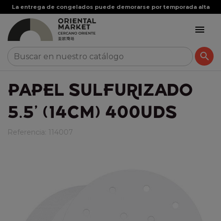
La entrega de congelados puede demorarse por temporada alta


PAPEL SULFURIZADO
5.5' (14CM) 400UDS
Referencia:
114007