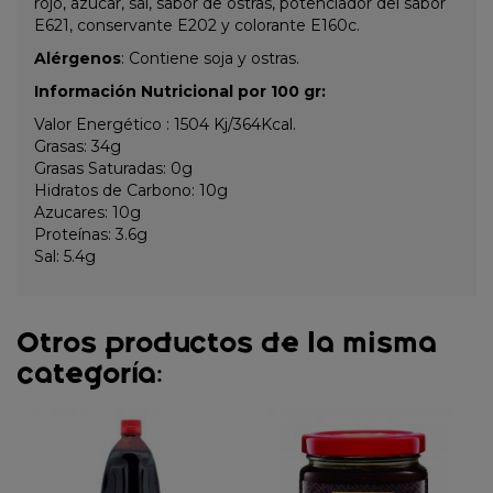
rojo, azúcar, sal, sabor de ostras, potenciador del sabor
E621, conservante E202 y colorante E160c.
Alérgenos
: Contiene soja y ostras.
Información Nutricional por 100 gr:
Valor Energético : 1504 Kj/364Kcal.
Grasas: 34g
Grasas Saturadas: 0g
Hidratos de Carbono: 10g
Azucares: 10g
Proteínas: 3.6g
Sal: 5.4g
Otros productos de la misma
categoría: