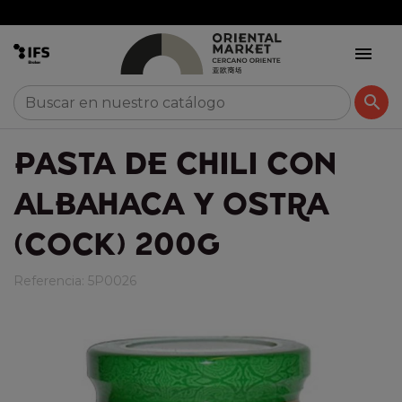
n pedidos +300€


PASTA DE CHILI CON
ALBAHACA Y OSTRA
(COCK) 200G
Referencia:
5P0026