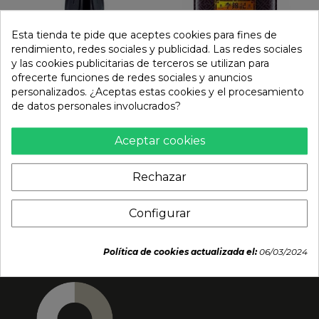
Esta tienda te pide que aceptes cookies para fines de
rendimiento, redes sociales y publicidad. Las redes sociales
y las cookies publicitarias de terceros se utilizan para
ofrecerte funciones de redes sociales y anuncios
personalizados. ¿Aceptas estas cookies y el procesamiento
de datos personales involucrados?
Salsa unagi-kabayaki-
Salsa de Alubias Negras y
anguila para Sushi
ajo (LKK) 368g
(OTAFUKU) 2,25Kg
Aceptar cookies
5,59 €
16,45 €
Rechazar
Configurar
Política de cookies actualizada el:
06/03/2024