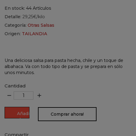
En stock:
44 Artículos
Detalle:
29,25€/kilo
Categoría:
Otras Salsas
Origen:
TAILANDIA
Una deliciosa salsa para pasta hecha, chile y un toque de
albahaca. Va con todo tipo de pasta y se prepara en sólo
unos minutos.
Cantidad
remove
add
Añadir
Comprar ahora!
al
carrito
Compartir