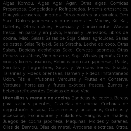
Algas Kombu
,
Algas Agar Agar
,
Otras algas
,
Comidas
Preparadas
,
Congelados y Refrigerados
,
Mochis artesanales
,
Dorayakis caseros
,
Lingotes
,
Otros postres artesanales
,
Dim
Sum
,
Dulces japoneses y otros orientales
Mochis
,
Kit Kat
,
Galletas
,
Otros dulces
,
Especias y Condimentos
Wasabi
fresco, en pasta y en polvo
,
Harinas y Derivados
,
Libros de
cocina
,
Miso
,
Salsas
Salsas de Soja
,
Salsas agridulces
,
Salsas
de ostras
,
Salsa Teriyaki
,
Salsa Sriracha
,
Leche de coco
,
Otras
Salsas
,
Bebidas alcohólicas
Sake
,
Cerveza japonesa
,
Otras
Cervezas asiáticas
,
Vino de arroz
,
Soju
,
Whisky japonés
,
Otros
vinos y licores asiáticos
,
Bebidas premium japonesas
,
Packs
,
Semillas y Legumbres
,
Setas y Verduras Secas
,
Snacks
,
Tallarines y Fideos orientales
,
Ramen y Fideos Instantáneos
Udon
,
Tés e Infusiones
,
Verduras y Frutas en Conserva
,
Verduras, hortalizas y frutas exóticas frescas
,
Zumos y
bebidas refrescantes
Bebidas de Aloe Vera
.
Utensilios y menaje de cocina
Bandejas de cocina
,
Barcos
para sushi y puentes
,
Cazuelas de cocina
,
Cucharas de
degustación y sopa
,
Cucharones y accesorios
,
Cuchillos y
accesorios
,
Escurridores y coladores
,
Hangiris de madera
,
Juegos de cocina japonesa
,
Maquinas
,
Moldes y baranes
,
Ollas de Bambú
,
Ollas de metal
,
Arroceras eléctricas
,
Otros
,