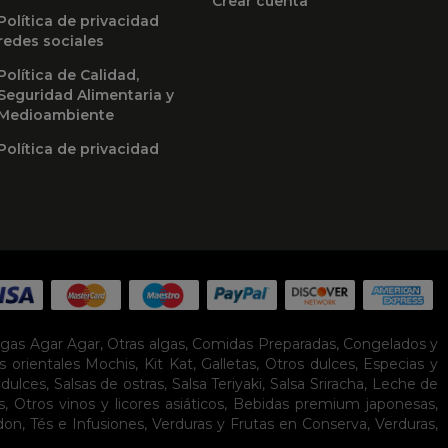
Crear cuenta
Política de privacidad
redes sociales
Política de Calidad,
Seguridad Alimentaria y
Medioambiente
Política de privacidad
lgas Agar Agar
,
Otras algas
,
Comidas Preparadas
,
Congelados y
s orientales
Mochis
,
Kit Kat
,
Galletas
,
Otros dulces
,
Especias y
idulces
,
Salsas de ostras
,
Salsa Teriyaki
,
Salsa Sriracha
,
Leche de
s
,
Otros vinos y licores asiáticos
,
Bebidas premium japonesas
,
don
,
Tés e Infusiones
,
Verduras y Frutas en Conserva
,
Verduras,