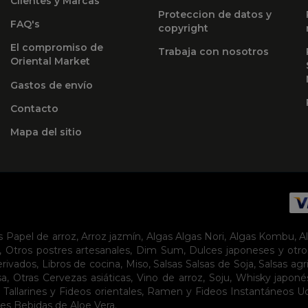
Clientes y Marcas
Proteccion de datos y
FAQ's
copyright
El compromiso de
Trabaja con nosotros
Oriental Market
Gastos de envío
Contacto
Mapa del sitio
s
Papel de arroz
,
Arroz jazmín
,
Algas
Algas Nori
,
Algas Kombu
,
A
,
Otros postres artesanales
,
Dim Sum
,
Dulces japoneses y otro
erivados
,
Libros de cocina
,
Miso
,
Salsas
Salsas de Soja
,
Salsas agr
sa
,
Otras Cervezas asiáticas
,
Vino de arroz
,
Soju
,
Whisky japoné
,
Tallarines y Fideos orientales
,
Ramen y Fideos Instantáneos
U
tes
Bebidas de Aloe Vera
.