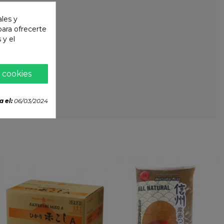
ales y
 para ofrecerte
 y el
 cookies
a el:
06/03/2024