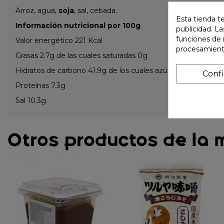
Arroz, agua,
soja
, sal, cebada.
Esta tienda t
Información nutricional por 100g
publicidad. La
funciones de 
Valor energético 221 Kcal
procesamient
Grasas 2.7g de las cuales saturadas 0g
Hidratos de carbono 41.9g de los cuales azúcares 27.4g
Conf
Proteínas 7.3g
Sal 10.3g
Otros productos de la 