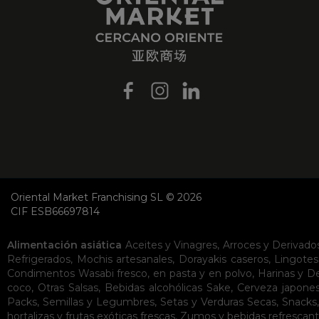
Oriental Market Franchising SL © 2026
CIF ESB66697814
Alimentación asiática
Aceites y Vinagres
,
Arroces y Derivado
Refrigerados
,
Mochis artesanales
,
Dorayakis caseros
,
Lingotes
Condimentos
Wasabi fresco, en pasta y en polvo
,
Harinas y D
coco
,
Otras Salsas
,
Bebidas alcohólicas
Sake
,
Cerveza japone
Packs
,
Semillas y Legumbres
,
Setas y Verduras Secas
,
Snacks
hortalizas y frutas exóticas frescas
,
Zumos y bebidas refrescan