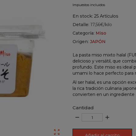
Impuestos incluidos
En stock:
25 Artículos
Detalle:
17,56€/kilo
Categoría:
Miso
Origen:
JAPÓN
La pasta miso mixto halal (
delicioso y versátil, que comb
profundo. Este miso es ideal p
umami lo hace perfecto para re
Al ser halal, es una opción ex
la rica tradición culinaria jap
convierten en un ingrediente e
Cantidad
remove
add

Añadir al carrito