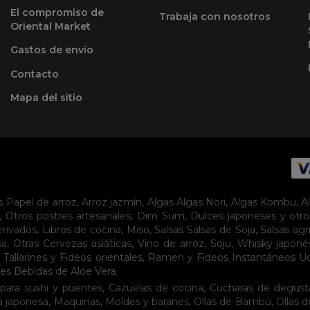
El compromiso de
Trabaja con nosotros
Oriental Market
Gastos de envío
Contacto
Mapa del sitio
s
Papel de arroz
,
Arroz jazmín
,
Algas
Algas Nori
,
Algas Kombu
,
A
,
Otros postres artesanales
,
Dim Sum
,
Dulces japoneses y otro
erivados
,
Libros de cocina
,
Miso
,
Salsas
Salsas de Soja
,
Salsas agr
sa
,
Otras Cervezas asiáticas
,
Vino de arroz
,
Soju
,
Whisky japoné
,
Tallarines y Fideos orientales
,
Ramen y Fideos Instantáneos
U
tes
Bebidas de Aloe Vera
.
para sushi y puentes
,
Cazuelas de cocina
,
Cucharas de degust
a japonesa
,
Maquinas
,
Moldes y baranes
,
Ollas de Bambú
,
Ollas 