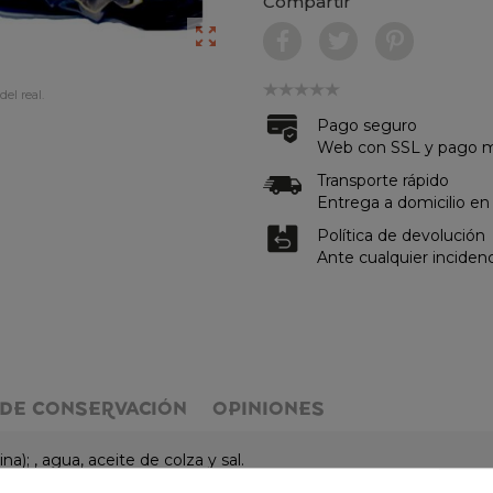
Compartir

del real.
Pago seguro
Web con SSL y pago me
Transporte rápido
Entrega a domicilio en
Política de devolución
Ante cualquier inciden
DE CONSERVACIÓN
OPINIONES
na); , agua, aceite de colza y sal.