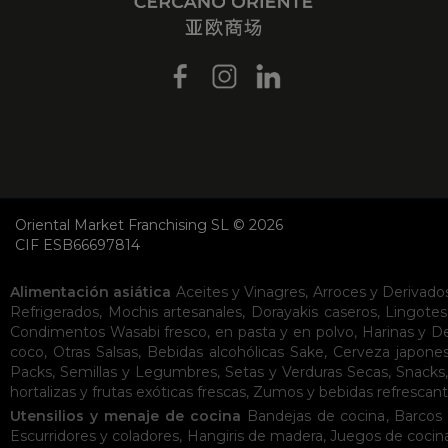
Oriental Market Franchising SL © 2026
CIF ESB66697814
Alimentación asiática
Aceites y Vinagres
,
Arroces y Derivado
Refrigerados
,
Mochis artesanales
,
Dorayakis caseros
,
Lingotes
Condimentos
Wasabi fresco, en pasta y en polvo
,
Harinas y D
coco
,
Otras Salsas
,
Bebidas alcohólicas
Sake
,
Cerveza japone
Packs
,
Semillas y Legumbres
,
Setas y Verduras Secas
,
Snacks
hortalizas y frutas exóticas frescas
,
Zumos y bebidas refrescan
Utensilios y menaje de cocina
Bandejas de cocina
,
Barcos 
Escurridores y coladores
,
Hangiris de madera
,
Juegos de cocin