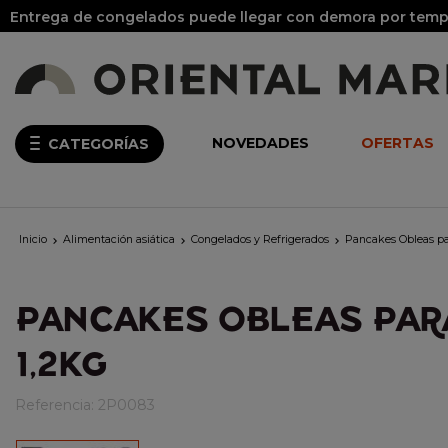
Entrega de congelados puede llegar con demora por tempo
NOVEDADES
OFERTAS
CATEGORÍAS
Inicio
Alimentación asiática
Congelados y Refrigerados
Pancakes Obleas p



PANCAKES OBLEAS PAR
1,2KG
Referencia:
2P0083