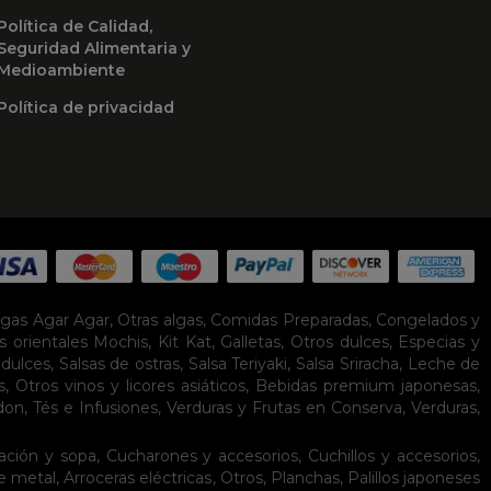
Política de Calidad,
Seguridad Alimentaria y
Medioambiente
Política de privacidad
lgas Agar Agar
,
Otras algas
,
Comidas Preparadas
,
Congelados y
s orientales
Mochis
,
Kit Kat
,
Galletas
,
Otros dulces
,
Especias y
idulces
,
Salsas de ostras
,
Salsa Teriyaki
,
Salsa Sriracha
,
Leche de
s
,
Otros vinos y licores asiáticos
,
Bebidas premium japonesas
,
don
,
Tés e Infusiones
,
Verduras y Frutas en Conserva
,
Verduras,
ación y sopa
,
Cucharones y accesorios
,
Cuchillos y accesorios
,
de metal
,
Arroceras eléctricas
,
Otros
,
Planchas
,
Palillos japoneses