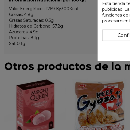
Esta tienda t
Valor Energético : 1269 Kj/300Kcal.
publicidad. La
Grasas: 4.8g
funciones de 
Grasas Saturadas: 0.5g
procesamient
Hidratos de Carbono: 57.2g
Azucares: 4.9g
Conf
Proteínas: 8.1g
Sal: 0.1g
Otros productos de la 