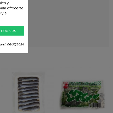
ales y
 para ofrecerte
 y el
 cookies
a el:
06/03/2024