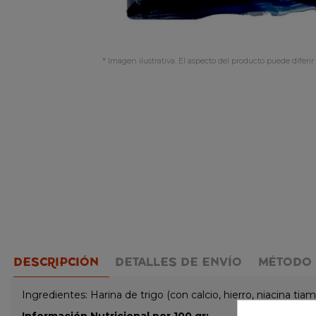
* Imagen ilustrativa. El aspecto del producto puede diferir 
DESCRIPCIÓN
DETALLES DE ENVÍO
MÉTODO 
Ingredientes: Harina de trigo (con calcio, hierro, niacina tiami
Información Nutricional por 100 gr: