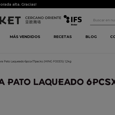
rada alta. Gracias!
MÁS VENDIDOS
RECETAS
BLOG
C
ara Pato Laqueado 6pcsx17packs (MING FOODS) 1,2kg
A PATO LAQUEADO 6PCSX