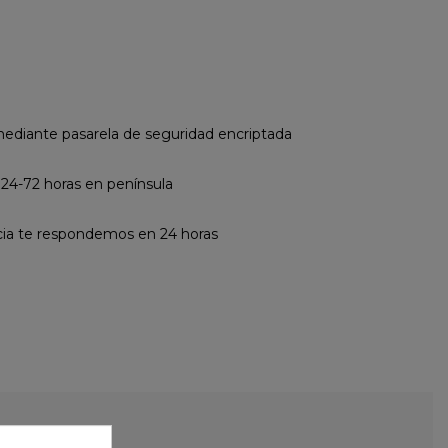
diante pasarela de seguridad encriptada
 24-72 horas en península
cia te respondemos en 24 horas