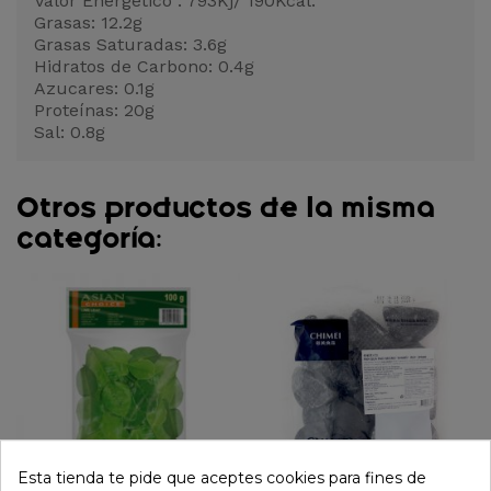
Valor Energético : 793Kj/ 190Kcal.
Grasas: 12.2g
Grasas Saturadas: 3.6g
Hidratos de Carbono: 0.4g
Azucares: 0.1g
Proteínas: 20g
Sal: 0.8g
Otros productos de la misma
categoría:
Esta tienda te pide que aceptes cookies para fines de