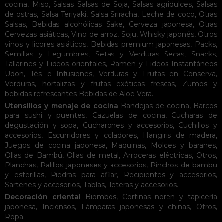
cocina
,
Miso
,
Salsas
Salsas de Soja
,
Salsas agridulces
,
Salsas
de ostras
,
Salsa Teriyaki
,
Salsa Sriracha
,
Leche de coco
,
Otras
Salsas
,
Bebidas alcohólicas
Sake
,
Cerveza japonesa
,
Otras
Cervezas asiáticas
,
Vino de arroz
,
Soju
,
Whisky japonés
,
Otros
vinos y licores asiáticos
,
Bebidas premium japonesas
,
Packs
,
Semillas y Legumbres
,
Setas y Verduras Secas
,
Snacks
,
Tallarines y Fideos orientales
,
Ramen y Fideos Instantáneos
Udon
,
Tés e Infusiones
,
Verduras y Frutas en Conserva
,
Verduras, hortalizas y frutas exóticas frescas
,
Zumos y
bebidas refrescantes
Bebidas de Aloe Vera
.
Utensilios y menaje de cocina
Bandejas de cocina
,
Barcos
para sushi y puentes
,
Cazuelas de cocina
,
Cucharas de
degustación y sopa
,
Cucharones y accesorios
,
Cuchillos y
accesorios
,
Escurridores y coladores
,
Hangiris de madera
,
Juegos de cocina japonesa
,
Maquinas
,
Moldes y baranes
,
Ollas de Bambú
,
Ollas de metal
,
Arroceras eléctricas
,
Otros
,
Planchas
,
Palillos japoneses y accesorios
,
Pinchos de bambu
y esterillas
,
Piedras para afilar
,
Recipientes y accesorios
,
Sartenes y accesorios
,
Tablas
,
Teteras y accesorios
.
Decoración oriental
Biombos
,
Cortinas noren y tapicería
japonesa
,
Inciensos
,
Lámparas japonesas y chinas
,
Otros
,
Ropa
.