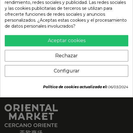
rendimiento, redes sociales y publicidad. Las redes sociales
y las cookies publicitarias de terceros se utilizan para
Hoja de Lima Congelada
Pan gua bao negro
ofrecerte funciones de redes sociales y anuncios
100g
20pcs (CHIMEI) 600g
personalizados. ¿Aceptas estas cookies y el procesamiento
4,49 €
8,50 €
de datos personales involucrados?
Aceptar cookies
Rechazar
Configurar
Política de cookies actualizada el:
06/03/2024