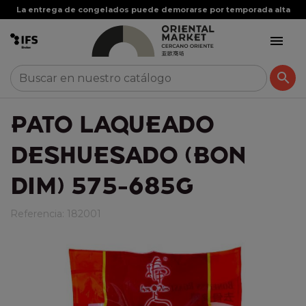
La entrega de congelados puede demorarse por temporada alta


PATO LAQUEADO
DESHUESADO (BON
DIM) 575-685G
Referencia:
182001