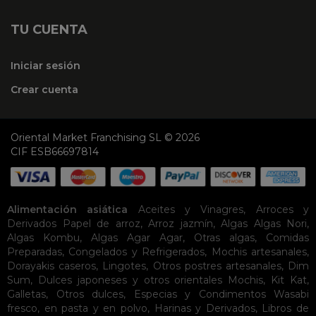
TU CUENTA
Iniciar sesión
Crear cuenta
Oriental Market Franchising SL © 2026
CIF ESB66697814
Alimentación asiática
Aceites y Vinagres
,
Arroces y
Derivados
Papel de arroz
,
Arroz jazmín
,
Algas
Algas Nori
,
Algas Kombu
,
Algas Agar Agar
,
Otras algas
,
Comidas
Preparadas
,
Congelados y Refrigerados
,
Mochis artesanales
,
Dorayakis caseros
,
Lingotes
,
Otros postres artesanales
,
Dim
Sum
,
Dulces japoneses y otros orientales
Mochis
,
Kit Kat
,
Galletas
,
Otros dulces
,
Especias y Condimentos
Wasabi
fresco, en pasta y en polvo
,
Harinas y Derivados
,
Libros de