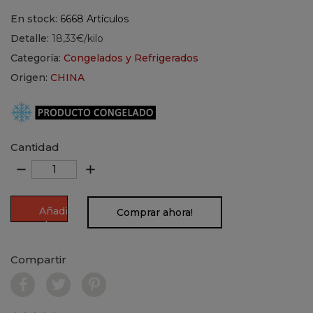
En stock:
6668 Artículos
Detalle:
18,33€/kilo
Categoría:
Congelados y Refrigerados
Origen:
CHINA
Cantidad
remove
add
Añadir
Comprar ahora!
al
carrito
Compartir