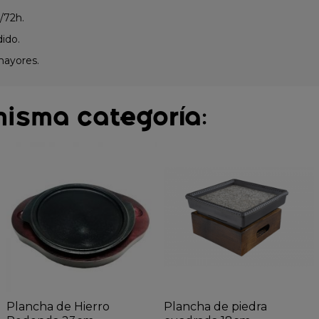
/72h.
dido.
mayores.
misma categoría:
Plancha de Hierro
Plancha de piedra