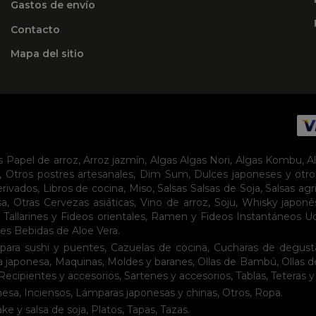
Gastos de envío
Contacto
Mapa del sitio
s
Papel de arroz
,
Arroz jazmín
,
Algas
Algas Nori
,
Algas Kombu
,
A
,
Otros postres artesanales
,
Dim Sum
,
Dulces japoneses y otro
erivados
,
Libros de cocina
,
Miso
,
Salsas
Salsas de Soja
,
Salsas agr
sa
,
Otras Cervezas asiáticas
,
Vino de arroz
,
Soju
,
Whisky japoné
,
Tallarines y Fideos orientales
,
Ramen y Fideos Instantáneos
U
tes
Bebidas de Aloe Vera
.
para sushi y puentes
,
Cazuelas de cocina
,
Cucharas de degust
a japonesa
,
Maquinas
,
Moldes y baranes
,
Ollas de Bambú
,
Ollas 
Recipientes y accesorios
,
Sartenes y accesorios
,
Tablas
,
Teteras y
nesa
,
Inciensos
,
Lámparas japonesas y chinas
,
Otros
,
Ropa
.
ake y salsa de soja
,
Platos
,
Tapas
,
Tazas
.