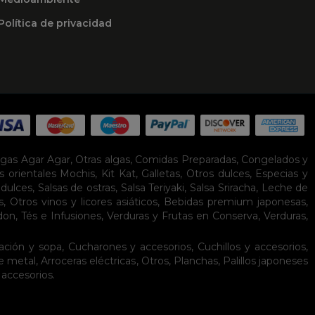
Política de privacidad
lgas Agar Agar
,
Otras algas
,
Comidas Preparadas
,
Congelados y
s orientales
Mochis
,
Kit Kat
,
Galletas
,
Otros dulces
,
Especias y
idulces
,
Salsas de ostras
,
Salsa Teriyaki
,
Salsa Sriracha
,
Leche de
s
,
Otros vinos y licores asiáticos
,
Bebidas premium japonesas
,
don
,
Tés e Infusiones
,
Verduras y Frutas en Conserva
,
Verduras,
ación y sopa
,
Cucharones y accesorios
,
Cuchillos y accesorios
,
de metal
,
Arroceras eléctricas
,
Otros
,
Planchas
,
Palillos japoneses
 accesorios
.