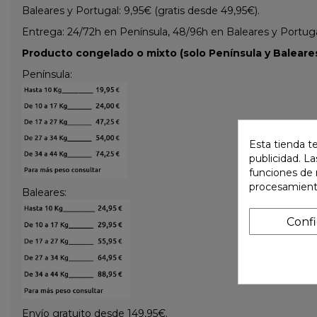
Baleares y Portugal: 9,95€ (gratis desde 49,95€).
Entrega: 24/72h en Península, 48/96h en Baleares y Portugal 
Producto congelado o mixto (solo Península y Baleares
Península:
Esta tienda t
publicidad. La
funciones de 
procesamient
Baleares:
Conf
Envío gratuito desde 149,95€.