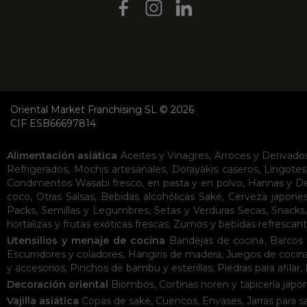
Oriental Market Franchising SL © 2026
CIF ESB66697814
Alimentación asiática
Aceites y Vinagres
,
Arroces y Derivado
Refrigerados
,
Mochis artesanales
,
Dorayakis caseros
,
Lingotes
Condimentos
Wasabi fresco, en pasta y en polvo
,
Harinas y D
coco
,
Otras Salsas
,
Bebidas alcohólicas
Sake
,
Cerveza japone
Packs
,
Semillas y Legumbres
,
Setas y Verduras Secas
,
Snacks
hortalizas y frutas exóticas frescas
,
Zumos y bebidas refrescan
Utensilios y menaje de cocina
Bandejas de cocina
,
Barcos 
Escurridores y coladores
,
Hangiris de madera
,
Juegos de cocin
y accesorios
,
Pinchos de bambu y esterillas
,
Piedras para afilar
,
Decoración oriental
Biombos
,
Cortinas noren y tapicería japo
Vajilla asiática
Copas de sake
,
Cuencos
,
Envases
,
Jarras para s