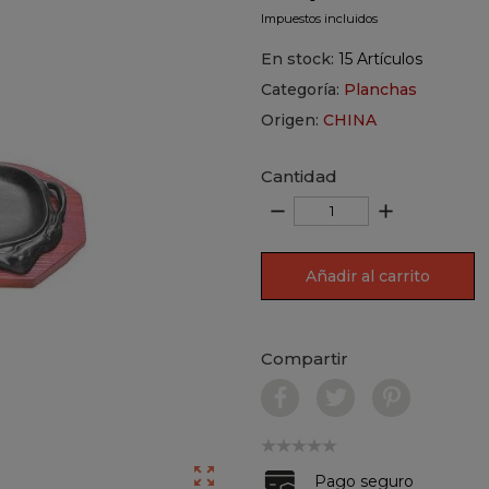
Impuestos incluidos
En stock:
15 Artículos
Categoría:
Planchas
Origen:
CHINA
Cantidad
remove
add
Añadir al carrito
Compartir

Pago seguro