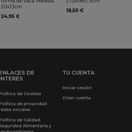
forma de vaca. Medida:
27,5x18x1, 5cm.
20x13cm
18,50 €
24,95 €
ENLACES DE
TU CUENTA
INTERÉS
Iniciar sesión
Política de Cookies
Crear cuenta
Política de privacidad
redes sociales
Política de Calidad,
Seguridad Alimentaria y
Medioambiente