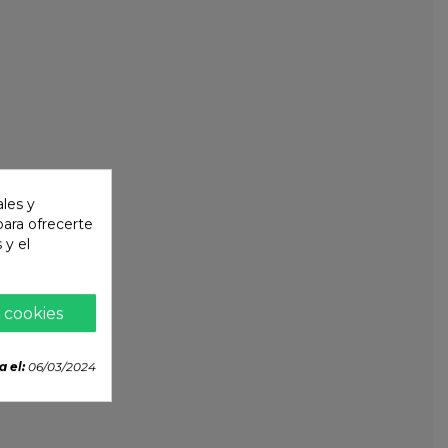
ales y
 para ofrecerte
 y el
 cookies
a el:
06/03/2024