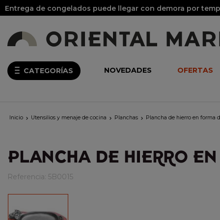
Entrega de congelados puede llegar con demora por tempo
NOVEDADES
OFERTAS
CATEGORÍAS
Inicio
Utensilios y menaje de cocina
Planchas
Plancha de hierro en forma 



PLANCHA DE HIERRO EN
Referencia:
5B0015