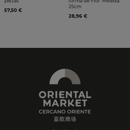
piezas
forma de Flor. Medida:
25cm
57,50 €
28,96 €