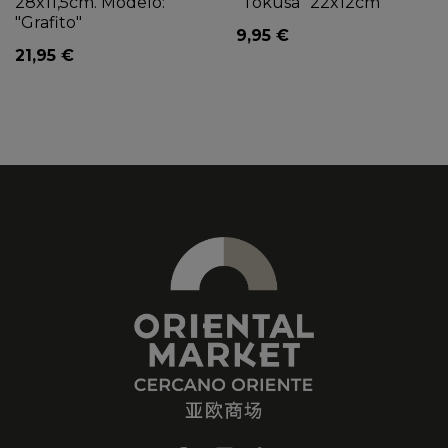
28x11,5cm. Modelo:
"Tokusa" 22x12cm
"Grafito"
9,95 €
21,95 €