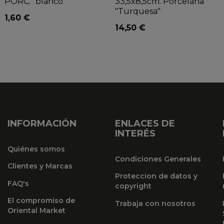
PORC. "blanco"
33,5x8,5cm. Porcelana
"Turquesa"
1,60 €
14,50 €
INFORMACIÓN
ENLACES DE
INTERÉS
Quiénes somos
Condiciones Generales
Clientes y Marcas
Proteccion de datos y
FAQ's
copyright
El compromiso de
Trabaja con nosotros
Oriental Market