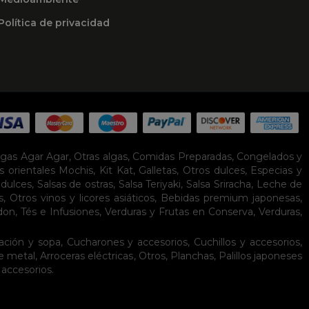
Política de privacidad
lgas Agar Agar
,
Otras algas
,
Comidas Preparadas
,
Congelados y
s orientales
Mochis
,
Kit Kat
,
Galletas
,
Otros dulces
,
Especias y
idulces
,
Salsas de ostras
,
Salsa Teriyaki
,
Salsa Sriracha
,
Leche de
s
,
Otros vinos y licores asiáticos
,
Bebidas premium japonesas
,
don
,
Tés e Infusiones
,
Verduras y Frutas en Conserva
,
Verduras,
ación y sopa
,
Cucharones y accesorios
,
Cuchillos y accesorios
,
de metal
,
Arroceras eléctricas
,
Otros
,
Planchas
,
Palillos japoneses
 accesorios
.