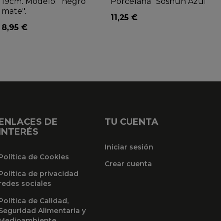
19cm. Modelo: "negro
Porcelana "Soshun Azul"
mate".
11,25 €
8,95 €
ENLACES DE
TU CUENTA
INTERÉS
Iniciar sesión
Política de Cookies
Crear cuenta
Política de privacidad
redes sociales
Política de Calidad,
Seguridad Alimentaria y
Medioambiente