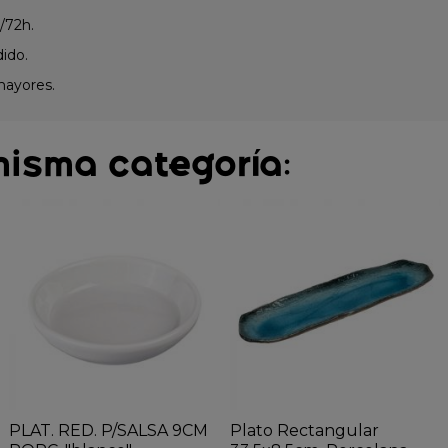
/72h.
dido.
mayores.
misma categoría:
PLAT. RED. P/SALSA 9CM
Plato Rectangular