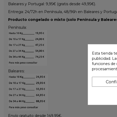
Baleares y Portugal: 9,95€ (gratis desde 49,95€).
Entrega: 24/72h en Península, 48/96h en Baleares y Portugal 
Producto congelado o mixto (solo Península y Baleares
Península:
Esta tienda t
publicidad. La
funciones de 
procesamient
Baleares:
Conf
Envío gratuito desde 149,95€.