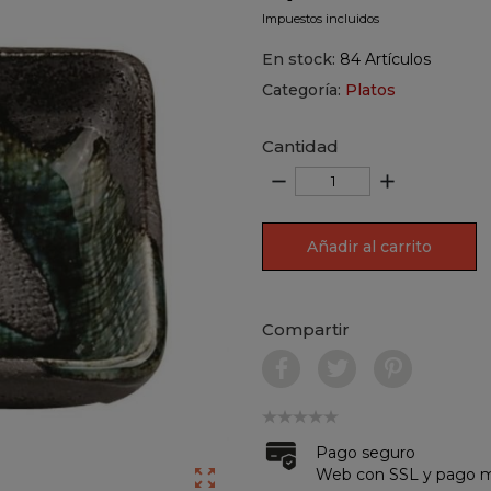
Impuestos incluidos
En stock:
84 Artículos
Categoría:
Platos
Cantidad
remove
add
Añadir al carrito
Compartir
Pago seguro
Web con SSL y pago me
