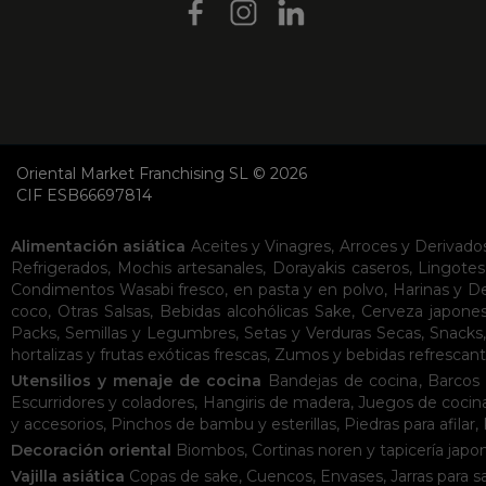
Oriental Market Franchising SL © 2026
CIF ESB66697814
Alimentación asiática
Aceites y Vinagres
,
Arroces y Derivado
Refrigerados
,
Mochis artesanales
,
Dorayakis caseros
,
Lingotes
Condimentos
Wasabi fresco, en pasta y en polvo
,
Harinas y D
coco
,
Otras Salsas
,
Bebidas alcohólicas
Sake
,
Cerveza japone
Packs
,
Semillas y Legumbres
,
Setas y Verduras Secas
,
Snacks
hortalizas y frutas exóticas frescas
,
Zumos y bebidas refrescan
Utensilios y menaje de cocina
Bandejas de cocina
,
Barcos 
Escurridores y coladores
,
Hangiris de madera
,
Juegos de cocin
y accesorios
,
Pinchos de bambu y esterillas
,
Piedras para afilar
,
Decoración oriental
Biombos
,
Cortinas noren y tapicería japo
Vajilla asiática
Copas de sake
,
Cuencos
,
Envases
,
Jarras para s