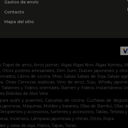
Gastos de envío
Contacto
Mapa del sitio
s
Papel de arroz
,
Arroz jazmín
,
Algas
Algas Nori
,
Algas Kombu
,
A
,
Otros postres artesanales
,
Dim Sum
,
Dulces japoneses y otro
erivados
,
Libros de cocina
,
Miso
,
Salsas
Salsas de Soja
,
Salsas agr
sa
,
Otras Cervezas asiáticas
,
Vino de arroz
,
Soju
,
Whisky japoné
,
Tallarines y Fideos orientales
,
Ramen y Fideos Instantáneos
U
tes
Bebidas de Aloe Vera
.
para sushi y puentes
,
Cazuelas de cocina
,
Cucharas de degust
a japonesa
,
Maquinas
,
Moldes y baranes
,
Ollas de Bambú
,
Ollas 
Recipientes y accesorios
,
Sartenes y accesorios
,
Tablas
,
Teteras y
nesa
,
Inciensos
,
Lámparas japonesas y chinas
,
Otros
,
Ropa
.
ake y salsa de soja
,
Platos
,
Tapas
,
Tazas
.