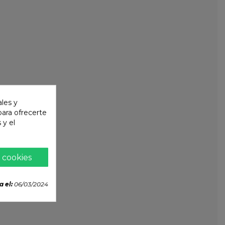
ales y
 para ofrecerte
 y el
 cookies
a el:
06/03/2024