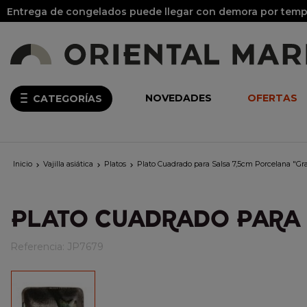
Entrega de congelados puede llegar con demora por tempo
NOVEDADES
OFERTAS
CATEGORÍAS
Inicio
Vajilla asiática
Platos
Plato Cuadrado para Salsa 7,5cm Porcelana "Gra



PLATO CUADRADO PARA 
Referencia:
JP7679