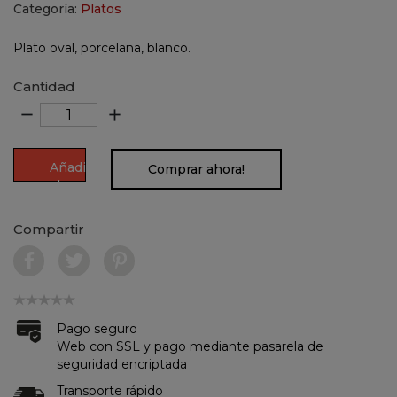
Categoría:
Platos
Plato oval, porcelana, blanco.
Cantidad
remove
add
Añadir
Comprar ahora!
al
carrito
Compartir
Pago seguro
Web con SSL y pago mediante pasarela de
seguridad encriptada
Transporte rápido