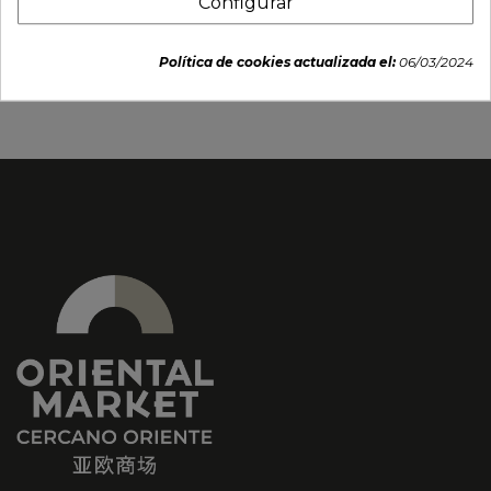
Configurar
Plato para salsa.9,5cm
Plato Rectangular
"ondas azul"
Porcelana "Edo Brown"
(30,5x15,5cm)
Política de cookies actualizada el:
06/03/2024
5,55 €
17,75 €