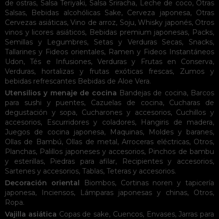
de ostras
,
Salsa Teriyaki
,
Salsa Sriracha
,
Leche de coco
,
Otras
Salsas
,
Bebidas alcohólicas
Sake
,
Cerveza japonesa
,
Otras
Cervezas asiáticas
,
Vino de arroz
,
Soju
,
Whisky japonés
,
Otros
vinos y licores asiáticos
,
Bebidas premium japonesas
,
Packs
,
Semillas y Legumbres
,
Setas y Verduras Secas
,
Snacks
,
Tallarines y Fideos orientales
,
Ramen y Fideos Instantáneos
Udon
,
Tés e Infusiones
,
Verduras y Frutas en Conserva
,
Verduras, hortalizas y frutas exóticas frescas
,
Zumos y
bebidas refrescantes
Bebidas de Aloe Vera
.
Utensilios y menaje de cocina
Bandejas de cocina
,
Barcos
para sushi y puentes
,
Cazuelas de cocina
,
Cucharas de
degustación y sopa
,
Cucharones y accesorios
,
Cuchillos y
accesorios
,
Escurridores y coladores
,
Hangiris de madera
,
Juegos de cocina japonesa
,
Maquinas
,
Moldes y baranes
,
Ollas de Bambú
,
Ollas de metal
,
Arroceras eléctricas
,
Otros
,
Planchas
,
Palillos japoneses y accesorios
,
Pinchos de bambu
y esterillas
,
Piedras para afilar
,
Recipientes y accesorios
,
Sartenes y accesorios
,
Tablas
,
Teteras y accesorios
.
Decoración oriental
Biombos
,
Cortinas noren y tapicería
japonesa
,
Inciensos
,
Lámparas japonesas y chinas
,
Otros
,
Ropa
.
Vajilla asiática
Copas de sake
,
Cuencos
,
Envases
,
Jarras para