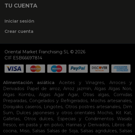
TU CUENTA
Iniciar sesión
Crear cuenta
Oriental Market Franchising SL © 2026
CIF ESB66697814
Alimentación asiática
Aceites y Vinagres
,
Arroces y
Derivados
Papel de arroz
,
Arroz jazmín
,
Algas
Algas Nori
,
Algas Kombu
,
Algas Agar Agar
,
Otras algas
,
Comidas
Preparadas
,
Congelados y Refrigerados
,
Mochis artesanales
,
Dorayakis caseros
,
Lingotes
,
Otros postres artesanales
,
Dim
Sum
,
Dulces japoneses y otros orientales
Mochis
,
Kit Kat
,
Galletas
,
Otros dulces
,
Especias y Condimentos
Wasabi
fresco, en pasta y en polvo
,
Harinas y Derivados
,
Libros de
cocina
,
Miso
,
Salsas
Salsas de Soja
,
Salsas agridulces
,
Salsas