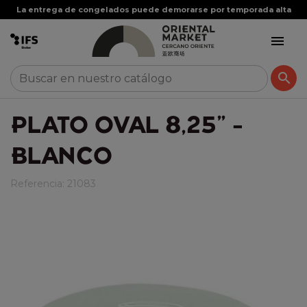
La entrega de congelados puede demorarse por temporada alta


PLATO OVAL 8,25" -
BLANCO
Referencia:
21083