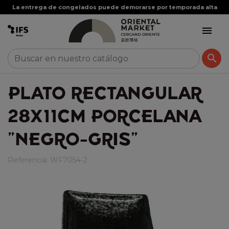
La entrega de congelados puede demorarse por temporada alta


PLATO RECTANGULAR
28X11CM PORCELANA
"NEGRO-GRIS"
Referencia:
WF7054-2