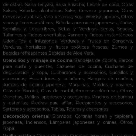
de ostras
,
Salsa Teriyaki
,
Salsa Sriracha
,
Leche de coco
,
Otras
Salsas
,
Bebidas alcohólicas
Sake
,
Cerveza japonesa
,
Otras
Cervezas asiáticas
,
Vino de arroz
,
Soju
,
Whisky japonés
,
Otros
vinos y licores asiáticos
,
Bebidas premium japonesas
,
Packs
,
Semillas y Legumbres
,
Setas y Verduras Secas
,
Snacks
,
Tallarines y Fideos orientales
,
Ramen y Fideos Instantáneos
Udon
,
Tés e Infusiones
,
Verduras y Frutas en Conserva
,
Verduras, hortalizas y frutas exóticas frescas
,
Zumos y
bebidas refrescantes
Bebidas de Aloe Vera
.
Utensilios y menaje de cocina
Bandejas de cocina
,
Barcos
para sushi y puentes
,
Cazuelas de cocina
,
Cucharas de
degustación y sopa
,
Cucharones y accesorios
,
Cuchillos y
accesorios
,
Escurridores y coladores
,
Hangiris de madera
,
Juegos de cocina japonesa
,
Maquinas
,
Moldes y baranes
,
Ollas de Bambú
,
Ollas de metal
,
Arroceras eléctricas
,
Otros
,
Planchas
,
Palillos japoneses y accesorios
,
Pinchos de bambu
y esterillas
,
Piedras para afilar
,
Recipientes y accesorios
,
Sartenes y accesorios
,
Tablas
,
Teteras y accesorios
.
Decoración oriental
Biombos
,
Cortinas noren y tapicería
japonesa
,
Inciensos
,
Lámparas japonesas y chinas
,
Otros
,
Ropa
.
Vajilla asiática
Copas de sake
,
Cuencos
,
Envases
,
Jarras para