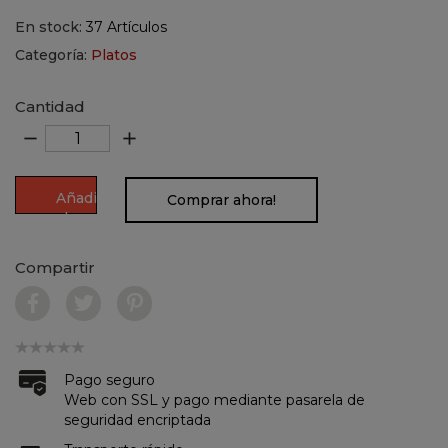
En stock:
37 Artículos
Categoría:
Platos
Cantidad
remove
add
Añadir
Comprar ahora!
al
carrito
Compartir
Pago seguro
Web con SSL y pago mediante pasarela de
seguridad encriptada