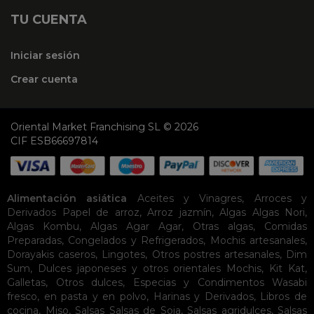
TU CUENTA
Iniciar sesión
Crear cuenta
Oriental Market Franchising SL © 2026
CIF ESB66697814
Alimentación asiática
Aceites y Vinagres
,
Arroces y
Derivados
Papel de arroz
,
Arroz jazmín
,
Algas
Algas Nori
,
Algas Kombu
,
Algas Agar Agar
,
Otras algas
,
Comidas
Preparadas
,
Congelados y Refrigerados
,
Mochis artesanales
,
Dorayakis caseros
,
Lingotes
,
Otros postres artesanales
,
Dim
Sum
,
Dulces japoneses y otros orientales
Mochis
,
Kit Kat
,
Galletas
,
Otros dulces
,
Especias y Condimentos
Wasabi
fresco, en pasta y en polvo
,
Harinas y Derivados
,
Libros de
cocina
,
Miso
,
Salsas
Salsas de Soja
,
Salsas agridulces
,
Salsas