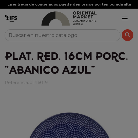
La entrega de congelados puede demorarse por temporada alta


PLAT. RED. 16CM PORC.
"ABANICO AZUL"
Referencia:
JP16019