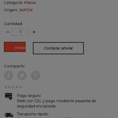
Categoría:
Platos
Origen:
JAPÓN
Cantidad
remove
add
Añadir
Comprar ahora!
al
carrito
Compartir
Pago seguro
Web con SSL y pago mediante pasarela de
seguridad encriptada
Transporte rápido