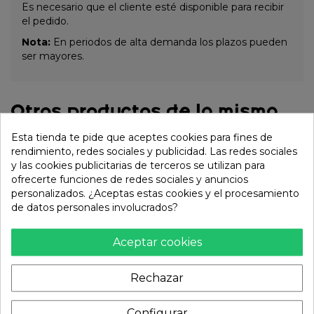
Es necesario que el cliente esté disponible para recibir
el pedido.
Nota:
En periodos de alta demanda los plazos pueden
ser mayores.
Otros productos de la misma
categoría:
Esta tienda te pide que aceptes cookies para fines de
rendimiento, redes sociales y publicidad. Las redes sociales
y las cookies publicitarias de terceros se utilizan para
ofrecerte funciones de redes sociales y anuncios
personalizados. ¿Aceptas estas cookies y el procesamiento
de datos personales involucrados?
Aceptar cookies
Rechazar
Plato para salsa "Yaketa"
Plato para salsa "Tokusa"
Configurar