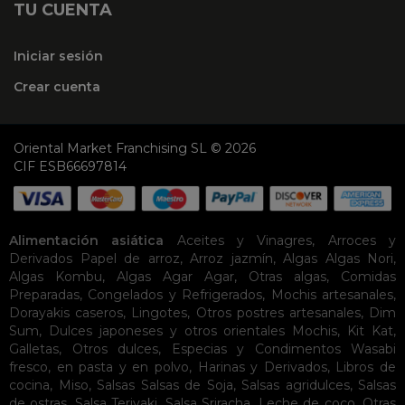
TU CUENTA
Iniciar sesión
Crear cuenta
Oriental Market Franchising SL © 2026
CIF ESB66697814
Alimentación asiática
Aceites y Vinagres
,
Arroces y
Derivados
Papel de arroz
,
Arroz jazmín
,
Algas
Algas Nori
,
Algas Kombu
,
Algas Agar Agar
,
Otras algas
,
Comidas
Preparadas
,
Congelados y Refrigerados
,
Mochis artesanales
,
Dorayakis caseros
,
Lingotes
,
Otros postres artesanales
,
Dim
Sum
,
Dulces japoneses y otros orientales
Mochis
,
Kit Kat
,
Galletas
,
Otros dulces
,
Especias y Condimentos
Wasabi
fresco, en pasta y en polvo
,
Harinas y Derivados
,
Libros de
cocina
,
Miso
,
Salsas
Salsas de Soja
,
Salsas agridulces
,
Salsas
de ostras
,
Salsa Teriyaki
,
Salsa Sriracha
,
Leche de coco
,
Otras