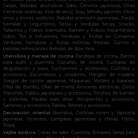
Salsas
,
Bebidas alcohólicas
Sake
,
Cerveza japonesa
,
Otras
Cervezas asiáticas
,
Vino de arroz
,
Soju
,
Whisky japonés
,
Otros
vinos y licores asiáticos
,
Bebidas premium japonesas
,
Packs
,
Semillas y Legumbres
,
Setas y Verduras Secas
,
Snacks
,
Tallarines y Fideos orientales
,
Ramen y Fideos Instantáneos
Udon
,
Tés e Infusiones
,
Verduras y Frutas en Conserva
,
Verduras, hortalizas y frutas exóticas frescas
,
Zumos y
bebidas refrescantes
Bebidas de Aloe Vera
.
Utensilios y menaje de cocina
Bandejas de cocina
,
Barcos
para sushi y puentes
,
Cazuelas de cocina
,
Cucharas de
degustación y sopa
,
Cucharones y accesorios
,
Cuchillos y
accesorios
,
Escurridores y coladores
,
Hangiris de madera
,
Juegos de cocina japonesa
,
Maquinas
,
Moldes y baranes
,
Ollas de Bambú
,
Ollas de metal
,
Arroceras eléctricas
,
Otros
,
Planchas
,
Palillos japoneses y accesorios
,
Pinchos de bambu
y esterillas
,
Piedras para afilar
,
Recipientes y accesorios
,
Sartenes y accesorios
,
Tablas
,
Teteras y accesorios
.
Decoración oriental
Biombos
,
Cortinas noren y tapicería
japonesa
,
Inciensos
,
Lámparas japonesas y chinas
,
Otros
,
Ropa
.
Vajilla asiática
Copas de sake
,
Cuencos
,
Envases
,
Jarras para