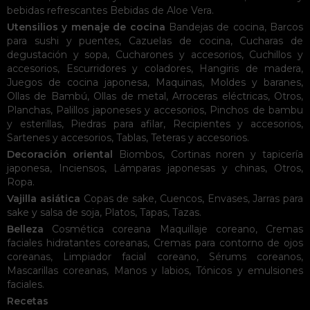
bebidas refrescantes
Bebidas de Aloe Vera
.
Utensilios y menaje de cocina
Bandejas de cocina
,
Barcos
para sushi y puentes
,
Cazuelas de cocina
,
Cucharas de
degustación y sopa
,
Cucharones y accesorios
,
Cuchillos y
accesorios
,
Escurridores y coladores
,
Hangiris de madera
,
Juegos de cocina japonesa
,
Maquinas
,
Moldes y baranes
,
Ollas de Bambú
,
Ollas de metal
,
Arroceras eléctricas
,
Otros
,
Planchas
,
Palillos japoneses y accesorios
,
Pinchos de bambu
y esterillas
,
Piedras para afilar
,
Recipientes y accesorios
,
Sartenes y accesorios
,
Tablas
,
Teteras y accesorios
.
Decoración oriental
Biombos
,
Cortinas noren y tapicería
japonesa
,
Inciensos
,
Lámparas japonesas y chinas
,
Otros
,
Ropa
.
Vajilla asiática
Copas de sake
,
Cuencos
,
Envases
,
Jarras para
sake y salsa de soja
,
Platos
,
Tapas
,
Tazas
.
Belleza
Cosmética coreana
Maquillaje coreano
,
Cremas
faciales hidratantes coreanas
,
Cremas para contorno de ojos
coreanas
,
Limpiador facial coreano
,
Sérums coreanos
,
Mascarillas coreanas
,
Manos y labios
,
Tónicos y emulsiones
faciales
.
Recetas