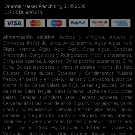
Oriental Market Franchising SL © 2026
CIF ESB66697814
Alimentación asiática
Aceites y Vinagres
,
Arroces y
Derivados
Papel de arroz
,
Arroz jazmín
,
Algas
Algas Nori
,
Algas Kombu
,
Algas Agar Agar
,
Otras algas
,
Comidas
Preparadas
,
Congelados y Refrigerados
,
Mochis artesanales
,
Dorayakis caseros
,
Lingotes
,
Otros postres artesanales
,
Dim
Sum
,
Dulces japoneses y otros orientales
Mochis
,
Kit Kat
,
Galletas
,
Otros dulces
,
Especias y Condimentos
Wasabi
fresco, en pasta y en polvo
,
Harinas y Derivados
,
Libros de
cocina
,
Miso
,
Salsas
Salsas de Soja
,
Salsas agridulces
,
Salsas
de ostras
,
Salsa Teriyaki
,
Salsa Sriracha
,
Leche de coco
,
Otras
Salsas
,
Bebidas alcohólicas
Sake
,
Cerveza japonesa
,
Otras
Cervezas asiáticas
,
Vino de arroz
,
Soju
,
Whisky japonés
,
Otros
vinos y licores asiáticos
,
Bebidas premium japonesas
,
Packs
,
Semillas y Legumbres
,
Setas y Verduras Secas
,
Snacks
,
Tallarines y Fideos orientales
,
Ramen y Fideos Instantáneos
Udon
,
Tés e Infusiones
,
Verduras y Frutas en Conserva
,
Verduras, hortalizas y frutas exóticas frescas
,
Zumos y