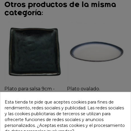
Otros productos de la misma
categoría:
Plato para salsa 9cm -
Plato ovalado.
Tetsu
34x24cm.Modelo: "Tajimi
blanco".
Esta tienda te pide que aceptes cookies para fines de
4,95 €
rendimiento, redes sociales y publicidad. Las redes sociales
36,95 €
y las cookies publicitarias de terceros se utilizan para
ofrecerte funciones de redes sociales y anuncios
personalizados. ¿Aceptas estas cookies y el procesamiento