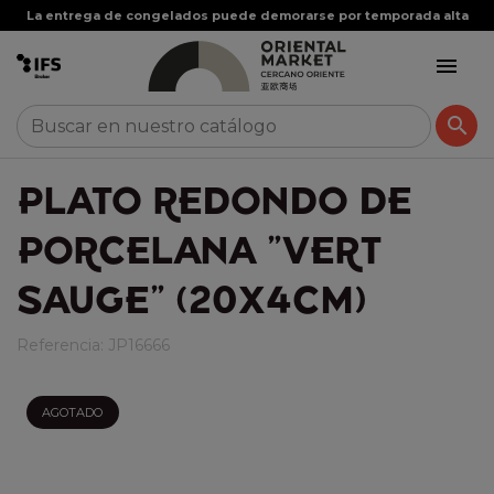
La entrega de congelados puede demorarse por temporada alta


PLATO REDONDO DE
PORCELANA "VERT
SAUGE" (20X4CM)
Referencia:
JP16666
AGOTADO