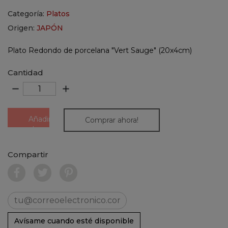
Categoría:
Platos
Origen:
JAPÓN
Plato Redondo de porcelana "Vert Sauge" (20x4cm)
Cantidad
remove
add
Añadir
Comprar ahora!
al
carrito
Compartir
Avísame cuando esté disponible