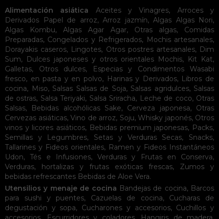
Alimentación asiática
Aceites y Vinagres
,
Arroces y
Derivados
Papel de arroz
,
Arroz jazmín
,
Algas
Algas Nori
,
Algas Kombu
,
Algas Agar Agar
,
Otras algas
,
Comidas
Preparadas
,
Congelados y Refrigerados
,
Mochis artesanales
,
Dorayakis caseros
,
Lingotes
,
Otros postres artesanales
,
Dim
Sum
,
Dulces japoneses y otros orientales
Mochis
,
Kit Kat
,
Galletas
,
Otros dulces
,
Especias y Condimentos
Wasabi
fresco, en pasta y en polvo
,
Harinas y Derivados
,
Libros de
cocina
,
Miso
,
Salsas
Salsas de Soja
,
Salsas agridulces
,
Salsas
de ostras
,
Salsa Teriyaki
,
Salsa Sriracha
,
Leche de coco
,
Otras
Salsas
,
Bebidas alcohólicas
Sake
,
Cerveza japonesa
,
Otras
Cervezas asiáticas
,
Vino de arroz
,
Soju
,
Whisky japonés
,
Otros
vinos y licores asiáticos
,
Bebidas premium japonesas
,
Packs
,
Semillas y Legumbres
,
Setas y Verduras Secas
,
Snacks
,
Tallarines y Fideos orientales
,
Ramen y Fideos Instantáneos
Udon
,
Tés e Infusiones
,
Verduras y Frutas en Conserva
,
Verduras, hortalizas y frutas exóticas frescas
,
Zumos y
bebidas refrescantes
Bebidas de Aloe Vera
.
Utensilios y menaje de cocina
Bandejas de cocina
,
Barcos
para sushi y puentes
,
Cazuelas de cocina
,
Cucharas de
degustación y sopa
,
Cucharones y accesorios
,
Cuchillos y
accesorios
,
Escurridores y coladores
,
Hangiris de madera
,