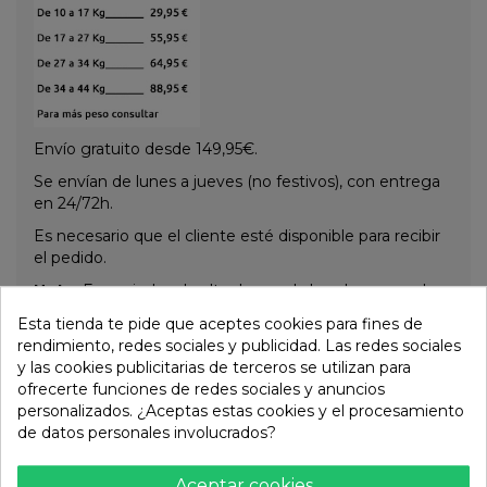
Envío gratuito desde 149,95€.
Se envían de lunes a jueves (no festivos), con entrega
en 24/72h.
Es necesario que el cliente esté disponible para recibir
el pedido.
Nota:
En periodos de alta demanda los plazos pueden
ser mayores.
Esta tienda te pide que aceptes cookies para fines de
rendimiento, redes sociales y publicidad. Las redes sociales
y las cookies publicitarias de terceros se utilizan para
Otros productos de la misma
ofrecerte funciones de redes sociales y anuncios
personalizados. ¿Aceptas estas cookies y el procesamiento
categoría:
de datos personales involucrados?
Aceptar cookies