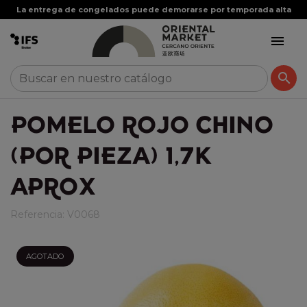
La entrega de congelados puede demorarse por temporada alta


POMELO ROJO CHINO
(POR PIEZA) 1,7K
APROX
Referencia:
V0068
AGOTADO