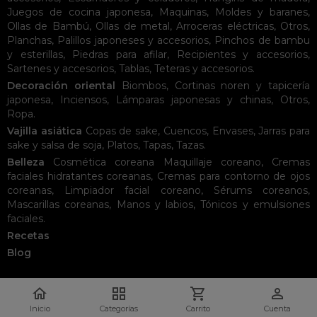
Juegos de cocina japonesa
,
Maquinas
,
Moldes y baranes
,
Ollas de Bambú
,
Ollas de metal
,
Arroceras eléctricas
,
Otros
,
Planchas
,
Palillos japoneses y accesorios
,
Pinchos de bambu
y esterillas
,
Piedras para afilar
,
Recipientes y accesorios
,
Sartenes y accesorios
,
Tablas
,
Teteras y accesorios
.
Decoración oriental
Biombos
,
Cortinas noren y tapicería
japonesa
,
Inciensos
,
Lámparas japonesas y chinas
,
Otros
,
Ropa
.
Vajilla asiática
Copas de sake
,
Cuencos
,
Envases
,
Jarras para
sake y salsa de soja
,
Platos
,
Tapas
,
Tazas
.
Belleza
Cosmética coreana
Maquillaje coreano
,
Cremas
faciales hidratantes coreanas
,
Cremas para contorno de ojos
coreanas
,
Limpiador facial coreano
,
Sérums coreanos
,
Mascarillas coreanas
,
Manos y labios
,
Tónicos y emulsiones
faciales
.
Recetas
Blog




Inicio
Categorías
Carrito
Cuenta