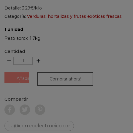
Detalle:
3,29€/kilo
Categoría:
Verduras, hortalizas y frutas exóticas frescas
1 unidad
Peso aprox: 1,7kg
Cantidad
remove
add
Añadir
Comprar ahora!
al
carrito
Compartir