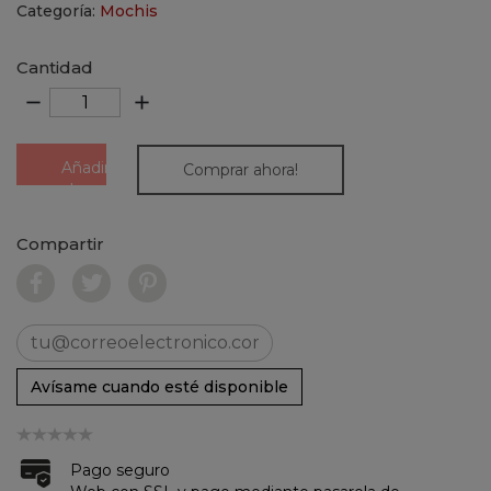
Categoría:
Mochis
Cantidad
remove
add
Añadir
Comprar ahora!
al
carrito
Compartir
Avísame cuando esté disponible
Pago seguro