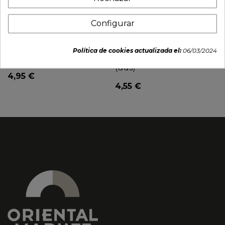
Configurar
Mochi de durian 6pcs
Mochi taiwan te verde
Política de cookies actualizada el:
06/03/2024
(AWON) 180g
(BAMBOO HOUSE) 210g
(uds)
4,95 €
4,55 €