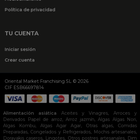
Política de privacidad
TU CUENTA
Iniciar sesión
Crear cuenta
Oriental Market Franchising SL © 2026
CIF ESB66697814
Alimentación asiática
Aceites y Vinagres
,
Arroces y
Derivados
Papel de arroz
,
Arroz jazmín
,
Algas
Algas Nori
,
Algas Kombu
,
Algas Agar Agar
,
Otras algas
,
Comidas
Preparadas
,
Congelados y Refrigerados
,
Mochis artesanales
,
Dorayakis caseros
,
Lingotes
,
Otros postres artesanales
,
Dim