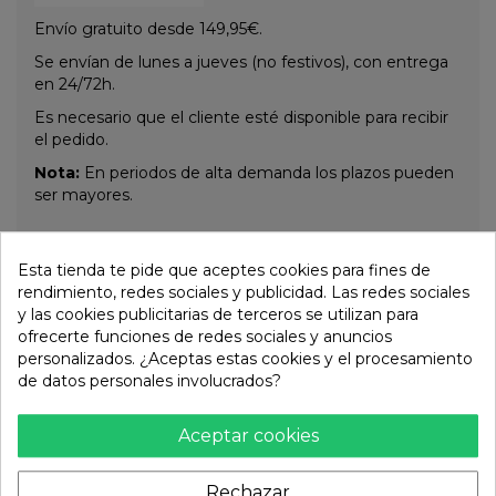
Envío gratuito desde 149,95€.
Se envían de lunes a jueves (no festivos), con entrega
en 24/72h.
Es necesario que el cliente esté disponible para recibir
el pedido.
Nota:
En periodos de alta demanda los plazos pueden
ser mayores.
Esta tienda te pide que aceptes cookies para fines de
Otros productos de la misma
rendimiento, redes sociales y publicidad. Las redes sociales
categoría:
y las cookies publicitarias de terceros se utilizan para
ofrecerte funciones de redes sociales y anuncios
personalizados. ¿Aceptas estas cookies y el procesamiento
de datos personales involucrados?
Aceptar cookies
Rechazar