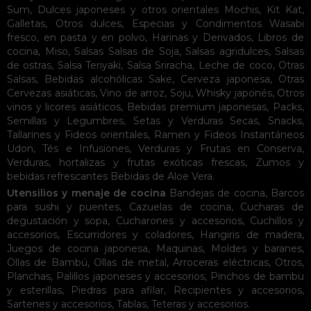
Sum
,
Dulces japoneses y otros orientales
Mochis
,
Kit Kat
,
Galletas
,
Otros dulces
,
Especias y Condimentos
Wasabi
fresco, en pasta y en polvo
,
Harinas y Derivados
,
Libros de
cocina
,
Miso
,
Salsas
Salsas de Soja
,
Salsas agridulces
,
Salsas
de ostras
,
Salsa Teriyaki
,
Salsa Sriracha
,
Leche de coco
,
Otras
Salsas
,
Bebidas alcohólicas
Sake
,
Cerveza japonesa
,
Otras
Cervezas asiáticas
,
Vino de arroz
,
Soju
,
Whisky japonés
,
Otros
vinos y licores asiáticos
,
Bebidas premium japonesas
,
Packs
,
Semillas y Legumbres
,
Setas y Verduras Secas
,
Snacks
,
Tallarines y Fideos orientales
,
Ramen y Fideos Instantáneos
Udon
,
Tés e Infusiones
,
Verduras y Frutas en Conserva
,
Verduras, hortalizas y frutas exóticas frescas
,
Zumos y
bebidas refrescantes
Bebidas de Aloe Vera
.
Utensilios y menaje de cocina
Bandejas de cocina
,
Barcos
para sushi y puentes
,
Cazuelas de cocina
,
Cucharas de
degustación y sopa
,
Cucharones y accesorios
,
Cuchillos y
accesorios
,
Escurridores y coladores
,
Hangiris de madera
,
Juegos de cocina japonesa
,
Maquinas
,
Moldes y baranes
,
Ollas de Bambú
,
Ollas de metal
,
Arroceras eléctricas
,
Otros
,
Planchas
,
Palillos japoneses y accesorios
,
Pinchos de bambu
y esterillas
,
Piedras para afilar
,
Recipientes y accesorios
,
Sartenes y accesorios
,
Tablas
,
Teteras y accesorios
.