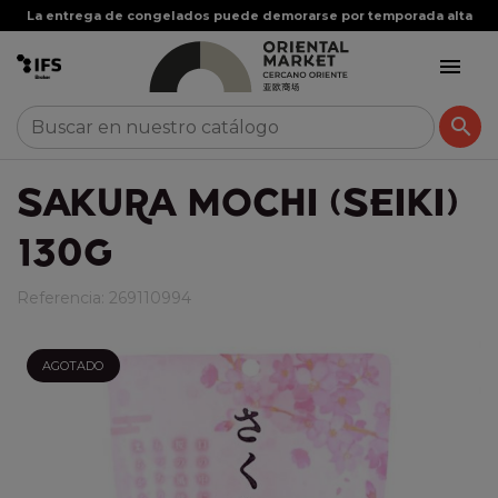
La entrega de congelados puede demorarse por temporada alta


SAKURA MOCHI (SEIKI)
130G
Referencia:
269110994
AGOTADO