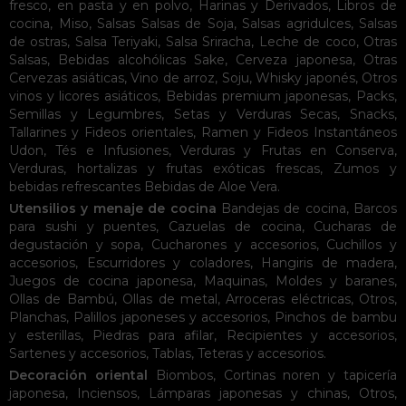
fresco, en pasta y en polvo
,
Harinas y Derivados
,
Libros de
cocina
,
Miso
,
Salsas
Salsas de Soja
,
Salsas agridulces
,
Salsas
de ostras
,
Salsa Teriyaki
,
Salsa Sriracha
,
Leche de coco
,
Otras
Salsas
,
Bebidas alcohólicas
Sake
,
Cerveza japonesa
,
Otras
Cervezas asiáticas
,
Vino de arroz
,
Soju
,
Whisky japonés
,
Otros
vinos y licores asiáticos
,
Bebidas premium japonesas
,
Packs
,
Semillas y Legumbres
,
Setas y Verduras Secas
,
Snacks
,
Tallarines y Fideos orientales
,
Ramen y Fideos Instantáneos
Udon
,
Tés e Infusiones
,
Verduras y Frutas en Conserva
,
Verduras, hortalizas y frutas exóticas frescas
,
Zumos y
bebidas refrescantes
Bebidas de Aloe Vera
.
Utensilios y menaje de cocina
Bandejas de cocina
,
Barcos
para sushi y puentes
,
Cazuelas de cocina
,
Cucharas de
degustación y sopa
,
Cucharones y accesorios
,
Cuchillos y
accesorios
,
Escurridores y coladores
,
Hangiris de madera
,
Juegos de cocina japonesa
,
Maquinas
,
Moldes y baranes
,
Ollas de Bambú
,
Ollas de metal
,
Arroceras eléctricas
,
Otros
,
Planchas
,
Palillos japoneses y accesorios
,
Pinchos de bambu
y esterillas
,
Piedras para afilar
,
Recipientes y accesorios
,
Sartenes y accesorios
,
Tablas
,
Teteras y accesorios
.
Decoración oriental
Biombos
,
Cortinas noren y tapicería
japonesa
,
Inciensos
,
Lámparas japonesas y chinas
,
Otros
,