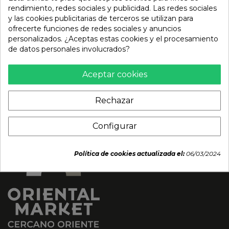
rendimiento, redes sociales y publicidad. Las redes sociales
y las cookies publicitarias de terceros se utilizan para
Salsa Soja Clara (CAMILL)
Salsa soja tradicional
ofrecerte funciones de redes sociales y anuncios
8lt
(CAMILL) 250ml
personalizados. ¿Aceptas estas cookies y el procesamiento
de datos personales involucrados?
20,98 €
2,31 €
Aceptar cookies
Rechazar
Configurar
Política de cookies actualizada el:
06/03/2024