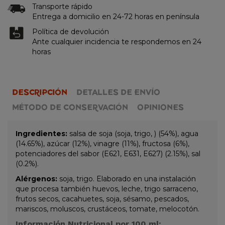
Transporte rápido
Entrega a domicilio en 24-72 horas en península
Política de devolución
Ante cualquier incidencia te respondemos en 24
horas
DESCRIPCIÓN
DETALLES DE ENVÍO
MÉTODO DE CONSERVACIÓN
OPINIONES
Ingredientes:
salsa de soja (soja, trigo, ) (54%), agua
(14.65%), azúcar (12%), vinagre (11%), fructosa (6%),
potenciadores del sabor (E621, E631, E627) (2.15%), sal
(0.2%).
Alérgenos:
soja, trigo. Elaborado en una instalación
que procesa también huevos, leche, trigo sarraceno,
frutos secos, cacahuetes, soja, sésamo, pescados,
mariscos, moluscos, crustáceos, tomate, melocotón.
Información Nutricional por 100 ml: