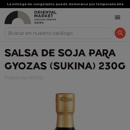
La entrega de congelados puede demorarse por temporada alta


SALSA DE SOJA PARA
GYOZAS (SUKINA) 230G
Referencia:
5S0742