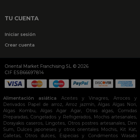
TU CUENTA
Iniciar sesión
Crear cuenta
Oriental Market Franchising SL © 2026
CIF ESB66697814
Alimentación asiática
Aceites y Vinagres
,
Arroces y
Derivados
Papel de arroz
,
Arroz jazmín
,
Algas
Algas Nori
,
Algas Kombu
,
Algas Agar Agar
,
Otras algas
,
Comidas
Preparadas
,
Congelados y Refrigerados
,
Mochis artesanales
,
Dorayakis caseros
,
Lingotes
,
Otros postres artesanales
,
Dim
Sum
,
Dulces japoneses y otros orientales
Mochis
,
Kit Kat
,
Galletas
,
Otros dulces
,
Especias y Condimentos
Wasabi