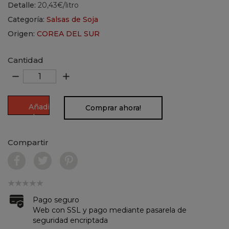
Detalle:
20,43€/litro
Categoría:
Salsas de Soja
Origen:
COREA DEL SUR
Cantidad
remove
add
Añadir
Comprar ahora!
al
carrito
Compartir
Pago seguro
Web con SSL y pago mediante pasarela de
seguridad encriptada