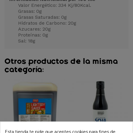
Valor Energético: 334 Kj/80Kcal.
Grasas: 0g
Grasas Saturadas: 0g
Hidratos de Carbono: 20g
Azucares: 20g
Proteínas: 0g
Sal: 18g
Otros productos de la misma
categoría:
Esta tienda te pide que aceptes cookies para fines de