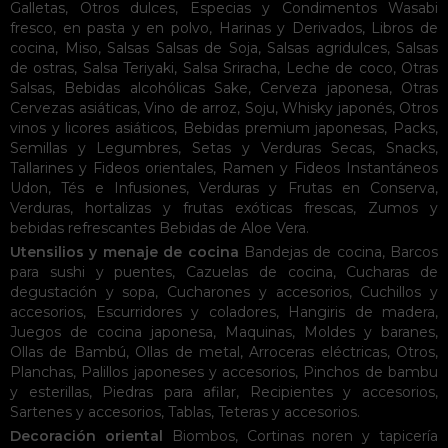
Galletas
,
Otros dulces
,
Especias y Condimentos
Wasabi
fresco, en pasta y en polvo
,
Harinas y Derivados
,
Libros de
cocina
,
Miso
,
Salsas
Salsas de Soja
,
Salsas agridulces
,
Salsas
de ostras
,
Salsa Teriyaki
,
Salsa Sriracha
,
Leche de coco
,
Otras
Salsas
,
Bebidas alcohólicas
Sake
,
Cerveza japonesa
,
Otras
Cervezas asiáticas
,
Vino de arroz
,
Soju
,
Whisky japonés
,
Otros
vinos y licores asiáticos
,
Bebidas premium japonesas
,
Packs
,
Semillas y Legumbres
,
Setas y Verduras Secas
,
Snacks
,
Tallarines y Fideos orientales
,
Ramen y Fideos Instantáneos
Udon
,
Tés e Infusiones
,
Verduras y Frutas en Conserva
,
Verduras, hortalizas y frutas exóticas frescas
,
Zumos y
bebidas refrescantes
Bebidas de Aloe Vera
.
Utensilios y menaje de cocina
Bandejas de cocina
,
Barcos
para sushi y puentes
,
Cazuelas de cocina
,
Cucharas de
degustación y sopa
,
Cucharones y accesorios
,
Cuchillos y
accesorios
,
Escurridores y coladores
,
Hangiris de madera
,
Juegos de cocina japonesa
,
Maquinas
,
Moldes y baranes
,
Ollas de Bambú
,
Ollas de metal
,
Arroceras eléctricas
,
Otros
,
Planchas
,
Palillos japoneses y accesorios
,
Pinchos de bambu
y esterillas
,
Piedras para afilar
,
Recipientes y accesorios
,
Sartenes y accesorios
,
Tablas
,
Teteras y accesorios
.
Decoración oriental
Biombos
,
Cortinas noren y tapicería