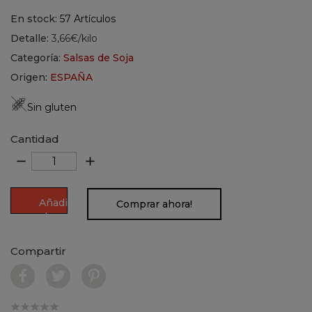
En stock:
57 Artículos
Detalle:
3,66€/kilo
Categoría:
Salsas de Soja
Origen:
ESPAÑA
Sin gluten
Cantidad
remove
add
Añadir
Comprar ahora!
al
carrito
Compartir