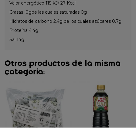
Valor energético 115 KJ/ 27 Kcal
Grasas 0gde las cuales saturadas 0g
Hidratos de carbono 2.4g de los cuales azúcares 0.7g
Proteína 4.4g
Sal 14g
Otros productos de la misma
categoría: