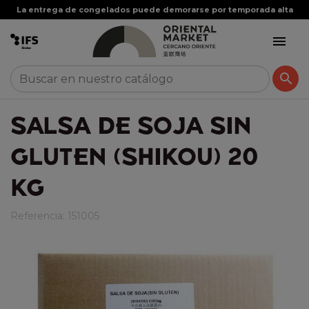
La entrega de congelados puede demorarse por temporada alta


SALSA DE SOJA SIN
GLUTEN (SHIKOU) 20
KG
Referencia:
151005