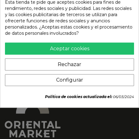
Esta tienda te pide que aceptes cookies para fines de
rendimiento, redes sociales y publicidad. Las redes sociales
y las cookies publicitarias de terceros se utilizan para
Salsa de Soja para Sushi
Salsa de soja Baja en Sal
ofrecerte funciones de redes sociales y anuncios
en Sobres (SHIKOU)
(SANBISHI) 800ml
personalizados. ¿Aceptas estas cookies y el procesamiento
100x8ml
6,47 €
de datos personales involucrados?
9,99 €
Aceptar cookies
Rechazar
Configurar
Política de cookies actualizada el:
06/03/2024