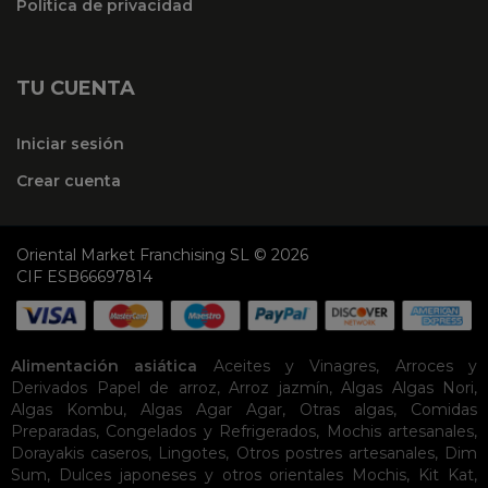
Política de privacidad
TU CUENTA
Iniciar sesión
Crear cuenta
Oriental Market Franchising SL © 2026
CIF ESB66697814
Alimentación asiática
Aceites y Vinagres
,
Arroces y
Derivados
Papel de arroz
,
Arroz jazmín
,
Algas
Algas Nori
,
Algas Kombu
,
Algas Agar Agar
,
Otras algas
,
Comidas
Preparadas
,
Congelados y Refrigerados
,
Mochis artesanales
,
Dorayakis caseros
,
Lingotes
,
Otros postres artesanales
,
Dim
Sum
,
Dulces japoneses y otros orientales
Mochis
,
Kit Kat
,