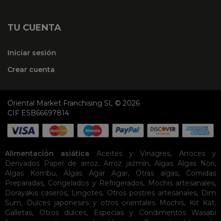
TU CUENTA
Iniciar sesión
Crear cuenta
Oriental Market Franchising SL © 2026
CIF ESB66697814
Alimentación asiática
Aceites y Vinagres
,
Arroces y
Derivados
Papel de arroz
,
Arroz jazmín
,
Algas
Algas Nori
,
Algas Kombu
,
Algas Agar Agar
,
Otras algas
,
Comidas
Preparadas
,
Congelados y Refrigerados
,
Mochis artesanales
,
Dorayakis caseros
,
Lingotes
,
Otros postres artesanales
,
Dim
Sum
,
Dulces japoneses y otros orientales
Mochis
,
Kit Kat
,
Galletas
,
Otros dulces
,
Especias y Condimentos
Wasabi