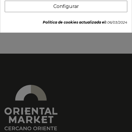
Configurar
Palillo Set x5 pares "caja-
SOPORTE P/PALILLO
grullas"
PORC. "panda".
Política de cookies actualizada el:
06/03/2024
9,95 €
1,55 €