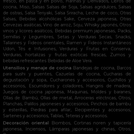
fresco, en pasta y en polvo
,
Harinas y Derivados
,
Libros de
cocina
,
Miso
,
Salsas
Salsas de Soja
,
Salsas agridulces
,
Salsas
de ostras
,
Salsa Teriyaki
,
Salsa Sriracha
,
Leche de coco
,
Otras
Salsas
,
Bebidas alcohólicas
Sake
,
Cerveza japonesa
,
Otras
Cervezas asiáticas
,
Vino de arroz
,
Soju
,
Whisky japonés
,
Otros
vinos y licores asiáticos
,
Bebidas premium japonesas
,
Packs
,
Semillas y Legumbres
,
Setas y Verduras Secas
,
Snacks
,
Tallarines y Fideos orientales
,
Ramen y Fideos Instantáneos
Udon
,
Tés e Infusiones
,
Verduras y Frutas en Conserva
,
Verduras, hortalizas y frutas exóticas frescas
,
Zumos y
bebidas refrescantes
Bebidas de Aloe Vera
.
Utensilios y menaje de cocina
Bandejas de cocina
,
Barcos
para sushi y puentes
,
Cazuelas de cocina
,
Cucharas de
degustación y sopa
,
Cucharones y accesorios
,
Cuchillos y
accesorios
,
Escurridores y coladores
,
Hangiris de madera
,
Juegos de cocina japonesa
,
Maquinas
,
Moldes y baranes
,
Ollas de Bambú
,
Ollas de metal
,
Arroceras eléctricas
,
Otros
,
Planchas
,
Palillos japoneses y accesorios
,
Pinchos de bambu
y esterillas
,
Piedras para afilar
,
Recipientes y accesorios
,
Sartenes y accesorios
,
Tablas
,
Teteras y accesorios
.
Decoración oriental
Biombos
,
Cortinas noren y tapicería
japonesa
,
Inciensos
,
Lámparas japonesas y chinas
,
Otros
,