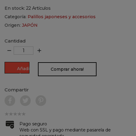
En stock:
22 Artículos
Categoría:
Palillos japoneses y accesorios
Origen:
JAPÓN
Cantidad
remove
add
Añadir
Comprar ahora!
al
carrito
Compartir
Pago seguro
Web con SSL y pago mediante pasarela de
seguridad encriptada