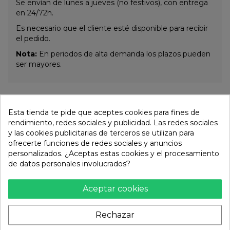
Se envían de lunes a jueves (no festivos), con entrega
en 24/72h.
Es necesario que el cliente esté disponible para recibir
el pedido.
Nota:
En periodos de alta demanda los plazos pueden
ser mayores.
Otros productos de la misma
Esta tienda te pide que aceptes cookies para fines de
categoría:
rendimiento, redes sociales y publicidad. Las redes sociales
y las cookies publicitarias de terceros se utilizan para
ofrecerte funciones de redes sociales y anuncios
personalizados. ¿Aceptas estas cookies y el procesamiento
de datos personales involucrados?
Aceptar cookies
Rechazar