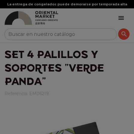
La entrega de congelados puede demorarse por temporada alta


SET 4 PALILLOS Y
SOPORTES "VERDE
PANDA"
Referencia:
EM06219