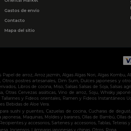
Oriental Market
Gastos de envío
Contacto
Mapa del sitio
s
Papel de arroz
,
Arroz jazmín
,
Algas
Algas Nori
,
Algas Kombu
,
A
,
Otros postres artesanales
,
Dim Sum
,
Dulces japoneses y otro
erivados
,
Libros de cocina
,
Miso
,
Salsas
Salsas de Soja
,
Salsas agr
sa
,
Otras Cervezas asiáticas
,
Vino de arroz
,
Soju
,
Whisky japoné
,
Tallarines y Fideos orientales
,
Ramen y Fideos Instantáneos
U
tes
Bebidas de Aloe Vera
.
para sushi y puentes
,
Cazuelas de cocina
,
Cucharas de degust
a japonesa
,
Maquinas
,
Moldes y baranes
,
Ollas de Bambú
,
Ollas 
Recipientes y accesorios
,
Sartenes y accesorios
,
Tablas
,
Teteras y
nesa
,
Inciensos
,
Lámparas japonesas y chinas
,
Otros
,
Ropa
.