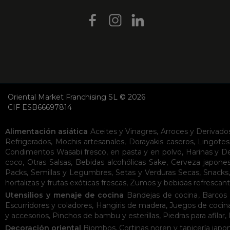
Oriental Market Franchising SL © 2026
CIF ESB66697814
Alimentación asiática
Aceites y Vinagres
,
Arroces y Derivado
Refrigerados
,
Mochis artesanales
,
Dorayakis caseros
,
Lingotes
Condimentos
Wasabi fresco, en pasta y en polvo
,
Harinas y D
coco
,
Otras Salsas
,
Bebidas alcohólicas
Sake
,
Cerveza japone
Packs
,
Semillas y Legumbres
,
Setas y Verduras Secas
,
Snacks
hortalizas y frutas exóticas frescas
,
Zumos y bebidas refrescan
Utensilios y menaje de cocina
Bandejas de cocina
,
Barcos 
Escurridores y coladores
,
Hangiris de madera
,
Juegos de cocin
y accesorios
,
Pinchos de bambu y esterillas
,
Piedras para afilar
,
Decoración oriental
Biombos
,
Cortinas noren y tapicería japo