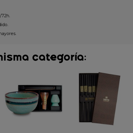
/72h.
dido.
mayores.
misma categoría: