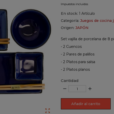
Impuestos incluidos
En stock:
1 Artículo
Categoría:
Juegos de cocina 
Origen:
JAPÓN
Set vajilla de porcelana de 8 
- 2 Cuencos
- 2 Pares de palillos
- 2 Platos para salsa
- 2 Platos planos
Cantidad
remove
add
Añadir al carrito
