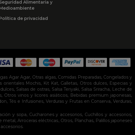
Seguridad Alimentaria y
Medioambiente
Política de privacidad
lgas Agar Agar
,
Otras algas
,
Comidas Preparadas
,
Congelados y
s orientales
Mochis
,
Kit Kat
,
Galletas
,
Otros dulces
,
Especias y
idulces
,
Salsas de ostras
,
Salsa Teriyaki
,
Salsa Sriracha
,
Leche de
s
,
Otros vinos y licores asiáticos
,
Bebidas premium japonesas
,
don
,
Tés e Infusiones
,
Verduras y Frutas en Conserva
,
Verduras,
ación y sopa
,
Cucharones y accesorios
,
Cuchillos y accesorios
,
de metal
,
Arroceras eléctricas
,
Otros
,
Planchas
,
Palillos japoneses
 accesorios
.