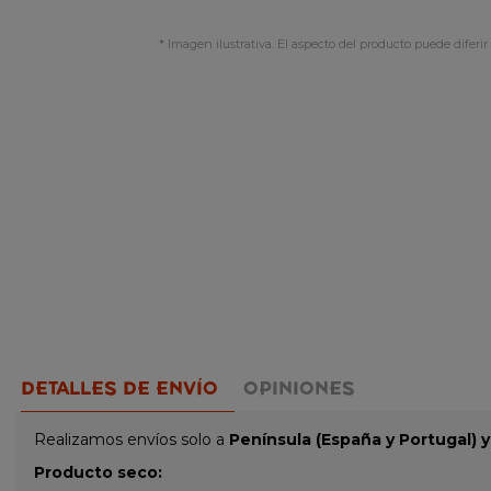
* Imagen ilustrativa. El aspecto del producto puede diferir 
DETALLES DE ENVÍO
OPINIONES
Realizamos envíos solo a
Península (España y Portugal) 
Producto seco: