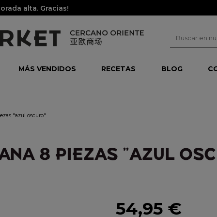
rada alta. Gracias!
MÁS VENDIDOS
RECETAS
BLOG
C
iezas "azul oscuro"
ANA 8 PIEZAS "AZUL OS
54,95 €