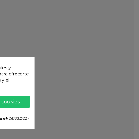
ales y
 para ofrecerte
 y el
 cookies
a el:
06/03/2024