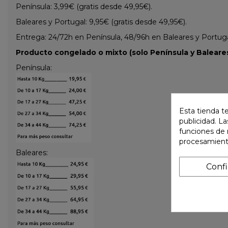
Península: 3,99€ (gratis desde 49,95€).
Baleares y Portugal: 9,95€ (gratis desde 49,95€).
Entrega: 24/72h en Península, 48/96h en Baleares y Portugal 
Producto congelado o mixto (solo Península y Baleares
Península:
Esta tienda t
publicidad. La
funciones de 
procesamient
Baleares:
Conf