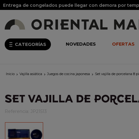
Entrega de congelados puede llegar con demora por tempo
NOVEDADES
OFERTAS
CATEGORÍAS
Inicio
Vajilla asiática
Juegos de cocina japonesa
Set vajilla de porcelana 8 p



SET VAJILLA DE PORCEL
Referencia:
JP21513