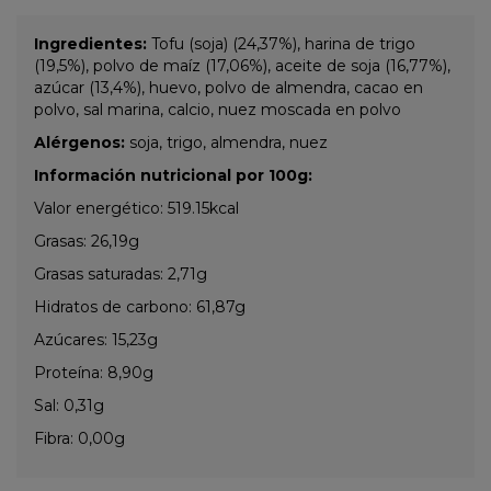
Ingredientes:
Tofu (soja) (24,37%), harina de trigo
(19,5%), polvo de maíz (17,06%), aceite de soja (16,77%),
azúcar (13,4%), huevo, polvo de almendra, cacao en
polvo, sal marina, calcio, nuez moscada en polvo
Alérgenos:
soja, trigo, almendra, nuez
Información nutricional por 100g:
Valor energético: 519.15kcal
Grasas: 26,19g
Grasas saturadas: 2,71g
Hidratos de carbono: 61,87g
Azúcares: 15,23g
Proteína: 8,90g
Sal: 0,31g
Fibra: 0,00g