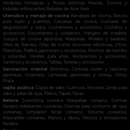
Verduras, hortalizas y frutas exóticas frescas
,
Zumos y
bebidas refrescantes
Bebidas de Aloe Vera
.
Utensilios y menaje de cocina
Bandejas de cocina
,
Barcos
para sushi y puentes
,
Cazuelas de cocina
,
Cucharas de
degustación y sopa
,
Cucharones y accesorios
,
Cuchillos y
accesorios
,
Escurridores y coladores
,
Hangiris de madera
,
Juegos de cocina japonesa
,
Maquinas
,
Moldes y baranes
,
Ollas de Bambú
,
Ollas de metal
,
Arroceras eléctricas
,
Otros
,
Planchas
,
Palillos japoneses y accesorios
,
Pinchos de bambu
y esterillas
,
Piedras para afilar
,
Recipientes y accesorios
,
Sartenes y accesorios
,
Tablas
,
Teteras y accesorios
.
Decoración oriental
Biombos
,
Cortinas noren y tapicería
japonesa
,
Inciensos
,
Lámparas japonesas y chinas
,
Otros
,
Ropa
.
Vajilla asiática
Copas de sake
,
Cuencos
,
Envases
,
Jarras para
sake y salsa de soja
,
Platos
,
Tapas
,
Tazas
.
Belleza
Cosmética coreana
Maquillaje coreano
,
Cremas
faciales hidratantes coreanas
,
Cremas para contorno de ojos
coreanas
,
Limpiador facial coreano
,
Sérums coreanos
,
Mascarillas coreanas
,
Manos y labios
,
Tónicos y emulsiones
faciales
.