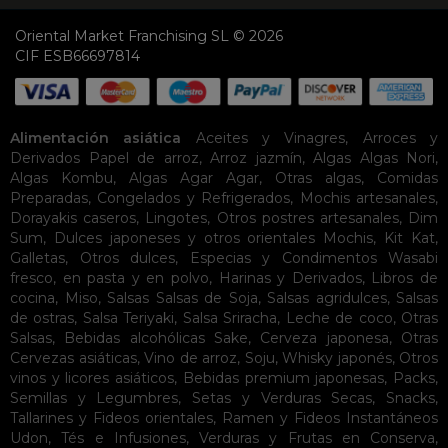
Oriental Market Franchising SL © 2026
CIF ESB66697814
Alimentación asiática
Aceites y Vinagres
,
Arroces y
Derivados
Papel de arroz
,
Arroz jazmín
,
Algas
Algas Nori
,
Algas Kombu
,
Algas Agar Agar
,
Otras algas
,
Comidas
Preparadas
,
Congelados y Refrigerados
,
Mochis artesanales
,
Dorayakis caseros
,
Lingotes
,
Otros postres artesanales
,
Dim
Sum
,
Dulces japoneses y otros orientales
Mochis
,
Kit Kat
,
Galletas
,
Otros dulces
,
Especias y Condimentos
Wasabi
fresco, en pasta y en polvo
,
Harinas y Derivados
,
Libros de
cocina
,
Miso
,
Salsas
Salsas de Soja
,
Salsas agridulces
,
Salsas
de ostras
,
Salsa Teriyaki
,
Salsa Sriracha
,
Leche de coco
,
Otras
Salsas
,
Bebidas alcohólicas
Sake
,
Cerveza japonesa
,
Otras
Cervezas asiáticas
,
Vino de arroz
,
Soju
,
Whisky japonés
,
Otros
vinos y licores asiáticos
,
Bebidas premium japonesas
,
Packs
,
Semillas y Legumbres
,
Setas y Verduras Secas
,
Snacks
,
Tallarines y Fideos orientales
,
Ramen y Fideos Instantáneos
Udon
,
Tés e Infusiones
,
Verduras y Frutas en Conserva
,