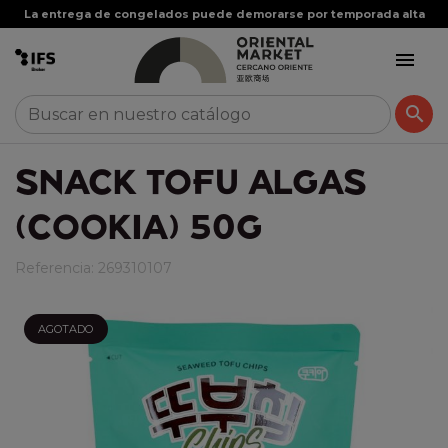
La entrega de congelados puede demorarse por temporada alta


SNACK TOFU ALGAS
(COOKIA) 50G
Referencia:
269310107
AGOTADO