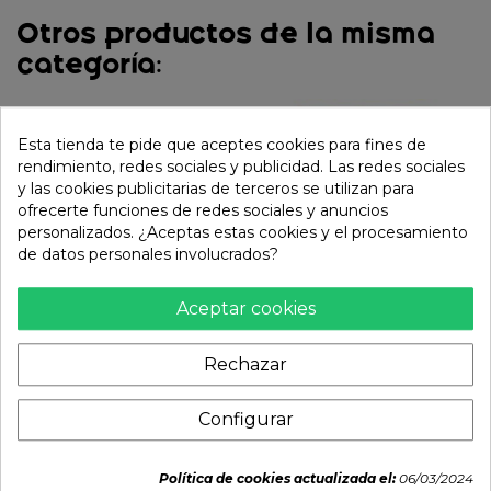
Otros productos de la misma
categoría:
Esta tienda te pide que aceptes cookies para fines de
rendimiento, redes sociales y publicidad. Las redes sociales
y las cookies publicitarias de terceros se utilizan para
ofrecerte funciones de redes sociales y anuncios
personalizados. ¿Aceptas estas cookies y el procesamiento
de datos personales involucrados?
Aceptar cookies
Galletas de Gambas
Chips patata sabor
Rechazar
(KRUPUK UDANG
cebolla yogurt (LAYS)
SIDOARJO) 500g
48g
Configurar
9,35 €
2,95 €
Política de cookies actualizada el:
06/03/2024