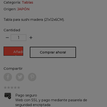
Categoría:
Tablas
Origen:
JAPÓN
Tabla para sushi madera (21x12x6CM).
Cantidad
remove
add
Añadir
Comprar ahora!
al
carrito
Compartir
Pago seguro
Web con SSL y pago mediante pasarela de
seguridad encriptada