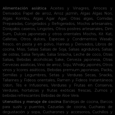
Alimentación asiática
Aceites y Vinagres
,
Arroces y
Derivados
Papel de arroz
,
Arroz jazmín
,
Algas
Algas Nori
,
Algas Kombu
,
Algas Agar Agar
,
Otras algas
,
Comidas
Preparadas
,
Congelados y Refrigerados
,
Mochis artesanales
,
Dorayakis caseros
,
Lingotes
,
Otros postres artesanales
,
Dim
Sum
,
Dulces japoneses y otros orientales
Mochis
,
Kit Kat
,
Galletas
,
Otros dulces
,
Especias y Condimentos
Wasabi
fresco, en pasta y en polvo
,
Harinas y Derivados
,
Libros de
cocina
,
Miso
,
Salsas
Salsas de Soja
,
Salsas agridulces
,
Salsas
de ostras
,
Salsa Teriyaki
,
Salsa Sriracha
,
Leche de coco
,
Otras
Salsas
,
Bebidas alcohólicas
Sake
,
Cerveza japonesa
,
Otras
Cervezas asiáticas
,
Vino de arroz
,
Soju
,
Whisky japonés
,
Otros
vinos y licores asiáticos
,
Bebidas premium japonesas
,
Packs
,
Semillas y Legumbres
,
Setas y Verduras Secas
,
Snacks
,
Tallarines y Fideos orientales
,
Ramen y Fideos Instantáneos
Udon
,
Tés e Infusiones
,
Verduras y Frutas en Conserva
,
Verduras, hortalizas y frutas exóticas frescas
,
Zumos y
bebidas refrescantes
Bebidas de Aloe Vera
.
Utensilios y menaje de cocina
Bandejas de cocina
,
Barcos
para sushi y puentes
,
Cazuelas de cocina
,
Cucharas de
degustación y sopa
,
Cucharones y accesorios
,
Cuchillos y