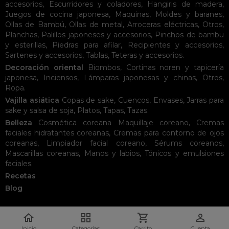
accesorios
,
Escurridores y coladores
,
Hangiris de madera
,
Juegos de cocina japonesa
,
Maquinas
,
Moldes y baranes
,
Ollas de Bambú
,
Ollas de metal
,
Arroceras eléctricas
,
Otros
,
Planchas
,
Palillos japoneses y accesorios
,
Pinchos de bambu
y esterillas
,
Piedras para afilar
,
Recipientes y accesorios
,
Sartenes y accesorios
,
Tablas
,
Teteras y accesorios
.
Decoración oriental
Biombos
,
Cortinas noren y tapicería
japonesa
,
Inciensos
,
Lámparas japonesas y chinas
,
Otros
,
Ropa
.
Vajilla asiática
Copas de sake
,
Cuencos
,
Envases
,
Jarras para
sake y salsa de soja
,
Platos
,
Tapas
,
Tazas
.
Belleza
Cosmética coreana
Maquillaje coreano
,
Cremas
faciales hidratantes coreanas
,
Cremas para contorno de ojos
coreanas
,
Limpiador facial coreano
,
Sérums coreanos
,
Mascarillas coreanas
,
Manos y labios
,
Tónicos y emulsiones
faciales
.
Recetas
Blog




Inicio
Categorías
Carrito
Cuenta