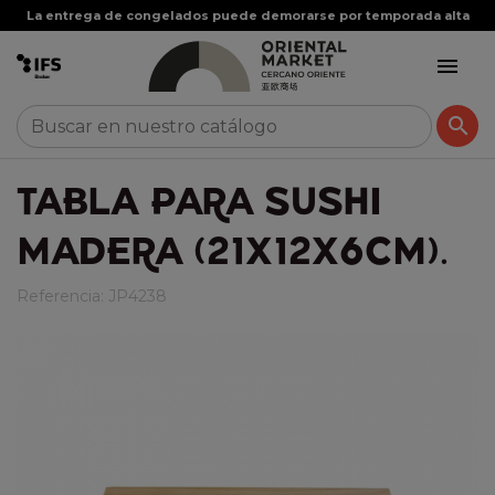
La entrega de congelados puede demorarse por temporada alta


TABLA PARA SUSHI
MADERA (21X12X6CM).
Referencia:
JP4238