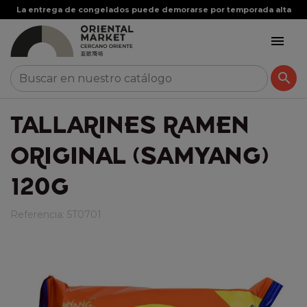
La entrega de congelados puede demorarse por temporada alta


TALLARINES RAMEN
ORIGINAL (SAMYANG)
120G
Referencia:
5T0701