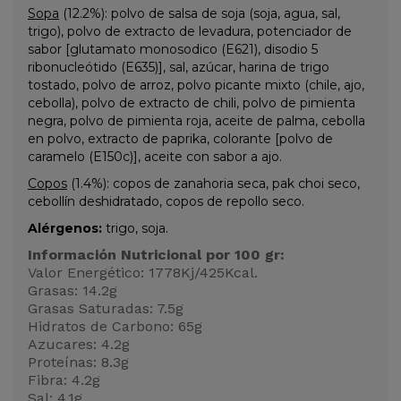
Sopa
(12.2%): polvo de salsa de soja (soja, agua, sal,
trigo), polvo de extracto de levadura, potenciador de
sabor [glutamato monosodico (E621), disodio 5
ribonucleótido (E635)], sal, azúcar, harina de trigo
tostado, polvo de arroz, polvo picante mixto (chile, ajo,
cebolla), polvo de extracto de chili, polvo de pimienta
negra, polvo de pimienta roja, aceite de palma, cebolla
en polvo, extracto de paprika, colorante [polvo de
caramelo (E150c)], aceite con sabor a ajo.
Copos
(1.4%): copos de zanahoria seca, pak choi seco,
cebollín deshidratado, copos de repollo seco.
Alérgenos:
trigo, soja.
Información Nutricional por 100 gr:
Valor Energético: 1778Kj/425Kcal.
Grasas: 14.2g
Grasas Saturadas: 7.5g
Hidratos de Carbono: 65g
Azucares: 4.2g
Proteínas: 8.3g
Fibra: 4.2g
Sal: 4.1g