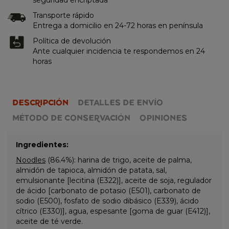
Transporte rápido
Entrega a domicilio en 24-72 horas en península
Política de devolución
Ante cualquier incidencia te respondemos en 24
horas
DESCRIPCIÓN
DETALLES DE ENVÍO
MÉTODO DE CONSERVACIÓN
OPINIONES
Ingredientes:
Noodles
(86.4%): harina de trigo, aceite de palma,
almidón de tapioca, almidón de patata, sal,
emulsionante [lecitina (E322)], aceite de soja, regulador
de ácido [carbonato de potasio (E501), carbonato de
sodio (E500), fosfato de sodio dibásico (E339), ácido
cítrico (E330)], agua, espesante [goma de guar (E412)],
aceite de té verde.