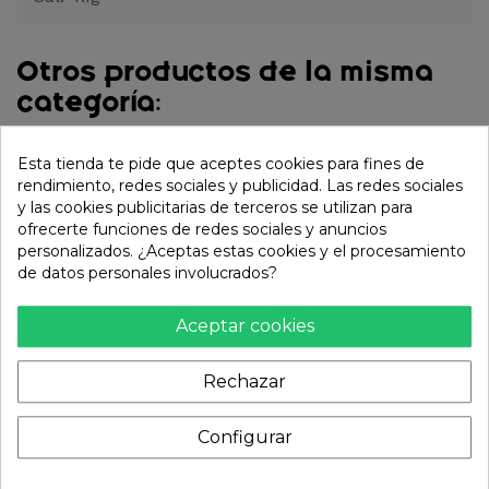
Otros productos de la misma
categoría:
Esta tienda te pide que aceptes cookies para fines de
rendimiento, redes sociales y publicidad. Las redes sociales
y las cookies publicitarias de terceros se utilizan para
ofrecerte funciones de redes sociales y anuncios
personalizados. ¿Aceptas estas cookies y el procesamiento
de datos personales involucrados?
Aceptar cookies
Rechazar
Fideos Instantáneos de
Fideos instantáneos
Ternera (LUCKY) 55g
BULDAK sabor habanero
lima (SAMYANG) 135g
Configurar
1,14 €
2,95 €