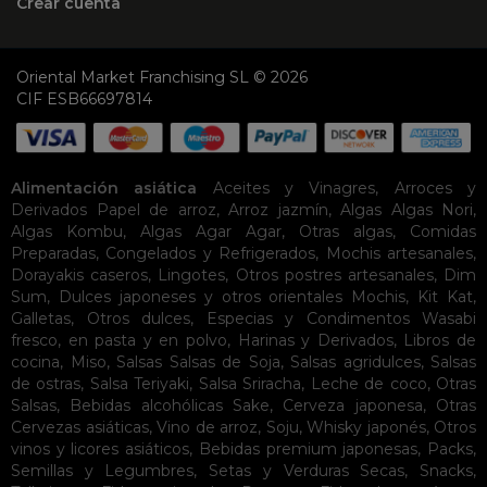
Crear cuenta
Oriental Market Franchising SL © 2026
CIF ESB66697814
Alimentación asiática
Aceites y Vinagres
,
Arroces y
Derivados
Papel de arroz
,
Arroz jazmín
,
Algas
Algas Nori
,
Algas Kombu
,
Algas Agar Agar
,
Otras algas
,
Comidas
Preparadas
,
Congelados y Refrigerados
,
Mochis artesanales
,
Dorayakis caseros
,
Lingotes
,
Otros postres artesanales
,
Dim
Sum
,
Dulces japoneses y otros orientales
Mochis
,
Kit Kat
,
Galletas
,
Otros dulces
,
Especias y Condimentos
Wasabi
fresco, en pasta y en polvo
,
Harinas y Derivados
,
Libros de
cocina
,
Miso
,
Salsas
Salsas de Soja
,
Salsas agridulces
,
Salsas
de ostras
,
Salsa Teriyaki
,
Salsa Sriracha
,
Leche de coco
,
Otras
Salsas
,
Bebidas alcohólicas
Sake
,
Cerveza japonesa
,
Otras
Cervezas asiáticas
,
Vino de arroz
,
Soju
,
Whisky japonés
,
Otros
vinos y licores asiáticos
,
Bebidas premium japonesas
,
Packs
,
Semillas y Legumbres
,
Setas y Verduras Secas
,
Snacks
,