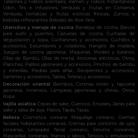
Tallarines y Fideos orientales
,
Ramen y Fideos Instantáneos
Udon
,
Tés e Infusiones
,
Verduras y Frutas en Conserva
,
Verduras, hortalizas y frutas exóticas frescas
,
Zumos y
bebidas refrescantes
Bebidas de Aloe Vera
.
Utensilios y menaje de cocina
Bandejas de cocina
,
Barcos
para sushi y puentes
,
Cazuelas de cocina
,
Cucharas de
degustación y sopa
,
Cucharones y accesorios
,
Cuchillos y
accesorios
,
Escurridores y coladores
,
Hangiris de madera
,
Juegos de cocina japonesa
,
Maquinas
,
Moldes y baranes
,
Ollas de Bambú
,
Ollas de metal
,
Arroceras eléctricas
,
Otros
,
Planchas
,
Palillos japoneses y accesorios
,
Pinchos de bambu
y esterillas
,
Piedras para afilar
,
Recipientes y accesorios
,
Sartenes y accesorios
,
Tablas
,
Teteras y accesorios
.
Decoración oriental
Biombos
,
Cortinas noren y tapicería
japonesa
,
Inciensos
,
Lámparas japonesas y chinas
,
Otros
,
Ropa
.
Vajilla asiática
Copas de sake
,
Cuencos
,
Envases
,
Jarras para
sake y salsa de soja
,
Platos
,
Tapas
,
Tazas
.
Belleza
Cosmética coreana
Maquillaje coreano
,
Cremas
faciales hidratantes coreanas
,
Cremas para contorno de ojos
coreanas
,
Limpiador facial coreano
,
Sérums coreanos
,
Mascarillas coreanas
,
Manos y labios
,
Tónicos y emulsiones