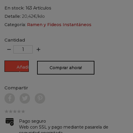
En stock:
163 Artículos
Detalle:
20,42€/kilo
Categoría:
Ramen y Fideos Instantáneos
Cantidad
remove
add
Añadir
Comprar ahora!
al
carrito
Compartir
Pago seguro
Web con SSL y pago mediante pasarela de
seguridad encriptada