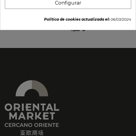
Configurar
Udon fresco (ITA-SAN)
Fideos udon cup
200g
instantáneos sabor
kimchi (YOUMI) 192g
Política de cookies actualizada el:
06/03/2024
1,35 €
4,55 €