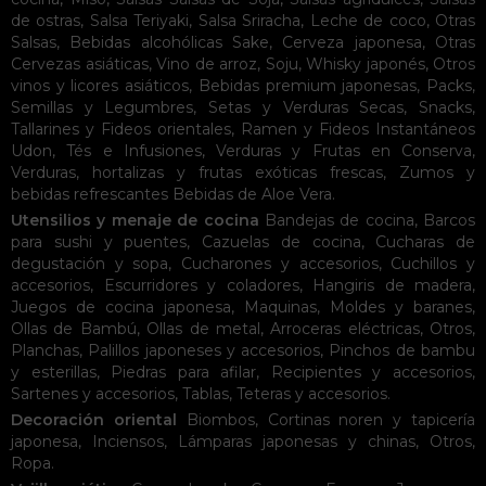
de ostras
,
Salsa Teriyaki
,
Salsa Sriracha
,
Leche de coco
,
Otras
Salsas
,
Bebidas alcohólicas
Sake
,
Cerveza japonesa
,
Otras
Cervezas asiáticas
,
Vino de arroz
,
Soju
,
Whisky japonés
,
Otros
vinos y licores asiáticos
,
Bebidas premium japonesas
,
Packs
,
Semillas y Legumbres
,
Setas y Verduras Secas
,
Snacks
,
Tallarines y Fideos orientales
,
Ramen y Fideos Instantáneos
Udon
,
Tés e Infusiones
,
Verduras y Frutas en Conserva
,
Verduras, hortalizas y frutas exóticas frescas
,
Zumos y
bebidas refrescantes
Bebidas de Aloe Vera
.
Utensilios y menaje de cocina
Bandejas de cocina
,
Barcos
para sushi y puentes
,
Cazuelas de cocina
,
Cucharas de
degustación y sopa
,
Cucharones y accesorios
,
Cuchillos y
accesorios
,
Escurridores y coladores
,
Hangiris de madera
,
Juegos de cocina japonesa
,
Maquinas
,
Moldes y baranes
,
Ollas de Bambú
,
Ollas de metal
,
Arroceras eléctricas
,
Otros
,
Planchas
,
Palillos japoneses y accesorios
,
Pinchos de bambu
y esterillas
,
Piedras para afilar
,
Recipientes y accesorios
,
Sartenes y accesorios
,
Tablas
,
Teteras y accesorios
.
Decoración oriental
Biombos
,
Cortinas noren y tapicería
japonesa
,
Inciensos
,
Lámparas japonesas y chinas
,
Otros
,
Ropa
.