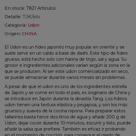
En stock:
7821 Artículos
Detalle:
7,3€/kilo
Categoría:
Udon
Origen:
CHINA
El Udon es un fideo japonés muy popular en oriente y se
suele servir en un caldo a base de dashi. Este tipo de fideo
grueso, está hecho solo con harina de trigo, sal y agua. Su
grosor e ingredientes adicionales varían según la zona en la
que se producen. Al ser este udon comercializado en seco,
se puede almacenar durante varios meses sin problemas.
A pesar de que el udon es uno de los ingredientes estrella
de Japón y se come en todo el país, es originario de China y
se introduce en Japón durante la dinastía Tang. Los fideos
udon tienen una textura elástica y pegajosa, y son los más
gruesos y suaves de la cocina nipona. Para preparar estos
tallarines basta hervir dos litros de agua y añadir 200 g de
Udon, dejar cocer durante 10 minutos, escurrir y listo, puede
añadir la salsa que prefiera. También es eficaz ir probando
en el momento de cocción, para conseguir el grado de