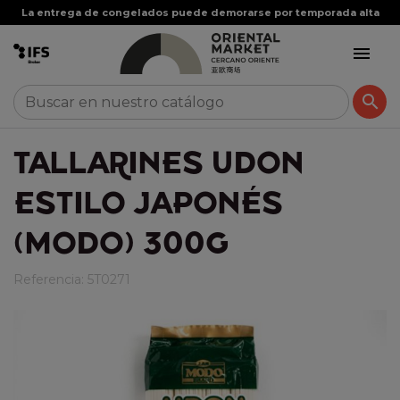
La entrega de congelados puede demorarse por temporada alta


TALLARINES UDON
ESTILO JAPONÉS
(MODO) 300G
Referencia:
5T0271