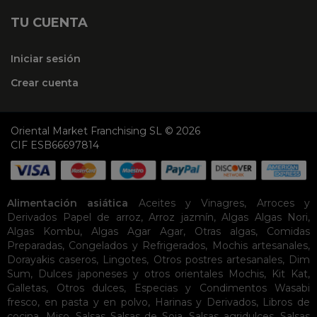
TU CUENTA
Iniciar sesión
Crear cuenta
Oriental Market Franchising SL © 2026
CIF ESB66697814
Alimentación asiática
Aceites y Vinagres
,
Arroces y
Derivados
Papel de arroz
,
Arroz jazmín
,
Algas
Algas Nori
,
Algas Kombu
,
Algas Agar Agar
,
Otras algas
,
Comidas
Preparadas
,
Congelados y Refrigerados
,
Mochis artesanales
,
Dorayakis caseros
,
Lingotes
,
Otros postres artesanales
,
Dim
Sum
,
Dulces japoneses y otros orientales
Mochis
,
Kit Kat
,
Galletas
,
Otros dulces
,
Especias y Condimentos
Wasabi
fresco, en pasta y en polvo
,
Harinas y Derivados
,
Libros de
cocina
,
Miso
,
Salsas
Salsas de Soja
,
Salsas agridulces
,
Salsas