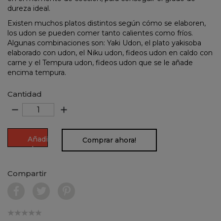
dureza ideal.
Existen muchos platos distintos según cómo se elaboren,
los udon se pueden comer tanto calientes como fríos.
Algunas combinaciones son: Yaki Udon, el plato yakisoba
elaborado con udon, el Niku udon, fideos udon en caldo con
carne y el Tempura udon, fideos udon que se le añade
encima tempura.
Cantidad
remove
add
Añadir
Comprar ahora!
al
carrito
Compartir