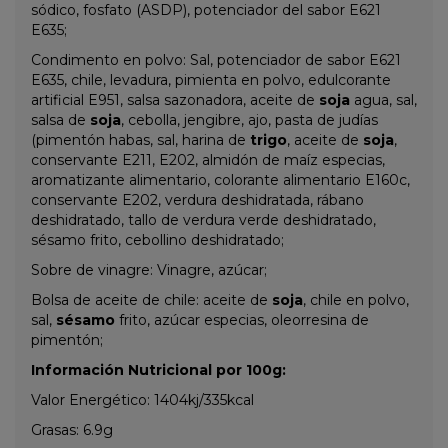
sódico, fosfato (ASDP), potenciador del sabor E621
E635;
Condimento en polvo: Sal, potenciador de sabor E621
E635, chile, levadura, pimienta en polvo, edulcorante
artificial E951, salsa sazonadora, aceite de
soja
agua, sal,
salsa de
soja
, cebolla, jengibre, ajo, pasta de judías
(pimentón habas, sal, harina de
trigo
, aceite de
soja
,
conservante E211, E202, almidón de maíz especias,
aromatizante alimentario, colorante alimentario E160c,
conservante E202, verdura deshidratada, rábano
deshidratado, tallo de verdura verde deshidratado,
sésamo frito, cebollino deshidratado;
Sobre de vinagre: Vinagre, azúcar;
Bolsa de aceite de chile: aceite de
soja
, chile en polvo,
sal,
sésamo
frito, azúcar especias, oleorresina de
pimentón;
Información Nutricional por 100g:
Valor Energético: 1404kj/335kcal
Grasas: 6.9g