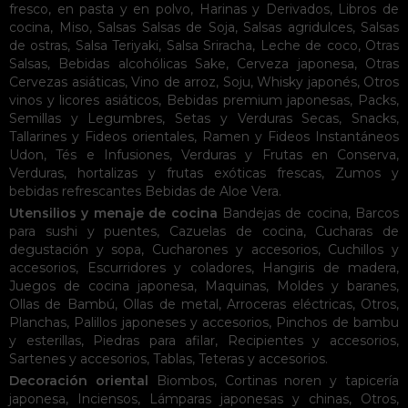
fresco, en pasta y en polvo
,
Harinas y Derivados
,
Libros de
cocina
,
Miso
,
Salsas
Salsas de Soja
,
Salsas agridulces
,
Salsas
de ostras
,
Salsa Teriyaki
,
Salsa Sriracha
,
Leche de coco
,
Otras
Salsas
,
Bebidas alcohólicas
Sake
,
Cerveza japonesa
,
Otras
Cervezas asiáticas
,
Vino de arroz
,
Soju
,
Whisky japonés
,
Otros
vinos y licores asiáticos
,
Bebidas premium japonesas
,
Packs
,
Semillas y Legumbres
,
Setas y Verduras Secas
,
Snacks
,
Tallarines y Fideos orientales
,
Ramen y Fideos Instantáneos
Udon
,
Tés e Infusiones
,
Verduras y Frutas en Conserva
,
Verduras, hortalizas y frutas exóticas frescas
,
Zumos y
bebidas refrescantes
Bebidas de Aloe Vera
.
Utensilios y menaje de cocina
Bandejas de cocina
,
Barcos
para sushi y puentes
,
Cazuelas de cocina
,
Cucharas de
degustación y sopa
,
Cucharones y accesorios
,
Cuchillos y
accesorios
,
Escurridores y coladores
,
Hangiris de madera
,
Juegos de cocina japonesa
,
Maquinas
,
Moldes y baranes
,
Ollas de Bambú
,
Ollas de metal
,
Arroceras eléctricas
,
Otros
,
Planchas
,
Palillos japoneses y accesorios
,
Pinchos de bambu
y esterillas
,
Piedras para afilar
,
Recipientes y accesorios
,
Sartenes y accesorios
,
Tablas
,
Teteras y accesorios
.
Decoración oriental
Biombos
,
Cortinas noren y tapicería
japonesa
,
Inciensos
,
Lámparas japonesas y chinas
,
Otros
,