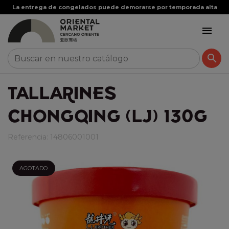
La entrega de congelados puede demorarse por temporada alta


TALLARINES
CHONGQING (LJ) 130G
Referencia:
14806001001
AGOTADO