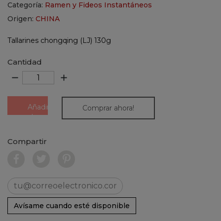
Categoría:
Ramen y Fideos Instantáneos
Origen:
CHINA
Tallarines chongqing (LJ) 130g
Cantidad
remove
add
Añadir
Comprar ahora!
al
carrito
Compartir
Avísame cuando esté disponible