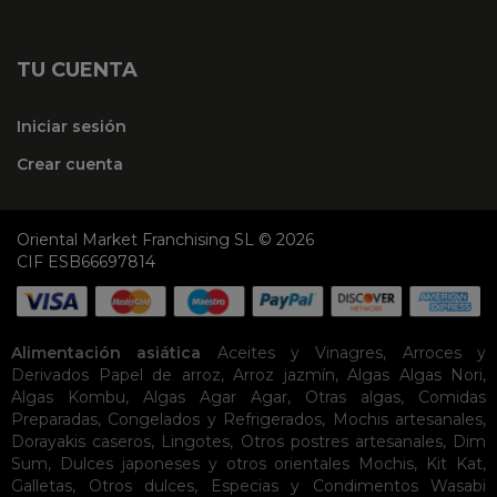
TU CUENTA
Iniciar sesión
Crear cuenta
Oriental Market Franchising SL © 2026
CIF ESB66697814
Alimentación asiática
Aceites y Vinagres
,
Arroces y
Derivados
Papel de arroz
,
Arroz jazmín
,
Algas
Algas Nori
,
Algas Kombu
,
Algas Agar Agar
,
Otras algas
,
Comidas
Preparadas
,
Congelados y Refrigerados
,
Mochis artesanales
,
Dorayakis caseros
,
Lingotes
,
Otros postres artesanales
,
Dim
Sum
,
Dulces japoneses y otros orientales
Mochis
,
Kit Kat
,
Galletas
,
Otros dulces
,
Especias y Condimentos
Wasabi