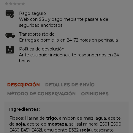
Pago seguro
Web con SSL y pago mediante pasarela de
seguridad encriptada
Transporte rápido
Entrega a domicilio en 24-72 horas en península
Política de devolución
Ante cualquier incidencia te respondemos en 24
horas
DESCRIPCIÓN
DETALLES DE ENVÍO
MÉTODO DE CONSERVACIÓN
OPINIONES
Ingredientes:
Fideos: Harina de
trigo
, almidón de maíz, agua, aceite
de
soja
, aceite de
mostaza
, sal, sal mineral E501 E500
E450 E451 E452l, emulgente E322 (
soja
), caseinato