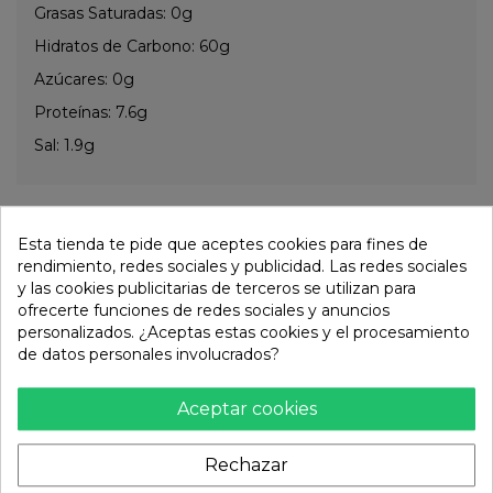
Grasas Saturadas: 0g
Hidratos de Carbono: 60g
Azúcares: 0g
Proteínas: 7.6g
Sal: 1.9g
Otros productos de la misma
Esta tienda te pide que aceptes cookies para fines de
categoría:
rendimiento, redes sociales y publicidad. Las redes sociales
y las cookies publicitarias de terceros se utilizan para
ofrecerte funciones de redes sociales y anuncios
personalizados. ¿Aceptas estas cookies y el procesamiento
de datos personales involucrados?
Aceptar cookies
Rechazar