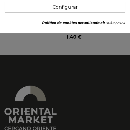
Configurar
Tallarines arroz sabor
Tallarines Demae Ramen
cangrejo (VIFON) 60g
Instantáneo gambas
Política de cookies actualizada el:
06/03/2024
(NISSIN) 100g
1,19 €
1,40 €