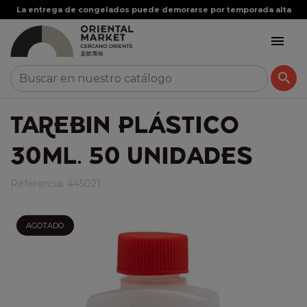
La entrega de congelados puede demorarse por temporada alta


TAREBIN PLÁSTICO
30ML. 50 UNIDADES
Referencia:
445021
AGOTADO