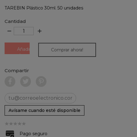
TAREBIN Plástico 30ml. 50 unidades
Cantidad
remove
add
Añadir
Comprar ahora!
al
carrito
Compartir
Avísame cuando esté disponible
Pago seguro