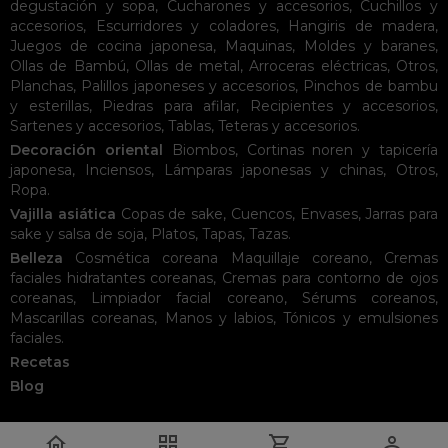
degustación y sopa
,
Cucharones y accesorios
,
Cuchillos y
accesorios
,
Escurridores y coladores
,
Hangiris de madera
,
Juegos de cocina japonesa
,
Maquinas
,
Moldes y baranes
,
Ollas de Bambú
,
Ollas de metal
,
Arroceras eléctricas
,
Otros
,
Planchas
,
Palillos japoneses y accesorios
,
Pinchos de bambu
y esterillas
,
Piedras para afilar
,
Recipientes y accesorios
,
Sartenes y accesorios
,
Tablas
,
Teteras y accesorios
.
Decoración oriental
Biombos
,
Cortinas noren y tapicería
japonesa
,
Inciensos
,
Lámparas japonesas y chinas
,
Otros
,
Ropa
.
Vajilla asiática
Copas de sake
,
Cuencos
,
Envases
,
Jarras para
sake y salsa de soja
,
Platos
,
Tapas
,
Tazas
.
Belleza
Cosmética coreana
Maquillaje coreano
,
Cremas
faciales hidratantes coreanas
,
Cremas para contorno de ojos
coreanas
,
Limpiador facial coreano
,
Sérums coreanos
,
Mascarillas coreanas
,
Manos y labios
,
Tónicos y emulsiones
faciales
.
Recetas
Blog



