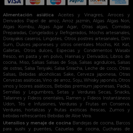
Alimentación asiática
Aceites y Vinagres
,
Arroces y
Derivados
Papel de arroz
,
Arroz jazmín
,
Algas
Algas Nori
,
Algas Kombu
,
Algas Agar Agar
,
Otras algas
,
Comidas
Preparadas
,
Congelados y Refrigerados
,
Mochis artesanales
,
Dorayakis caseros
,
Lingotes
,
Otros postres artesanales
,
Dim
Sum
,
Dulces japoneses y otros orientales
Mochis
,
Kit Kat
,
Galletas
,
Otros dulces
,
Especias y Condimentos
Wasabi
fresco, en pasta y en polvo
,
Harinas y Derivados
,
Libros de
cocina
,
Miso
,
Salsas
Salsas de Soja
,
Salsas agridulces
,
Salsas
de ostras
,
Salsa Teriyaki
,
Salsa Sriracha
,
Leche de coco
,
Otras
Salsas
,
Bebidas alcohólicas
Sake
,
Cerveza japonesa
,
Otras
Cervezas asiáticas
,
Vino de arroz
,
Soju
,
Whisky japonés
,
Otros
vinos y licores asiáticos
,
Bebidas premium japonesas
,
Packs
,
Semillas y Legumbres
,
Setas y Verduras Secas
,
Snacks
,
Tallarines y Fideos orientales
,
Ramen y Fideos Instantáneos
Udon
,
Tés e Infusiones
,
Verduras y Frutas en Conserva
,
Verduras, hortalizas y frutas exóticas frescas
,
Zumos y
bebidas refrescantes
Bebidas de Aloe Vera
.
Utensilios y menaje de cocina
Bandejas de cocina
,
Barcos
para sushi y puentes
,
Cazuelas de cocina
,
Cucharas de