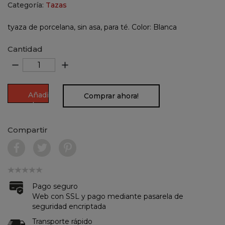
Categoría:
Tazas
tyaza de porcelana, sin asa, para té. Color: Blanca
Cantidad
remove
add
Añadir
Comprar ahora!
al
carrito
Compartir
Pago seguro
Web con SSL y pago mediante pasarela de
seguridad encriptada
Transporte rápido