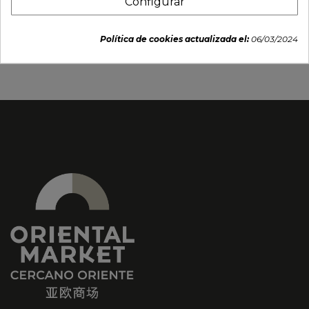
Configurar
Taza 7x8cm - Craft Black
Taza de te de hierro con
Silver
plato 120ml "puntos-rojo.
Política de cookies actualizada el:
06/03/2024
7,70 €
11,95 €