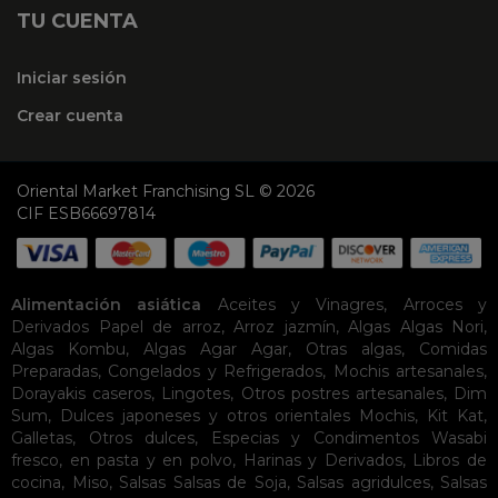
TU CUENTA
Iniciar sesión
Crear cuenta
Oriental Market Franchising SL © 2026
CIF ESB66697814
Alimentación asiática
Aceites y Vinagres
,
Arroces y
Derivados
Papel de arroz
,
Arroz jazmín
,
Algas
Algas Nori
,
Algas Kombu
,
Algas Agar Agar
,
Otras algas
,
Comidas
Preparadas
,
Congelados y Refrigerados
,
Mochis artesanales
,
Dorayakis caseros
,
Lingotes
,
Otros postres artesanales
,
Dim
Sum
,
Dulces japoneses y otros orientales
Mochis
,
Kit Kat
,
Galletas
,
Otros dulces
,
Especias y Condimentos
Wasabi
fresco, en pasta y en polvo
,
Harinas y Derivados
,
Libros de
cocina
,
Miso
,
Salsas
Salsas de Soja
,
Salsas agridulces
,
Salsas