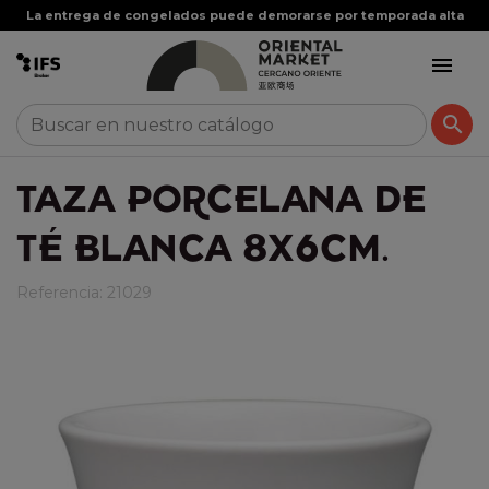
La entrega de congelados puede demorarse por temporada alta


TAZA PORCELANA DE
TÉ BLANCA 8X6CM.
Referencia:
21029