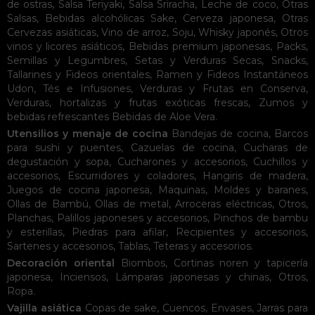
de ostras
,
Salsa Teriyaki
,
Salsa Sriracha
,
Leche de coco
,
Otras
Salsas
,
Bebidas alcohólicas
Sake
,
Cerveza japonesa
,
Otras
Cervezas asiáticas
,
Vino de arroz
,
Soju
,
Whisky japonés
,
Otros
vinos y licores asiáticos
,
Bebidas premium japonesas
,
Packs
,
Semillas y Legumbres
,
Setas y Verduras Secas
,
Snacks
,
Tallarines y Fideos orientales
,
Ramen y Fideos Instantáneos
Udon
,
Tés e Infusiones
,
Verduras y Frutas en Conserva
,
Verduras, hortalizas y frutas exóticas frescas
,
Zumos y
bebidas refrescantes
Bebidas de Aloe Vera
.
Utensilios y menaje de cocina
Bandejas de cocina
,
Barcos
para sushi y puentes
,
Cazuelas de cocina
,
Cucharas de
degustación y sopa
,
Cucharones y accesorios
,
Cuchillos y
accesorios
,
Escurridores y coladores
,
Hangiris de madera
,
Juegos de cocina japonesa
,
Maquinas
,
Moldes y baranes
,
Ollas de Bambú
,
Ollas de metal
,
Arroceras eléctricas
,
Otros
,
Planchas
,
Palillos japoneses y accesorios
,
Pinchos de bambu
y esterillas
,
Piedras para afilar
,
Recipientes y accesorios
,
Sartenes y accesorios
,
Tablas
,
Teteras y accesorios
.
Decoración oriental
Biombos
,
Cortinas noren y tapicería
japonesa
,
Inciensos
,
Lámparas japonesas y chinas
,
Otros
,
Ropa
.
Vajilla asiática
Copas de sake
,
Cuencos
,
Envases
,
Jarras para