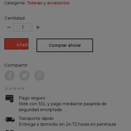
Categoría:
Teteras y accesorios
Cantidad
remove
add
Añadir
Comprar ahora!
al
carrito
Compartir
Pago seguro
Web con SSL y pago mediante pasarela de
seguridad encriptada
Transporte rápido
Entrega a domicilio en 24-72 horas en península