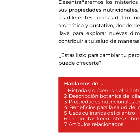
Desentrañaremos los misterios 
sus
propiedades nutricionales
las diferentes cocinas del mun
aromático y gustativo, donde de
llave para explorar nuevas di
contribuir a tu salud de manera
¿Estás listo para cambiar tu perc
puede ofrecerte?
Hablamos de ...
1
Historia y orígenes del cilant
2
Descripción botánica del cil
3
Propiedades nutricionales de
4
Beneficios para la salud del 
5
Usos culinarios del cilantro
6
Preguntas frecuentes sobre e
7
Artículos relacionados: