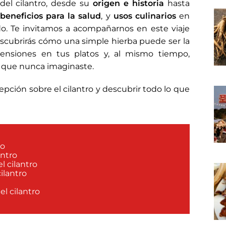
del cilantro, desde su
origen e historia
hasta
,
beneficios para la salud
, y
usos culinarios
en
do. Te invitamos a acompañarnos en este viaje
scubrirás cómo una simple hierba puede ser la
mensiones en tus platos y, al mismo tiempo,
s que nunca imaginaste.
epción sobre el cilantro y descubrir todo lo que
ro
antro
l cilantro
cilantro
l cilantro