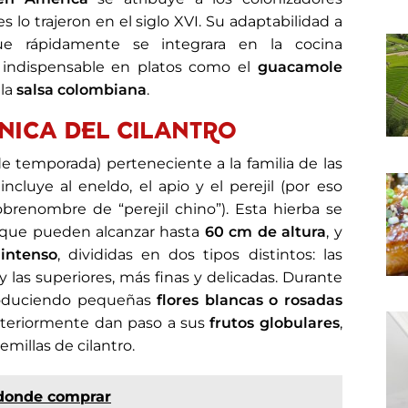
 lo trajeron en el siglo XVI. Su adaptabilidad a
que rápidamente se integrara en la cocina
 indispensable en platos como el
guacamole
 la
salsa colombiana
.
NICA DEL CILANTRO
e temporada) perteneciente a la familia de las
ncluye al eneldo, el apio y el perejil (por eso
brenombre de “perejil chino”). Esta hierba se
 que pueden alcanzar hasta
60 cm de altura
, y
intenso
, divididas en dos tipos distintos: las
y las superiores, más finas y delicadas. Durante
 produciendo pequeñas
flores blancas o rosadas
teriormente dan paso a sus
frutos globulares
,
illas de cilantro.
 donde comprar