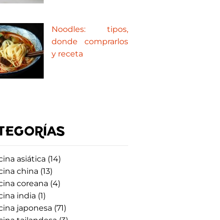
Noodles: tipos,
donde comprarlos
y receta
TEGORÍAS
ina asiática
(14)
cina china
(13)
cina coreana
(4)
ina india
(1)
cina japonesa
(71)