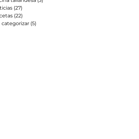
cina tailandesa
(3)
icias
(27)
cetas
(22)
 categorizar
(5)