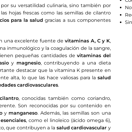
Co
por su versatilidad culinaria, sino también por
Not
 las hojas frescas como las semillas de cilantro
Re
cios para la salud
gracias a sus componentes
Sin
n una excelente fuente de
vitaminas A, C y K
,
tema inmunológico y la coagulación de la sangre,
tienen pequeñas cantidades de
vitaminas del
asio
y
magnesio
, contribuyendo a una dieta
ortante destacar que la vitamina K presente en
nte alta, lo que las hace valiosas para la
salud
dades cardiovasculares
.
cilantro
, conocidas también como coriandro,
iferente. Son reconocidas por su contenido en
o
y
manganeso
. Además, las semillas son una
 esenciales
, como el linoleico (ácido omega 6),
co, que contribuyen a la
salud cardiovascular
y