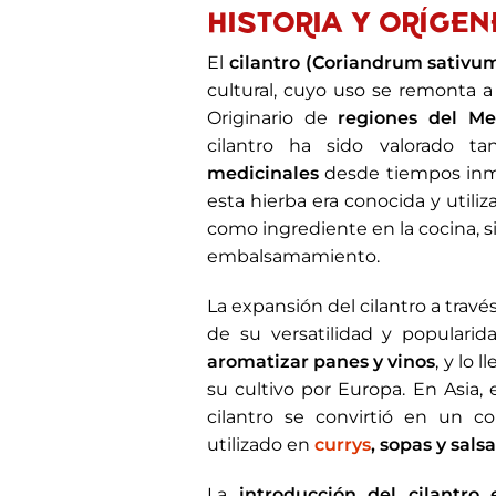
HISTORIA Y ORÍGEN
El
cilantro (Coriandrum sativu
cultural, cuyo uso se remonta 
Originario de
regiones del Me
cilantro ha sido valorado 
medicinales
desde tiempos inm
esta hierba era conocida y utili
como ingrediente en la cocina, si
embalsamamiento.
La expansión del cilantro a travé
de su versatilidad y populari
aromatizar panes y vinos
, y lo
su cultivo por Europa. En Asia, 
cilantro se convirtió en un c
utilizado en
currys
, sopas y sals
La
introducción del cilantro