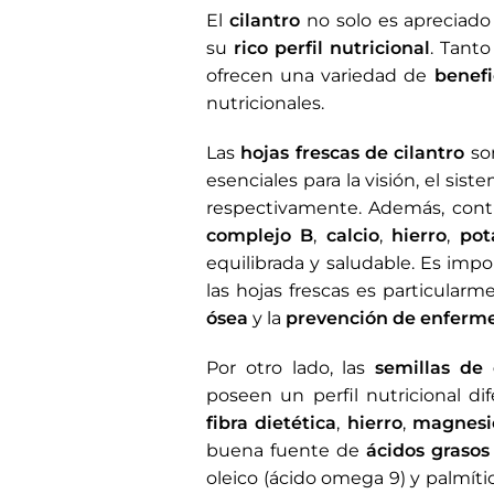
El
cilantro
no solo es apreciado 
su
rico perfil nutricional
. Tanto
ofrecen una variedad de
benefi
nutricionales.
Las
hojas frescas de cilantro
so
esenciales para la visión, el sis
respectivamente. Además, con
complejo B
,
calcio
,
hierro
,
pot
equilibrada y saludable. Es imp
las hojas frescas es particularme
ósea
y la
prevención de enferme
Por otro lado, las
semillas de 
poseen un perfil nutricional d
fibra dietética
,
hierro
,
magnesi
buena fuente de
ácidos grasos
oleico (ácido omega 9) y palmíti