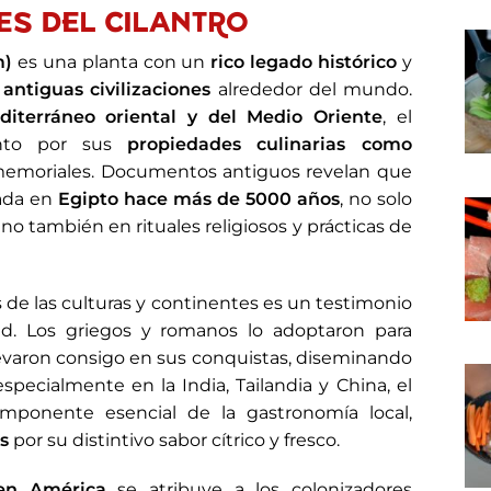
ES DEL CILANTRO
m)
es una planta con un
rico legado histórico
y
a
antiguas civilizaciones
alrededor del mundo.
diterráneo oriental y del Medio Oriente
, el
tanto por sus
propiedades culinarias como
emoriales. Documentos antiguos revelan que
zada en
Egipto hace más de 5000 años
, no solo
no también en rituales religiosos y prácticas de
s de las culturas y continentes es un testimonio
dad. Los griegos y romanos lo adoptaron para
 llevaron consigo en sus conquistas, diseminando
especialmente en la India, Tailandia y China, el
omponente esencial de la gastronomía local,
as
por su distintivo sabor cítrico y fresco.
 en América
se atribuye a los colonizadores