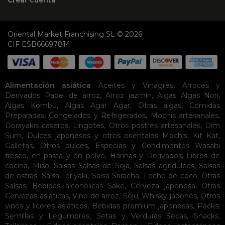
Crear cuenta
Oriental Market Franchising SL © 2026
CIF ESB66697814
Alimentación asiática
Aceites y Vinagres
,
Arroces y
Derivados
Papel de arroz
,
Arroz jazmín
,
Algas
Algas Nori
,
Algas Kombu
,
Algas Agar Agar
,
Otras algas
,
Comidas
Preparadas
,
Congelados y Refrigerados
,
Mochis artesanales
,
Dorayakis caseros
,
Lingotes
,
Otros postres artesanales
,
Dim
Sum
,
Dulces japoneses y otros orientales
Mochis
,
Kit Kat
,
Galletas
,
Otros dulces
,
Especias y Condimentos
Wasabi
fresco, en pasta y en polvo
,
Harinas y Derivados
,
Libros de
cocina
,
Miso
,
Salsas
Salsas de Soja
,
Salsas agridulces
,
Salsas
de ostras
,
Salsa Teriyaki
,
Salsa Sriracha
,
Leche de coco
,
Otras
Salsas
,
Bebidas alcohólicas
Sake
,
Cerveza japonesa
,
Otras
Cervezas asiáticas
,
Vino de arroz
,
Soju
,
Whisky japonés
,
Otros
vinos y licores asiáticos
,
Bebidas premium japonesas
,
Packs
,
Semillas y Legumbres
,
Setas y Verduras Secas
,
Snacks
,