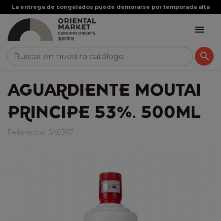
La entrega de congelados puede demorarse por temporada alta


AGUARDIENTE MOUTAI
PRINCIPE 53%. 500ML
Referencia:
5A0367