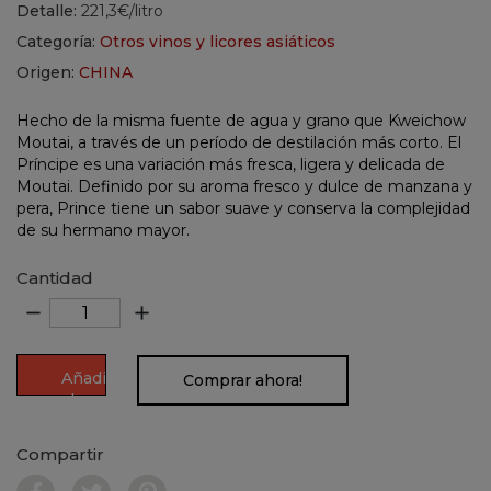
Detalle:
221,3€/litro
Categoría:
Otros vinos y licores asiáticos
Origen:
CHINA
Hecho de la misma fuente de agua y grano que Kweichow
Moutai, a través de un período de destilación más corto. El
Príncipe es una variación más fresca, ligera y delicada de
Moutai. Definido por su aroma fresco y dulce de manzana y
pera, Prince tiene un sabor suave y conserva la complejidad
de su hermano mayor.
Cantidad
remove
add
Añadir
Comprar ahora!
al
carrito
Compartir