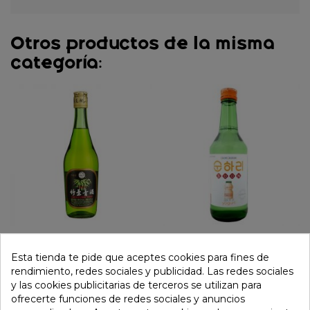
Otros productos de la misma
categoría:
Aguardiente de sorgo de
Vino soju yogurt (LOTTE)
bambú. 500ml
350ml
Esta tienda te pide que aceptes cookies para fines de
rendimiento, redes sociales y publicidad. Las redes sociales
25,75 €
5,69 €
y las cookies publicitarias de terceros se utilizan para
ofrecerte funciones de redes sociales y anuncios