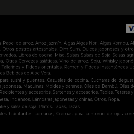
s
Papel de arroz
,
Arroz jazmín
,
Algas
Algas Nori
,
Algas Kombu
,
A
,
Otros postres artesanales
,
Dim Sum
,
Dulces japoneses y otro
erivados
,
Libros de cocina
,
Miso
,
Salsas
Salsas de Soja
,
Salsas agr
sa
,
Otras Cervezas asiáticas
,
Vino de arroz
,
Soju
,
Whisky japoné
,
Tallarines y Fideos orientales
,
Ramen y Fideos Instantáneos
U
tes
Bebidas de Aloe Vera
.
para sushi y puentes
,
Cazuelas de cocina
,
Cucharas de degust
a japonesa
,
Maquinas
,
Moldes y baranes
,
Ollas de Bambú
,
Ollas 
Recipientes y accesorios
,
Sartenes y accesorios
,
Tablas
,
Teteras y
nesa
,
Inciensos
,
Lámparas japonesas y chinas
,
Otros
,
Ropa
.
ake y salsa de soja
,
Platos
,
Tapas
,
Tazas
.
les hidratantes coreanas
,
Cremas para contorno de ojos cor