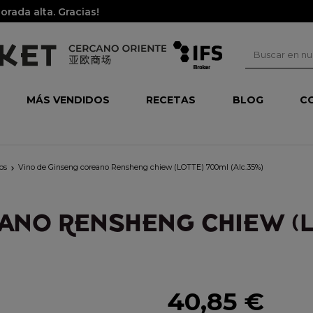
rada alta. Gracias!
MÁS VENDIDOS
RECETAS
BLOG
C
cos
Vino de Ginseng coreano Rensheng chiew (LOTTE) 700ml (Alc.35%)

ANO RENSHENG CHIEW (L
40,85 €