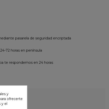
diante pasarela de seguridad encriptada
 24-72 horas en península
cia te respondemos en 24 horas
ales y
 para ofrecerte
 y el