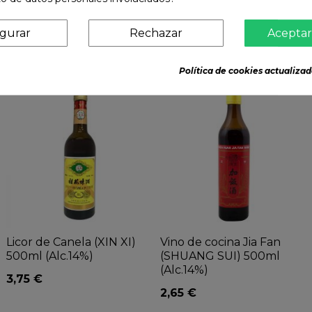
igurar
Rechazar
Aceptar
misma categoría:
Política de cookies actualizad
Licor de Canela (XIN XI)
Vino de cocina Jia Fan
500ml (Alc.14%)
(SHUANG SUI) 500ml
(Alc.14%)
3,75 €
2,65 €