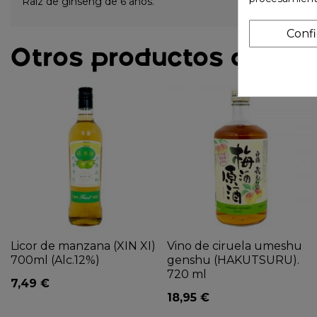
Raíz de ginseng de 6 años.
Conf
Otros productos de la 
Licor de manzana (XIN XI)
Vino de ciruela umeshu
700ml (Alc.12%)
genshu (HAKUTSURU).
720 ml
7,49 €
18,95 €