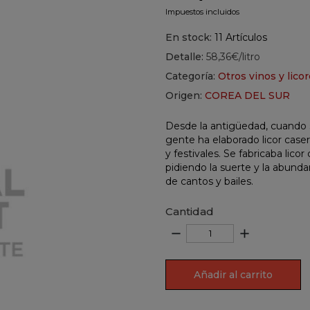
Impuestos incluidos
En stock:
11 Artículos
Detalle:
58,36€/litro
Categoría:
Otros vinos y licor
Origen:
COREA DEL SUR
Desde la antigüedad, cuando s
gente ha elaborado licor case
y festivales. Se fabricaba lic
pidiendo la suerte y la abund
de cantos y bailes.
Cantidad
remove
add
Añadir al carrito