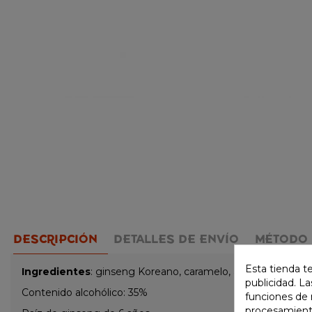
DESCRIPCIÓN
DETALLES DE ENVÍO
MÉTODO 
Esta tienda t
Ingredientes
: ginseng Koreano, caramelo, agua purificada, 
publicidad. La
Contenido alcohólico: 35%
funciones de 
procesamient