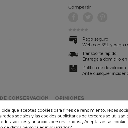
Compartir
Pago seguro
Web con SSL y pago me
Transporte rápido
Entrega a domicilio en
Política de devolución
Ante cualquier inciden
DE CONSERVACIÓN
OPINIONES
e pide que aceptes cookies para fines de rendimiento, redes soci
alcohol y azúcar.
s redes sociales y las cookies publicitarias de terceros se utilizan
redes sociales y anuncios personalizados. ¿Aceptas estas cookies
o de datos personales involucrados?