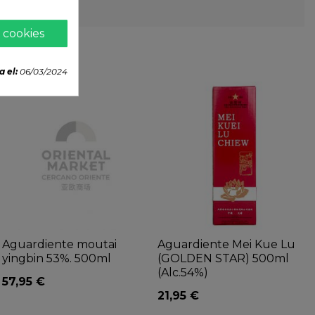
 cookies
a el:
06/03/2024
Aguardiente moutai
Aguardiente Mei Kue Lu
yingbin 53%. 500ml
(GOLDEN STAR) 500ml
(Alc.54%)
57,95 €
21,95 €