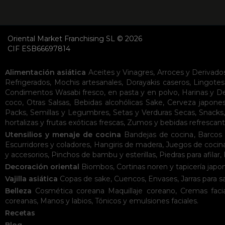
Oriental Market Franchising SL © 2026
CIF ESB66697814
Alimentación asiática
Aceites y Vinagres
,
Arroces y Derivado
Refrigerados
,
Mochis artesanales
,
Dorayakis caseros
,
Lingotes
Condimentos
Wasabi fresco, en pasta y en polvo
,
Harinas y D
coco
,
Otras Salsas
,
Bebidas alcohólicas
Sake
,
Cerveza japone
Packs
,
Semillas y Legumbres
,
Setas y Verduras Secas
,
Snacks
hortalizas y frutas exóticas frescas
,
Zumos y bebidas refrescan
Utensilios y menaje de cocina
Bandejas de cocina
,
Barcos 
Escurridores y coladores
,
Hangiris de madera
,
Juegos de cocin
y accesorios
,
Pinchos de bambu y esterillas
,
Piedras para afilar
,
Decoración oriental
Biombos
,
Cortinas noren y tapicería japo
Vajilla asiática
Copas de sake
,
Cuencos
,
Envases
,
Jarras para s
Belleza
Cosmética coreana
Maquillaje coreano
,
Cremas facia
coreanas
,
Manos y labios
,
Tónicos y emulsiones faciales
.
Recetas