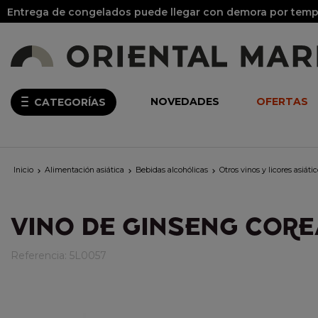
Entrega de congelados puede llegar con demora por tempo
NOVEDADES
OFERTAS
CATEGORÍAS
Inicio
Alimentación asiática
Bebidas alcohólicas
Otros vinos y licores asiáti



VINO DE GINSENG CORE
Referencia:
5L0057