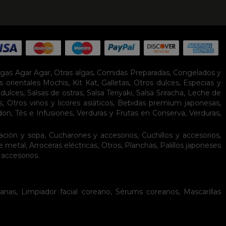
lgas Agar Agar
,
Otras algas
,
Comidas Preparadas
,
Congelados y
s orientales
Mochis
,
Kit Kat
,
Galletas
,
Otros dulces
,
Especias y
idulces
,
Salsas de ostras
,
Salsa Teriyaki
,
Salsa Sriracha
,
Leche de
s
,
Otros vinos y licores asiáticos
,
Bebidas premium japonesas
,
don
,
Tés e Infusiones
,
Verduras y Frutas en Conserva
,
Verduras,
ación y sopa
,
Cucharones y accesorios
,
Cuchillos y accesorios
,
de metal
,
Arroceras eléctricas
,
Otros
,
Planchas
,
Palillos japoneses
 accesorios
.
eanas
,
Limpiador facial coreano
,
Sérums coreanos
,
Mascarillas