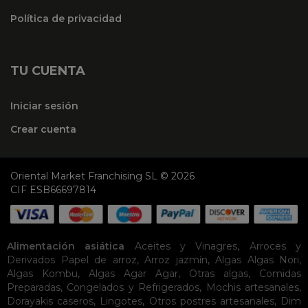
Política de privacidad
TU CUENTA
Iniciar sesión
Crear cuenta
Oriental Market Franchising SL © 2026
CIF ESB66697814
Alimentación asiática
Aceites y Vinagres
,
Arroces y
Derivados
Papel de arroz
,
Arroz jazmín
,
Algas
Algas Nori
,
Algas Kombu
,
Algas Agar Agar
,
Otras algas
,
Comidas
Preparadas
,
Congelados y Refrigerados
,
Mochis artesanales
,
Dorayakis caseros
,
Lingotes
,
Otros postres artesanales
,
Dim