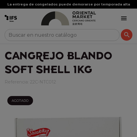
La entrega de congelados puede demorarse por temporada alta


CANGREJO BLANDO
SOFT SHELL 1KG
Referencia:
22C-NTC012
AGOTADO