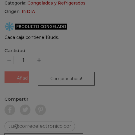
Categoría:
Congelados y Refrigerados
Origen:
INDIA
Cada caja contiene 18uds.
Cantidad
remove
add
Añadir
Comprar ahora!
al
carrito
Compartir