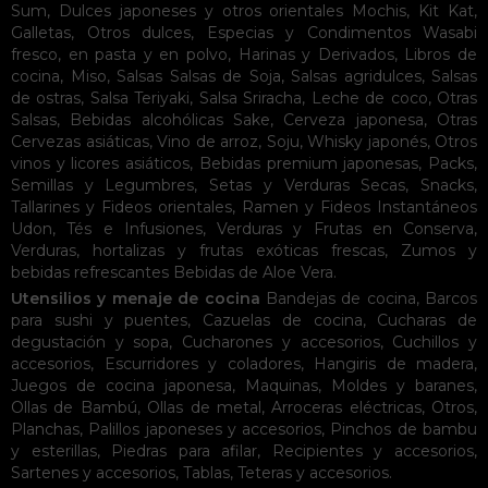
Sum
,
Dulces japoneses y otros orientales
Mochis
,
Kit Kat
,
Galletas
,
Otros dulces
,
Especias y Condimentos
Wasabi
fresco, en pasta y en polvo
,
Harinas y Derivados
,
Libros de
cocina
,
Miso
,
Salsas
Salsas de Soja
,
Salsas agridulces
,
Salsas
de ostras
,
Salsa Teriyaki
,
Salsa Sriracha
,
Leche de coco
,
Otras
Salsas
,
Bebidas alcohólicas
Sake
,
Cerveza japonesa
,
Otras
Cervezas asiáticas
,
Vino de arroz
,
Soju
,
Whisky japonés
,
Otros
vinos y licores asiáticos
,
Bebidas premium japonesas
,
Packs
,
Semillas y Legumbres
,
Setas y Verduras Secas
,
Snacks
,
Tallarines y Fideos orientales
,
Ramen y Fideos Instantáneos
Udon
,
Tés e Infusiones
,
Verduras y Frutas en Conserva
,
Verduras, hortalizas y frutas exóticas frescas
,
Zumos y
bebidas refrescantes
Bebidas de Aloe Vera
.
Utensilios y menaje de cocina
Bandejas de cocina
,
Barcos
para sushi y puentes
,
Cazuelas de cocina
,
Cucharas de
degustación y sopa
,
Cucharones y accesorios
,
Cuchillos y
accesorios
,
Escurridores y coladores
,
Hangiris de madera
,
Juegos de cocina japonesa
,
Maquinas
,
Moldes y baranes
,
Ollas de Bambú
,
Ollas de metal
,
Arroceras eléctricas
,
Otros
,
Planchas
,
Palillos japoneses y accesorios
,
Pinchos de bambu
y esterillas
,
Piedras para afilar
,
Recipientes y accesorios
,
Sartenes y accesorios
,
Tablas
,
Teteras y accesorios
.