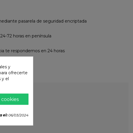
diante pasarela de seguridad encriptada
 24-72 horas en península
cia te respondemos en 24 horas
ales y
 para ofrecerte
 y el
 cookies
a el:
06/03/2024