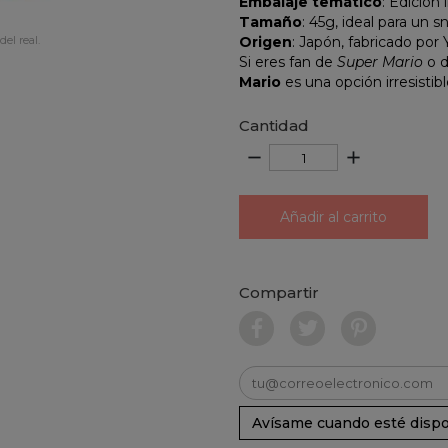
Embalaje temático
: Edición
Tamaño
: 45g, ideal para un s
del real.
Origen
: Japón, fabricado p
Si eres fan de
Super Mario
o d
Mario
es una opción irresistibl
Cantidad
remove
add
Añadir al carrito
Compartir
Avísame cuando esté dispo