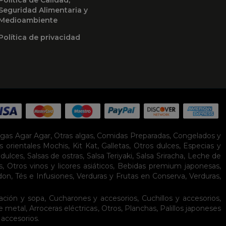
Seguridad Alimentaria y
Medioambiente
Política de privacidad
lgas Agar Agar
,
Otras algas
,
Comidas Preparadas
,
Congelados y
s orientales
Mochis
,
Kit Kat
,
Galletas
,
Otros dulces
,
Especias y
idulces
,
Salsas de ostras
,
Salsa Teriyaki
,
Salsa Sriracha
,
Leche de
s
,
Otros vinos y licores asiáticos
,
Bebidas premium japonesas
,
don
,
Tés e Infusiones
,
Verduras y Frutas en Conserva
,
Verduras,
ación y sopa
,
Cucharones y accesorios
,
Cuchillos y accesorios
,
de metal
,
Arroceras eléctricas
,
Otros
,
Planchas
,
Palillos japoneses
 accesorios
.