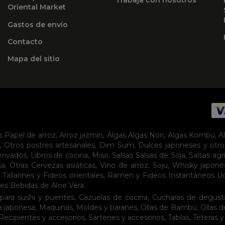
Oriental Market
Gastos de envío
Contacto
Mapa del sitio
s
Papel de arroz
,
Arroz jazmín
,
Algas
Algas Nori
,
Algas Kombu
,
A
,
Otros postres artesanales
,
Dim Sum
,
Dulces japoneses y otro
erivados
,
Libros de cocina
,
Miso
,
Salsas
Salsas de Soja
,
Salsas agr
sa
,
Otras Cervezas asiáticas
,
Vino de arroz
,
Soju
,
Whisky japoné
,
Tallarines y Fideos orientales
,
Ramen y Fideos Instantáneos
U
tes
Bebidas de Aloe Vera
.
para sushi y puentes
,
Cazuelas de cocina
,
Cucharas de degust
a japonesa
,
Maquinas
,
Moldes y baranes
,
Ollas de Bambú
,
Ollas 
Recipientes y accesorios
,
Sartenes y accesorios
,
Tablas
,
Teteras y