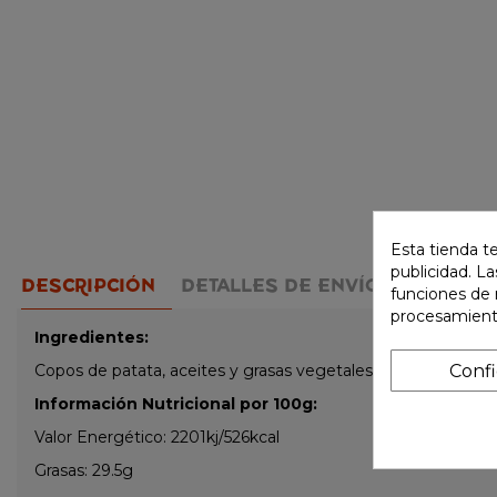
Esta tienda t
publicidad. La
DESCRIPCIÓN
DETALLES DE ENVÍO
MÉTODO 
funciones de 
procesamient
Ingredientes:
Conf
Copos de patata, aceites y grasas vegetales, sal, algas ve
Información Nutricional por 100g:
Valor Energético: 2201kj/526kcal
Grasas: 29.5g