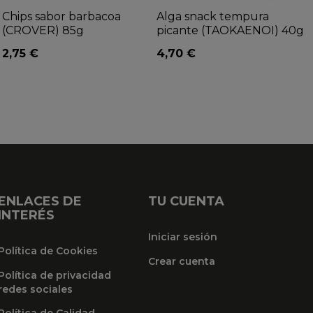
Chips sabor barbacoa
Alga snack tempura
(CROVER) 85g
picante (TAOKAENOI) 40g
2,75 €
4,70 €
ENLACES DE
TU CUENTA
INTERÉS
Iniciar sesión
Política de Cookies
Crear cuenta
Política de privacidad
redes sociales
Política de Calidad,