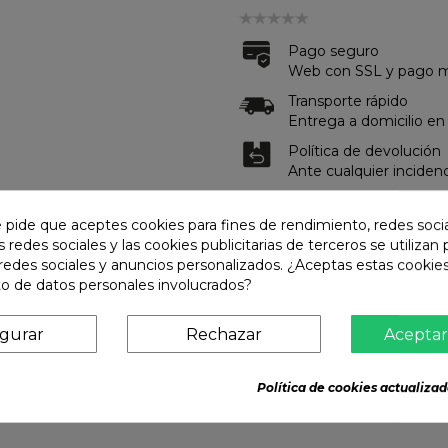
Pago seguro
Web con SSL y pago me
Transporte rápido
Entrega a domicilio en
Política de devolución
Ante cualquier inciden
e pide que aceptes cookies para fines de rendimiento, redes soci
s redes sociales y las cookies publicitarias de terceros se utilizan
DE CONSERVACIÓN
OPINIONES
redes sociales y anuncios personalizados. ¿Aceptas estas cookies
o de datos personales involucrados?
igurar
Rechazar
Aceptar
rdes, lechuga de mar/emulsionantes, condimentos (aminoácidos).
Política de cookies actualizad