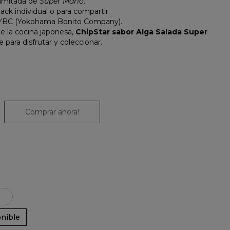
 limitada de
Super Mario
.
nack individual o para compartir.
or YBC (Yokohama Bonito Company).
e la cocina japonesa,
ChipStar sabor Alga Salada Super
e para disfrutar y coleccionar.
Comprar ahora!
nible