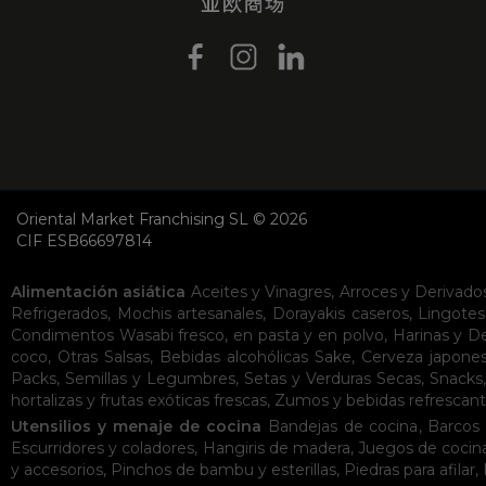
Oriental Market Franchising SL © 2026
CIF ESB66697814
Alimentación asiática
Aceites y Vinagres
,
Arroces y Derivado
Refrigerados
,
Mochis artesanales
,
Dorayakis caseros
,
Lingotes
Condimentos
Wasabi fresco, en pasta y en polvo
,
Harinas y D
coco
,
Otras Salsas
,
Bebidas alcohólicas
Sake
,
Cerveza japone
Packs
,
Semillas y Legumbres
,
Setas y Verduras Secas
,
Snacks
hortalizas y frutas exóticas frescas
,
Zumos y bebidas refrescan
Utensilios y menaje de cocina
Bandejas de cocina
,
Barcos 
Escurridores y coladores
,
Hangiris de madera
,
Juegos de cocin
y accesorios
,
Pinchos de bambu y esterillas
,
Piedras para afilar
,