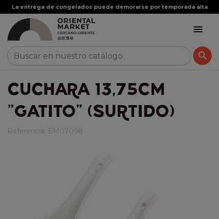
La entrega de congelados puede demorarse por temporada alta


CUCHARA 13,75CM
"GATITO" (SURTIDO)
Referencia:
EM07098