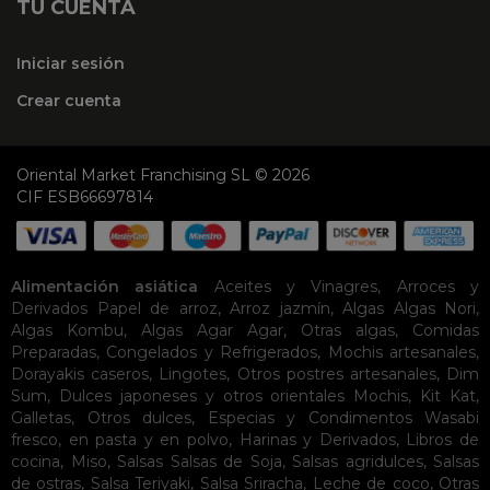
TU CUENTA
Iniciar sesión
Crear cuenta
Oriental Market Franchising SL © 2026
CIF ESB66697814
Alimentación asiática
Aceites y Vinagres
,
Arroces y
Derivados
Papel de arroz
,
Arroz jazmín
,
Algas
Algas Nori
,
Algas Kombu
,
Algas Agar Agar
,
Otras algas
,
Comidas
Preparadas
,
Congelados y Refrigerados
,
Mochis artesanales
,
Dorayakis caseros
,
Lingotes
,
Otros postres artesanales
,
Dim
Sum
,
Dulces japoneses y otros orientales
Mochis
,
Kit Kat
,
Galletas
,
Otros dulces
,
Especias y Condimentos
Wasabi
fresco, en pasta y en polvo
,
Harinas y Derivados
,
Libros de
cocina
,
Miso
,
Salsas
Salsas de Soja
,
Salsas agridulces
,
Salsas
de ostras
,
Salsa Teriyaki
,
Salsa Sriracha
,
Leche de coco
,
Otras