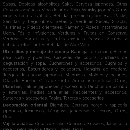
Salsas
,
Bebidas alcohólicas
Sake
,
Cerveza japonesa
,
Otras
Cervezas asiáticas
,
Vino de arroz
,
Soju
,
Whisky japonés
,
Otros
vinos y licores asiáticos
,
Bebidas premium japonesas
,
Packs
,
Semillas y Legumbres
,
Setas y Verduras Secas
,
Snacks
,
Tallarines y Fideos orientales
,
Ramen y Fideos Instantáneos
Udon
,
Tés e Infusiones
,
Verduras y Frutas en Conserva
,
Verduras, hortalizas y frutas exóticas frescas
,
Zumos y
bebidas refrescantes
Bebidas de Aloe Vera
.
Utensilios y menaje de cocina
Bandejas de cocina
,
Barcos
para sushi y puentes
,
Cazuelas de cocina
,
Cucharas de
degustación y sopa
,
Cucharones y accesorios
,
Cuchillos y
accesorios
,
Escurridores y coladores
,
Hangiris de madera
,
Juegos de cocina japonesa
,
Maquinas
,
Moldes y baranes
,
Ollas de Bambú
,
Ollas de metal
,
Arroceras eléctricas
,
Otros
,
Planchas
,
Palillos japoneses y accesorios
,
Pinchos de bambu
y esterillas
,
Piedras para afilar
,
Recipientes y accesorios
,
Sartenes y accesorios
,
Tablas
,
Teteras y accesorios
.
Decoración oriental
Biombos
,
Cortinas noren y tapicería
japonesa
,
Inciensos
,
Lámparas japonesas y chinas
,
Otros
,
Ropa
.
Vajilla asiática
Copas de sake
,
Cuencos
,
Envases
,
Jarras para
sake y salsa de soja
,
Platos
,
Tapas
,
Tazas
.