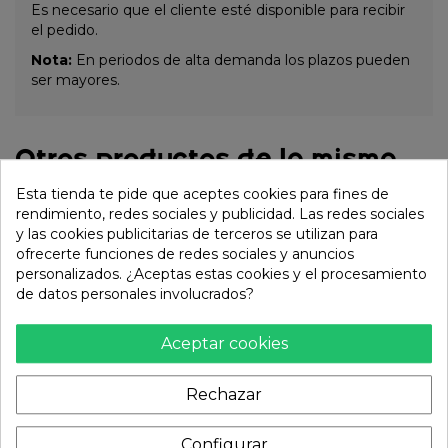
Es necesario que el cliente esté disponible para recibir
el pedido.
Nota:
En periodos de alta demanda los plazos pueden
ser mayores.
Otros productos de la misma
categoría:
Esta tienda te pide que aceptes cookies para fines de
rendimiento, redes sociales y publicidad. Las redes sociales
y las cookies publicitarias de terceros se utilizan para
ofrecerte funciones de redes sociales y anuncios
personalizados. ¿Aceptas estas cookies y el procesamiento
de datos personales involucrados?
Aceptar cookies
Rechazar
Configurar
Cuchara 5,25" Porcelana
CUCHARA 12,5CM PORC.