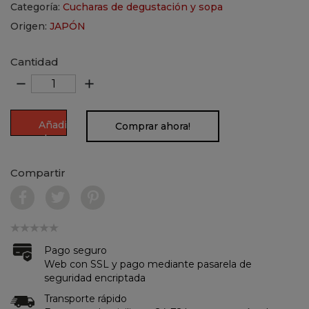
Categoría:
Cucharas de degustación y sopa
Origen:
JAPÓN
Cantidad
remove
add
Añadir
Comprar ahora!
al
carrito
Compartir
Pago seguro
Web con SSL y pago mediante pasarela de
seguridad encriptada
Transporte rápido