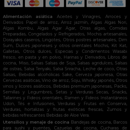
Alimentación asiática
Aceites y Vinagres
,
Arroces y
Derivados
Papel de arroz
,
Arroz jazmín
,
Algas
Algas Nori
,
Algas Kombu
,
Algas Agar Agar
,
Otras algas
,
Comidas
Preparadas
,
Congelados y Refrigerados
,
Mochis artesanales
,
Dorayakis caseros
,
Lingotes
,
Otros postres artesanales
,
Dim
Sum
,
Dulces japoneses y otros orientales
Mochis
,
Kit Kat
,
Galletas
,
Otros dulces
,
Especias y Condimentos
Wasabi
fresco, en pasta y en polvo
,
Harinas y Derivados
,
Libros de
cocina
,
Miso
,
Salsas
Salsas de Soja
,
Salsas agridulces
,
Salsas
de ostras
,
Salsa Teriyaki
,
Salsa Sriracha
,
Leche de coco
,
Otras
Salsas
,
Bebidas alcohólicas
Sake
,
Cerveza japonesa
,
Otras
Cervezas asiáticas
,
Vino de arroz
,
Soju
,
Whisky japonés
,
Otros
vinos y licores asiáticos
,
Bebidas premium japonesas
,
Packs
,
Semillas y Legumbres
,
Setas y Verduras Secas
,
Snacks
,
Tallarines y Fideos orientales
,
Ramen y Fideos Instantáneos
Udon
,
Tés e Infusiones
,
Verduras y Frutas en Conserva
,
Verduras, hortalizas y frutas exóticas frescas
,
Zumos y
bebidas refrescantes
Bebidas de Aloe Vera
.
Utensilios y menaje de cocina
Bandejas de cocina
,
Barcos
para sushi y puentes
,
Cazuelas de cocina
,
Cucharas de