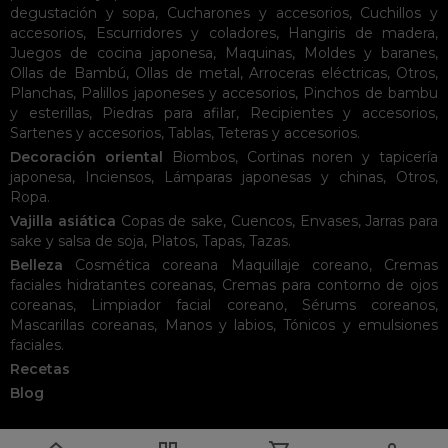
degustación y sopa
,
Cucharones y accesorios
,
Cuchillos y
accesorios
,
Escurridores y coladores
,
Hangiris de madera
,
Juegos de cocina japonesa
,
Maquinas
,
Moldes y baranes
,
Ollas de Bambú
,
Ollas de metal
,
Arroceras eléctricas
,
Otros
,
Planchas
,
Palillos japoneses y accesorios
,
Pinchos de bambu
y esterillas
,
Piedras para afilar
,
Recipientes y accesorios
,
Sartenes y accesorios
,
Tablas
,
Teteras y accesorios
.
Decoración oriental
Biombos
,
Cortinas noren y tapicería
japonesa
,
Inciensos
,
Lámparas japonesas y chinas
,
Otros
,
Ropa
.
Vajilla asiática
Copas de sake
,
Cuencos
,
Envases
,
Jarras para
sake y salsa de soja
,
Platos
,
Tapas
,
Tazas
.
Belleza
Cosmética coreana
Maquillaje coreano
,
Cremas
faciales hidratantes coreanas
,
Cremas para contorno de ojos
coreanas
,
Limpiador facial coreano
,
Sérums coreanos
,
Mascarillas coreanas
,
Manos y labios
,
Tónicos y emulsiones
faciales
.
Recetas
Blog