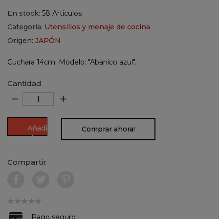
En stock:
58 Artículos
Categoría:
Utensilios y menaje de cocina
Origen:
JAPÓN
Cuchara 14cm. Modelo: "Abanico azul".
Cantidad
remove
add
Añadir
Comprar ahora!
al
carrito
Compartir
Pago seguro