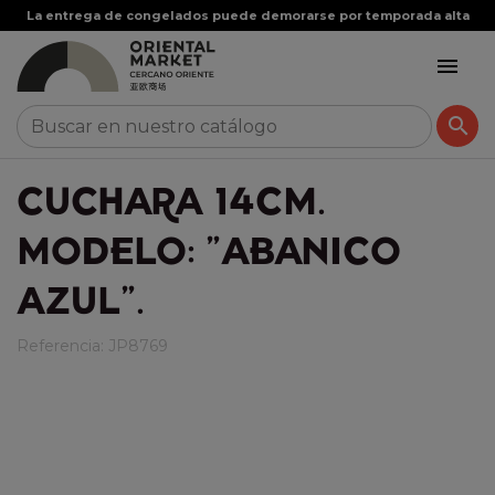
La entrega de congelados puede demorarse por temporada alta


CUCHARA 14CM.
MODELO: "ABANICO
AZUL".
Referencia:
JP8769