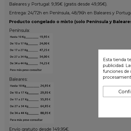
Baleares y Portugal: 9,95€ (gratis desde 49,95€).
Entrega: 24/72h en Península, 48/96h en Baleares y Portugal 
Producto congelado o mixto (solo Península y Baleares
Península:
Esta tienda t
publicidad. La
funciones de 
procesamient
Baleares:
Conf
Envío gratuito desde 149,95€.