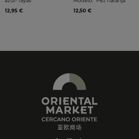
azul- rayas"
Modelo: "Pez naranja"
12,95 €
12,50 €