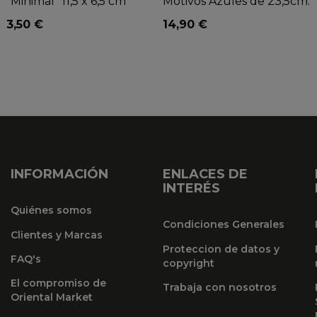
"Minimal" 11,5 x 6,5 cm
Motivos Azules de 23,5cm.
3,50 €
14,90 €
INFORMACIÓN
ENLACES DE
INTERÉS
Quiénes somos
Condiciones Generales
Clientes y Marcas
Proteccion de datos y
FAQ's
copyright
El compromiso de
Trabaja con nosotros
Oriental Market