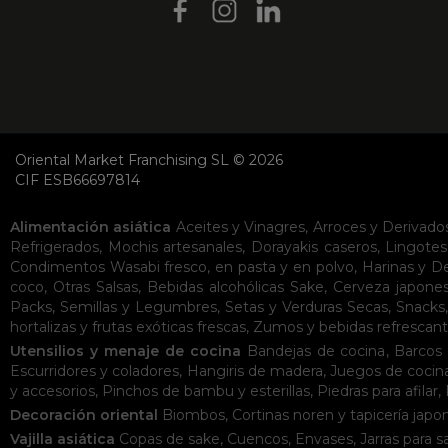
Oriental Market Franchising SL © 2026
CIF ESB66697814
Alimentación asiática
Aceites y Vinagres
,
Arroces y Derivado
Refrigerados
,
Mochis artesanales
,
Dorayakis caseros
,
Lingotes
Condimentos
Wasabi fresco, en pasta y en polvo
,
Harinas y D
coco
,
Otras Salsas
,
Bebidas alcohólicas
Sake
,
Cerveza japone
Packs
,
Semillas y Legumbres
,
Setas y Verduras Secas
,
Snacks
hortalizas y frutas exóticas frescas
,
Zumos y bebidas refrescan
Utensilios y menaje de cocina
Bandejas de cocina
,
Barcos 
Escurridores y coladores
,
Hangiris de madera
,
Juegos de cocin
y accesorios
,
Pinchos de bambu y esterillas
,
Piedras para afilar
,
Decoración oriental
Biombos
,
Cortinas noren y tapicería japo
Vajilla asiática
Copas de sake
,
Cuencos
,
Envases
,
Jarras para s