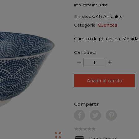
Impuestos incluidos
En stock:
48 Artículos
Categoría:
Cuencos
Cuenco de porcelana. Medidas;
Cantidad
remove
add
Añadir al carrito
Compartir

Pago seguro