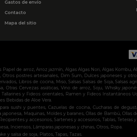
Gastos de envío
Contacto
Mapa del sitio
s
Papel de arroz
,
Arroz jazmín
,
Algas
Algas Nori
,
Algas Kombu
,
A
,
Otros postres artesanales
,
Dim Sum
,
Dulces japoneses y otro
erivados
,
Libros de cocina
,
Miso
,
Salsas
Salsas de Soja
,
Salsas agr
sa
,
Otras Cervezas asiáticas
,
Vino de arroz
,
Soju
,
Whisky japoné
,
Tallarines y Fideos orientales
,
Ramen y Fideos Instantáneos
U
tes
Bebidas de Aloe Vera
.
para sushi y puentes
,
Cazuelas de cocina
,
Cucharas de degust
a japonesa
,
Maquinas
,
Moldes y baranes
,
Ollas de Bambú
,
Ollas 
Recipientes y accesorios
,
Sartenes y accesorios
,
Tablas
,
Teteras y
nesa
,
Inciensos
,
Lámparas japonesas y chinas
,
Otros
,
Ropa
.
ake y salsa de soja
,
Platos
,
Tapas
,
Tazas
.