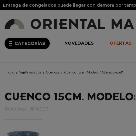
Entrega de congelados puede llegar con demora por tempo
NOVEDADES
OFERTAS
CATEGORÍAS
Inicio
Vajilla asiática
Cuencos
Cuenco 15cm. Modelo: "Abanico azul".



CUENCO 15CM. MODELO:
Referencia:
JP16007