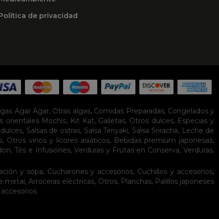
Política de privacidad
lgas Agar Agar
,
Otras algas
,
Comidas Preparadas
,
Congelados y
s orientales
Mochis
,
Kit Kat
,
Galletas
,
Otros dulces
,
Especias y
idulces
,
Salsas de ostras
,
Salsa Teriyaki
,
Salsa Sriracha
,
Leche de
s
,
Otros vinos y licores asiáticos
,
Bebidas premium japonesas
,
don
,
Tés e Infusiones
,
Verduras y Frutas en Conserva
,
Verduras,
ación y sopa
,
Cucharones y accesorios
,
Cuchillos y accesorios
,
de metal
,
Arroceras eléctricas
,
Otros
,
Planchas
,
Palillos japoneses
 accesorios
.