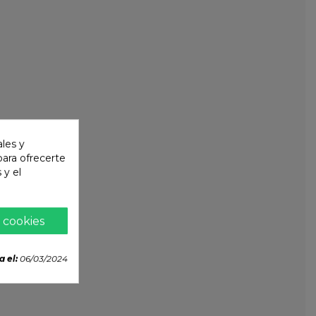
ales y
 para ofrecerte
 y el
 cookies
a el:
06/03/2024