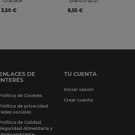
"Granate"
"blanco-azul"
3,50 €
8,55 €
ENLACES DE
TU CUENTA
INTERÉS
Iniciar sesión
Política de Cookies
Crear cuenta
Política de privacidad
redes sociales
Política de Calidad,
Seguridad Alimentaria y
Medioambiente