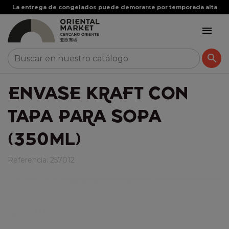
La entrega de congelados puede demorarse por temporada alta


ENVASE KRAFT CON
TAPA PARA SOPA
(350ML)
Referencia:
257012