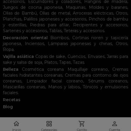
accesorios
,
Escurridores y coladores
,
Hangiris de madera
,
Juegos de cocina japonesa
,
Maquinas
,
Moldes y baranes
,
Ollas de Bambú
,
Ollas de metal
,
Arroceras eléctricas
,
Otros
,
Planchas
,
Palillos japoneses y accesorios
,
Pinchos de bambu
y esterillas
,
Piedras para afilar
,
Recipientes y accesorios
,
Sartenes y accesorios
,
Tablas
,
Teteras y accesorios
.
Decoración oriental
Biombos
,
Cortinas noren y tapicería
japonesa
,
Inciensos
,
Lámparas japonesas y chinas
,
Otros
,
Ropa
.
Vajilla asiática
Copas de sake
,
Cuencos
,
Envases
,
Jarras para
sake y salsa de soja
,
Platos
,
Tapas
,
Tazas
.
Belleza
Cosmética coreana
Maquillaje coreano
,
Cremas
faciales hidratantes coreanas
,
Cremas para contorno de ojos
coreanas
,
Limpiador facial coreano
,
Sérums coreanos
,
Mascarillas coreanas
,
Manos y labios
,
Tónicos y emulsiones
faciales
.
Recetas
Blog




Inicio
Categorías
Carrito
Cuenta