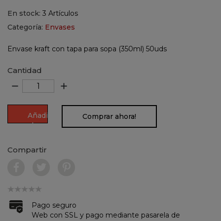
En stock:
3 Artículos
Categoría:
Envases
Envase kraft con tapa para sopa (350ml) 50uds
Cantidad
remove
add
Añadir
Comprar ahora!
al
carrito
Compartir
Pago seguro
Web con SSL y pago mediante pasarela de