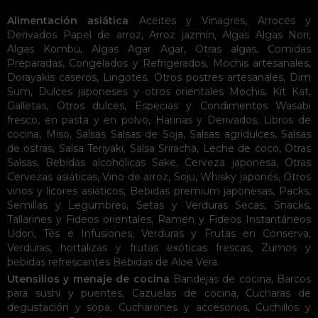
Alimentación asiática
Aceites y Vinagres
,
Arroces y
Derivados
Papel de arroz
,
Arroz jazmín
,
Algas
Algas Nori
,
Algas Kombu
,
Algas Agar Agar
,
Otras algas
,
Comidas
Preparadas
,
Congelados y Refrigerados
,
Mochis artesanales
,
Dorayakis caseros
,
Lingotes
,
Otros postres artesanales
,
Dim
Sum
,
Dulces japoneses y otros orientales
Mochis
,
Kit Kat
,
Galletas
,
Otros dulces
,
Especias y Condimentos
Wasabi
fresco, en pasta y en polvo
,
Harinas y Derivados
,
Libros de
cocina
,
Miso
,
Salsas
Salsas de Soja
,
Salsas agridulces
,
Salsas
de ostras
,
Salsa Teriyaki
,
Salsa Sriracha
,
Leche de coco
,
Otras
Salsas
,
Bebidas alcohólicas
Sake
,
Cerveza japonesa
,
Otras
Cervezas asiáticas
,
Vino de arroz
,
Soju
,
Whisky japonés
,
Otros
vinos y licores asiáticos
,
Bebidas premium japonesas
,
Packs
,
Semillas y Legumbres
,
Setas y Verduras Secas
,
Snacks
,
Tallarines y Fideos orientales
,
Ramen y Fideos Instantáneos
Udon
,
Tés e Infusiones
,
Verduras y Frutas en Conserva
,
Verduras, hortalizas y frutas exóticas frescas
,
Zumos y
bebidas refrescantes
Bebidas de Aloe Vera
.
Utensilios y menaje de cocina
Bandejas de cocina
,
Barcos
para sushi y puentes
,
Cazuelas de cocina
,
Cucharas de
degustación y sopa
,
Cucharones y accesorios
,
Cuchillos y