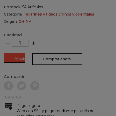
En stock:
54 Artículos
Categoría:
Tallarines y fideos chinos y orientales
Origen:
CHINA
Cantidad
remove
add
Añadir
Comprar ahora!
al
carrito
Compartir
Pago seguro
Web con SSL y pago mediante pasarela de
seguridad encriptada