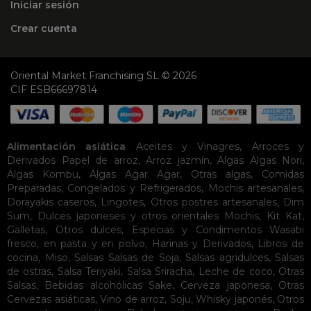
Iniciar sesión
Crear cuenta
Oriental Market Franchising SL © 2026
CIF ESB66697814
Alimentación asiática
Aceites y Vinagres
,
Arroces y
Derivados
Papel de arroz
,
Arroz jazmín
,
Algas
Algas Nori
,
Algas Kombu
,
Algas Agar Agar
,
Otras algas
,
Comidas
Preparadas
,
Congelados y Refrigerados
,
Mochis artesanales
,
Dorayakis caseros
,
Lingotes
,
Otros postres artesanales
,
Dim
Sum
,
Dulces japoneses y otros orientales
Mochis
,
Kit Kat
,
Galletas
,
Otros dulces
,
Especias y Condimentos
Wasabi
fresco, en pasta y en polvo
,
Harinas y Derivados
,
Libros de
cocina
,
Miso
,
Salsas
Salsas de Soja
,
Salsas agridulces
,
Salsas
de ostras
,
Salsa Teriyaki
,
Salsa Sriracha
,
Leche de coco
,
Otras
Salsas
,
Bebidas alcohólicas
Sake
,
Cerveza japonesa
,
Otras
Cervezas asiáticas
,
Vino de arroz
,
Soju
,
Whisky japonés
,
Otros