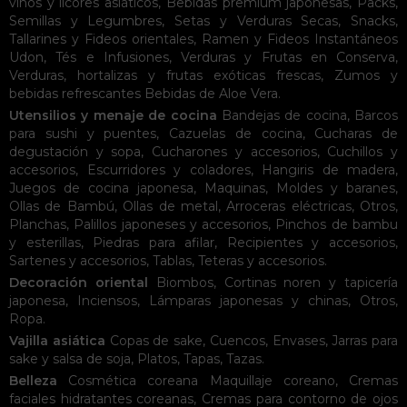
vinos y licores asiáticos
,
Bebidas premium japonesas
,
Packs
,
Semillas y Legumbres
,
Setas y Verduras Secas
,
Snacks
,
Tallarines y Fideos orientales
,
Ramen y Fideos Instantáneos
Udon
,
Tés e Infusiones
,
Verduras y Frutas en Conserva
,
Verduras, hortalizas y frutas exóticas frescas
,
Zumos y
bebidas refrescantes
Bebidas de Aloe Vera
.
Utensilios y menaje de cocina
Bandejas de cocina
,
Barcos
para sushi y puentes
,
Cazuelas de cocina
,
Cucharas de
degustación y sopa
,
Cucharones y accesorios
,
Cuchillos y
accesorios
,
Escurridores y coladores
,
Hangiris de madera
,
Juegos de cocina japonesa
,
Maquinas
,
Moldes y baranes
,
Ollas de Bambú
,
Ollas de metal
,
Arroceras eléctricas
,
Otros
,
Planchas
,
Palillos japoneses y accesorios
,
Pinchos de bambu
y esterillas
,
Piedras para afilar
,
Recipientes y accesorios
,
Sartenes y accesorios
,
Tablas
,
Teteras y accesorios
.
Decoración oriental
Biombos
,
Cortinas noren y tapicería
japonesa
,
Inciensos
,
Lámparas japonesas y chinas
,
Otros
,
Ropa
.
Vajilla asiática
Copas de sake
,
Cuencos
,
Envases
,
Jarras para
sake y salsa de soja
,
Platos
,
Tapas
,
Tazas
.
Belleza
Cosmética coreana
Maquillaje coreano
,
Cremas
faciales hidratantes coreanas
,
Cremas para contorno de ojos