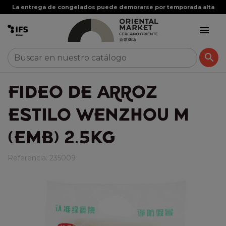
La entrega de congelados puede demorarse por temporada alta


FIDEO DE ARROZ
ESTILO WENZHOU M
(EMB) 2.5KG
Referencia:
235009