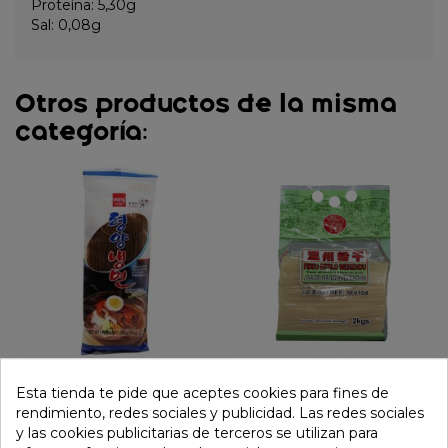
Proteína: 5,30g
Sal: 0,08g
Otros productos de la misma
categoría:
Tallarines soba de trigo
Fideo arroz estilo
Esta tienda te pide que aceptes cookies para fines de
sarraceno estilo koreano
wenzhou M ( DEER) 2kg
rendimiento, redes sociales y publicidad. Las redes sociales
(WANG) 283g
y las cookies publicitarias de terceros se utilizan para