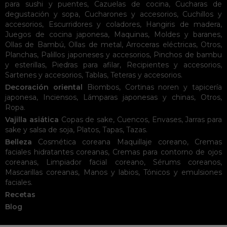
para sushi y puentes
,
Cazuelas de cocina
,
Cucharas de
degustación y sopa
,
Cucharones y accesorios
,
Cuchillos y
accesorios
,
Escurridores y coladores
,
Hangiris de madera
,
Juegos de cocina japonesa
,
Maquinas
,
Moldes y baranes
,
Ollas de Bambú
,
Ollas de metal
,
Arroceras eléctricas
,
Otros
,
Planchas
,
Palillos japoneses y accesorios
,
Pinchos de bambu
y esterillas
,
Piedras para afilar
,
Recipientes y accesorios
,
Sartenes y accesorios
,
Tablas
,
Teteras y accesorios
.
Decoración oriental
Biombos
,
Cortinas noren y tapicería
japonesa
,
Inciensos
,
Lámparas japonesas y chinas
,
Otros
,
Ropa
.
Vajilla asiática
Copas de sake
,
Cuencos
,
Envases
,
Jarras para
sake y salsa de soja
,
Platos
,
Tapas
,
Tazas
.
Belleza
Cosmética coreana
Maquillaje coreano
,
Cremas
faciales hidratantes coreanas
,
Cremas para contorno de ojos
coreanas
,
Limpiador facial coreano
,
Sérums coreanos
,
Mascarillas coreanas
,
Manos y labios
,
Tónicos y emulsiones
faciales
.
Recetas
Blog