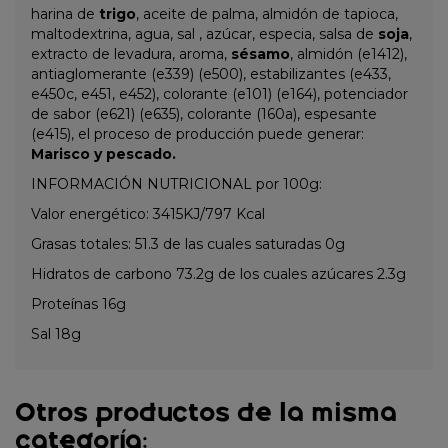
harina de
trigo
, aceite de palma, almidón de tapioca,
maltodextrina, agua, sal , azúcar, especia, salsa de
soja
,
extracto de levadura, aroma,
sésamo
, almidón (e1412),
antiaglomerante (e339) (e500), estabilizantes (e433,
e450c, e451, e452), colorante (e101) (e164), potenciador
de sabor (e621) (e635), colorante (160a), espesante
(e415), el proceso de producción puede generar:
Marisco y pescado.
INFORMACIÓN NUTRICIONAL por 100g:
Valor energético: 3415KJ/797 Kcal
Grasas totales: 51.3 de las cuales saturadas 0g
Hidratos de carbono 73.2g de los cuales azúcares 2.3g
Proteínas 16g
Sal 18g
Otros productos de la misma
categoría: