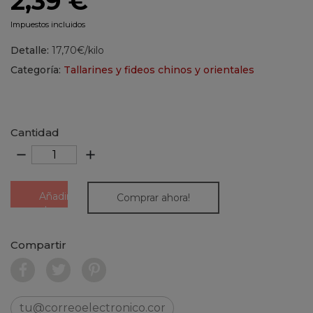
2,39 €
Impuestos incluidos
Detalle:
17,70€/kilo
Categoría:
Tallarines y fideos chinos y orientales
Cantidad
remove
add
Añadir
Comprar ahora!
al
carrito
Compartir