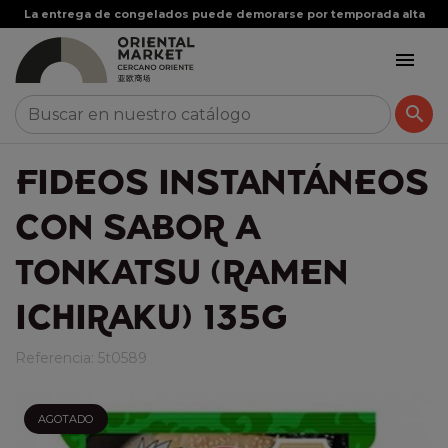
La entrega de congelados puede demorarse por temporada alta


FIDEOS INSTANTÁNEOS
CON SABOR A
TONKATSU (RAMEN
ICHIRAKU) 135G
Referencia:
5t0589
AGOTADO