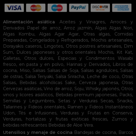
Alimentación asiática
Aceites y Vinagres
,
Arroces y
Derivados
Papel de arroz
,
Arroz jazmín
,
Algas
Algas Nori
,
Algas Kombu
,
Algas Agar Agar
,
Otras algas
,
Comidas
Preparadas
,
Congelados y Refrigerados
,
Mochis artesanales
,
Dorayakis caseros
,
Lingotes
,
Otros postres artesanales
,
Dim
Sum
,
Dulces japoneses y otros orientales
Mochis
,
Kit Kat
,
Galletas
,
Otros dulces
,
Especias y Condimentos
Wasabi
fresco, en pasta y en polvo
,
Harinas y Derivados
,
Libros de
cocina
,
Miso
,
Salsas
Salsas de Soja
,
Salsas agridulces
,
Salsas
de ostras
,
Salsa Teriyaki
,
Salsa Sriracha
,
Leche de coco
,
Otras
Salsas
,
Bebidas alcohólicas
Sake
,
Cerveza japonesa
,
Otras
Cervezas asiáticas
,
Vino de arroz
,
Soju
,
Whisky japonés
,
Otros
vinos y licores asiáticos
,
Bebidas premium japonesas
,
Packs
,
Semillas y Legumbres
,
Setas y Verduras Secas
,
Snacks
,
Tallarines y Fideos orientales
,
Ramen y Fideos Instantáneos
Udon
,
Tés e Infusiones
,
Verduras y Frutas en Conserva
,
Verduras, hortalizas y frutas exóticas frescas
,
Zumos y
bebidas refrescantes
Bebidas de Aloe Vera
.
Utensilios y menaje de cocina
Bandejas de cocina
,
Barcos