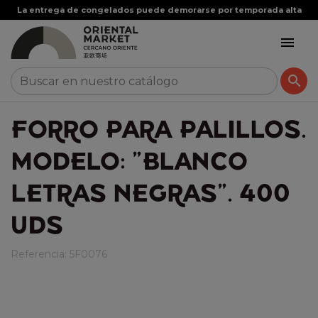
La entrega de congelados puede demorarse por temporada alta


FORRO PARA PALILLOS.
MODELO: "BLANCO
LETRAS NEGRAS". 400
UDS
Referencia:
5F0076