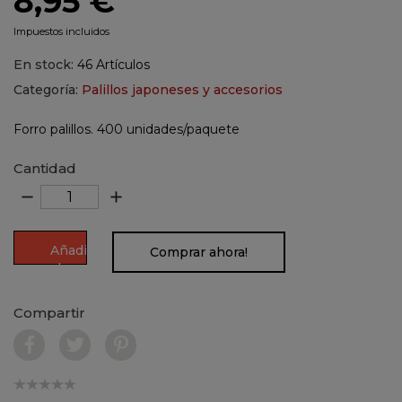
8,95 €
Impuestos incluidos
En stock:
46 Artículos
Categoría:
Palillos japoneses y accesorios
Forro palillos. 400 unidades/paquete
Cantidad
remove
add
Añadir
Comprar ahora!
al
carrito
Compartir