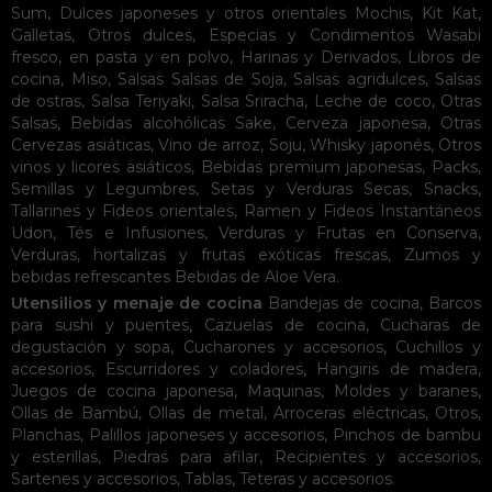
Sum
,
Dulces japoneses y otros orientales
Mochis
,
Kit Kat
,
Galletas
,
Otros dulces
,
Especias y Condimentos
Wasabi
fresco, en pasta y en polvo
,
Harinas y Derivados
,
Libros de
cocina
,
Miso
,
Salsas
Salsas de Soja
,
Salsas agridulces
,
Salsas
de ostras
,
Salsa Teriyaki
,
Salsa Sriracha
,
Leche de coco
,
Otras
Salsas
,
Bebidas alcohólicas
Sake
,
Cerveza japonesa
,
Otras
Cervezas asiáticas
,
Vino de arroz
,
Soju
,
Whisky japonés
,
Otros
vinos y licores asiáticos
,
Bebidas premium japonesas
,
Packs
,
Semillas y Legumbres
,
Setas y Verduras Secas
,
Snacks
,
Tallarines y Fideos orientales
,
Ramen y Fideos Instantáneos
Udon
,
Tés e Infusiones
,
Verduras y Frutas en Conserva
,
Verduras, hortalizas y frutas exóticas frescas
,
Zumos y
bebidas refrescantes
Bebidas de Aloe Vera
.
Utensilios y menaje de cocina
Bandejas de cocina
,
Barcos
para sushi y puentes
,
Cazuelas de cocina
,
Cucharas de
degustación y sopa
,
Cucharones y accesorios
,
Cuchillos y
accesorios
,
Escurridores y coladores
,
Hangiris de madera
,
Juegos de cocina japonesa
,
Maquinas
,
Moldes y baranes
,
Ollas de Bambú
,
Ollas de metal
,
Arroceras eléctricas
,
Otros
,
Planchas
,
Palillos japoneses y accesorios
,
Pinchos de bambu
y esterillas
,
Piedras para afilar
,
Recipientes y accesorios
,
Sartenes y accesorios
,
Tablas
,
Teteras y accesorios
.