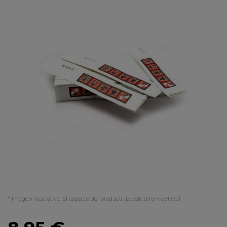
* Imagen ilustrativa. El aspecto del producto puede diferir del real.