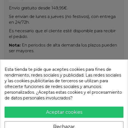
Envío gratuito desde 149,95€.
Se envían de lunes a jueves (no festivos), con entrega
en 24/72h.
Es necesario que el cliente esté disponible para recibir
el pedido.
Nota:
En periodos de alta demanda los plazos pueden
ser mayores.
Esta tienda te pide que aceptes cookies para fines de
Otros productos de la misma
rendimiento, redes sociales y publicidad. Las redes sociales
categoría:
y las cookies publicitarias de terceros se utilizan para
ofrecerte funciones de redes sociales y anuncios
personalizados. ¿Aceptas estas cookies y el procesamiento
de datos personales involucrados?
Aceptar cookies
Rechazar