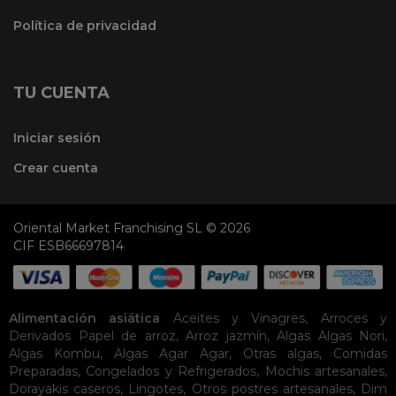
Política de privacidad
TU CUENTA
Iniciar sesión
Crear cuenta
Oriental Market Franchising SL © 2026
CIF ESB66697814
Alimentación asiática
Aceites y Vinagres
,
Arroces y
Derivados
Papel de arroz
,
Arroz jazmín
,
Algas
Algas Nori
,
Algas Kombu
,
Algas Agar Agar
,
Otras algas
,
Comidas
Preparadas
,
Congelados y Refrigerados
,
Mochis artesanales
,
Dorayakis caseros
,
Lingotes
,
Otros postres artesanales
,
Dim