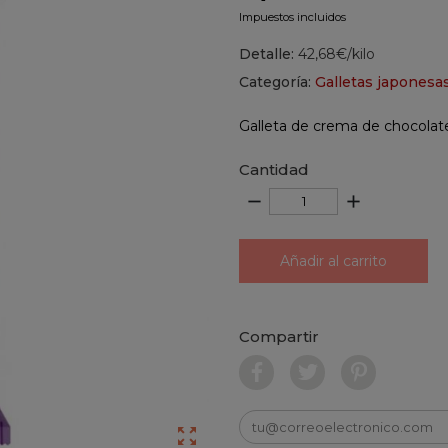
Impuestos incluidos
Detalle:
42,68€/kilo
Categoría:
Galletas japonesa
Galleta de crema de chocol
Cantidad
remove
add
Añadir al carrito
Compartir
