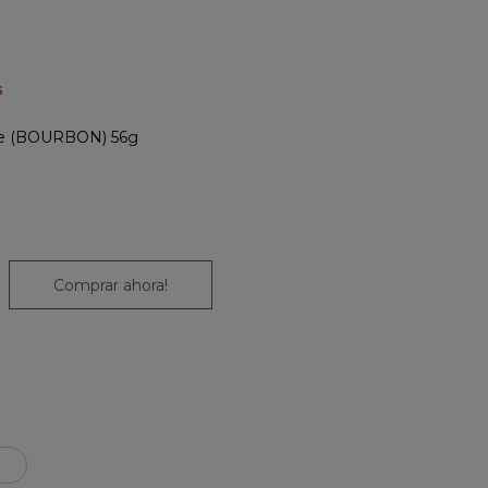
s
ate (BOURBON) 56g
Comprar ahora!