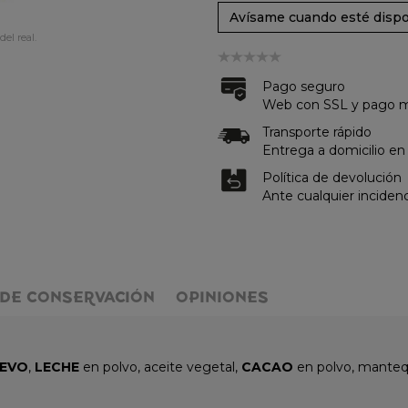
Avísame cuando esté dispo
del real.
Pago seguro
Web con SSL y pago me
Transporte rápido
Entrega a domicilio en
Política de devolución
Ante cualquier inciden
DE CONSERVACIÓN
OPINIONES
EVO
,
LECHE
en polvo, aceite vegetal,
CACAO
en polvo, manteq