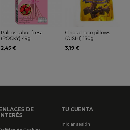
Palitos sabor fresa
Chips choco pillows
(POCKY) 49g.
(OISHI) 150g
2,45 €
3,19 €
ENLACES DE
TU CUENTA
INTERÉS
Iniciar sesión
Política de Cookies