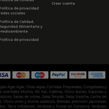
Crear cuenta
Política de privacidad
redes sociales
Política de Calidad,
Seguridad Alimentaria y
Medioambiente
Política de privacidad
lgas Agar Agar
,
Otras algas
,
Comidas Preparadas
,
Congelados y
s orientales
Mochis
,
Kit Kat
,
Galletas
,
Otros dulces
,
Especias y
idulces
,
Salsas de ostras
,
Salsa Teriyaki
,
Salsa Sriracha
,
Leche de
s
,
Otros vinos y licores asiáticos
,
Bebidas premium japonesas
,
don
,
Tés e Infusiones
,
Verduras y Frutas en Conserva
,
Verduras,