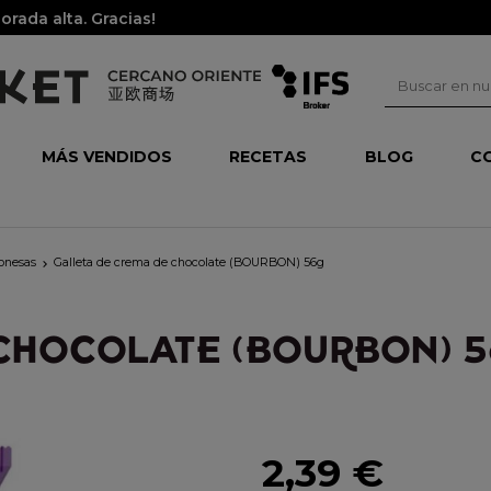
rada alta. Gracias!
MÁS VENDIDOS
RECETAS
BLOG
C
ponesas
Galleta de crema de chocolate (BOURBON) 56g

CHOCOLATE (BOURBON) 
2,39 €