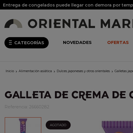
Entrega de congelados puede llegar con demora por tempo
NOVEDADES
OFERTAS
CATEGORÍAS
Inicio
Alimentación asiática
Dulces japoneses y otros orientales
Galletas ja



GALLETA DE CREMA DE 
Referencia:
26660282
AGOTADO