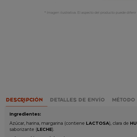
* Imagen ilustrativa. El aspecto del producto puede diferir 
DESCRIPCIÓN
DETALLES DE ENVÍO
MÉTODO 
Ingredientes:
Azúcar, harina, margarina (contiene
LACTOSA
), clara de
HU
saborizante (
LECHE
).