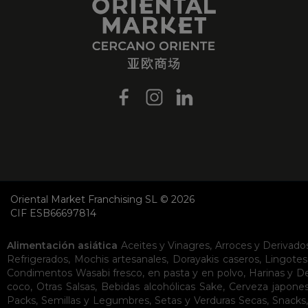
Oriental Market Franchising SL © 2026
CIF ESB66697814
Alimentación asiática
Aceites y Vinagres
,
Arroces y Derivado
Refrigerados
,
Mochis artesanales
,
Dorayakis caseros
,
Lingotes
Condimentos
Wasabi fresco, en pasta y en polvo
,
Harinas y D
coco
,
Otras Salsas
,
Bebidas alcohólicas
Sake
,
Cerveza japone
Packs
,
Semillas y Legumbres
,
Setas y Verduras Secas
,
Snacks