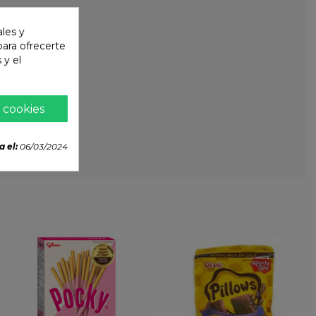
ales y
 para ofrecerte
 y el
 cookies
a el:
06/03/2024