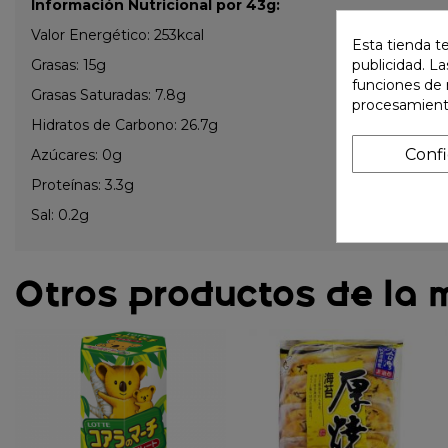
Información Nutricional por 43g:
Valor Energético: 253kcal
Esta tienda t
Grasas: 15g
publicidad. La
funciones de 
Grasas Saturadas: 7.8g
procesamient
Hidratos de Carbono: 26.7g
Conf
Azúcares: 0g
Proteínas: 3.3g
Sal: 0.2g
Otros productos de la 