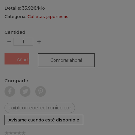
Detalle:
33,92€/kilo
Categoría:
Galletas japonesas
Cantidad
remove
add
Añadir
Comprar ahora!
al
carrito
Compartir
Avísame cuando esté disponible