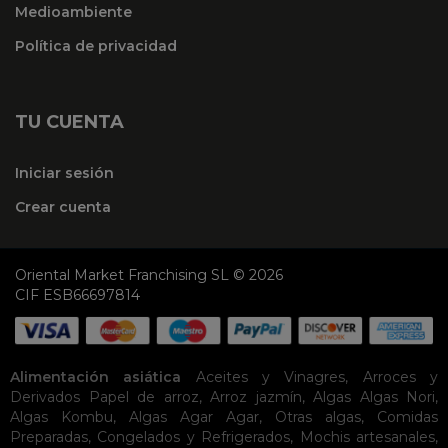
Medioambiente
Política de privacidad
TU CUENTA
Iniciar sesión
Crear cuenta
Oriental Market Franchising SL © 2026
CIF ESB66697814
Alimentación asiática
Aceites y Vinagres
,
Arroces y
Derivados
Papel de arroz
,
Arroz jazmín
,
Algas
Algas Nori
,
Algas Kombu
,
Algas Agar Agar
,
Otras algas
,
Comidas
Preparadas
,
Congelados y Refrigerados
,
Mochis artesanales
,