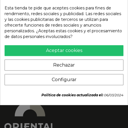
Esta tienda te pide que aceptes cookies para fines de
rendimiento, redes sociales y publicidad. Las redes sociales
y las cookies publicitarias de terceros se utilizan para
ofrecerte funciones de redes sociales y anuncios
personalizados. ¿Aceptas estas cookies y el procesamiento
Galleta de cacao con
Galleta pez con matcha
de datos personales involucrados?
chispas de chocolate
(HARAYA) 30g
(BOURBON) 58g
3,05 €
Aceptar cookies
2,39 €
Rechazar
Configurar
Política de cookies actualizada el:
06/03/2024