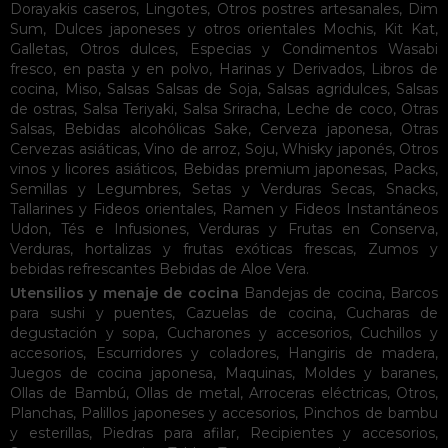
Dorayakis caseros
,
Lingotes
,
Otros postres artesanales
,
Dim
Sum
,
Dulces japoneses y otros orientales
Mochis
,
Kit Kat
,
Galletas
,
Otros dulces
,
Especias y Condimentos
Wasabi
fresco, en pasta y en polvo
,
Harinas y Derivados
,
Libros de
cocina
,
Miso
,
Salsas
Salsas de Soja
,
Salsas agridulces
,
Salsas
de ostras
,
Salsa Teriyaki
,
Salsa Sriracha
,
Leche de coco
,
Otras
Salsas
,
Bebidas alcohólicas
Sake
,
Cerveza japonesa
,
Otras
Cervezas asiáticas
,
Vino de arroz
,
Soju
,
Whisky japonés
,
Otros
vinos y licores asiáticos
,
Bebidas premium japonesas
,
Packs
,
Semillas y Legumbres
,
Setas y Verduras Secas
,
Snacks
,
Tallarines y Fideos orientales
,
Ramen y Fideos Instantáneos
Udon
,
Tés e Infusiones
,
Verduras y Frutas en Conserva
,
Verduras, hortalizas y frutas exóticas frescas
,
Zumos y
bebidas refrescantes
Bebidas de Aloe Vera
.
Utensilios y menaje de cocina
Bandejas de cocina
,
Barcos
para sushi y puentes
,
Cazuelas de cocina
,
Cucharas de
degustación y sopa
,
Cucharones y accesorios
,
Cuchillos y
accesorios
,
Escurridores y coladores
,
Hangiris de madera
,
Juegos de cocina japonesa
,
Maquinas
,
Moldes y baranes
,
Ollas de Bambú
,
Ollas de metal
,
Arroceras eléctricas
,
Otros
,
Planchas
,
Palillos japoneses y accesorios
,
Pinchos de bambu
y esterillas
,
Piedras para afilar
,
Recipientes y accesorios
,