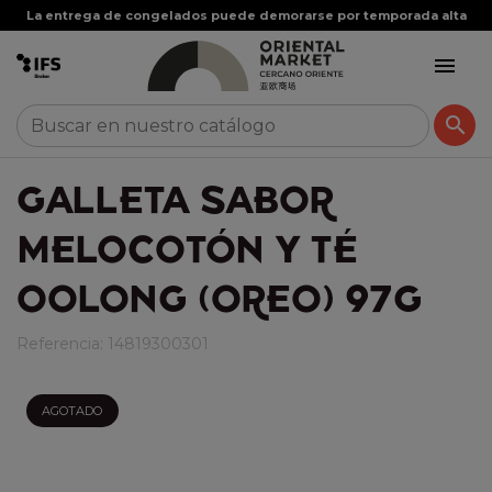
La entrega de congelados puede demorarse por temporada alta


GALLETA SABOR
MELOCOTÓN Y TÉ
OOLONG (OREO) 97G
Referencia:
14819300301
AGOTADO