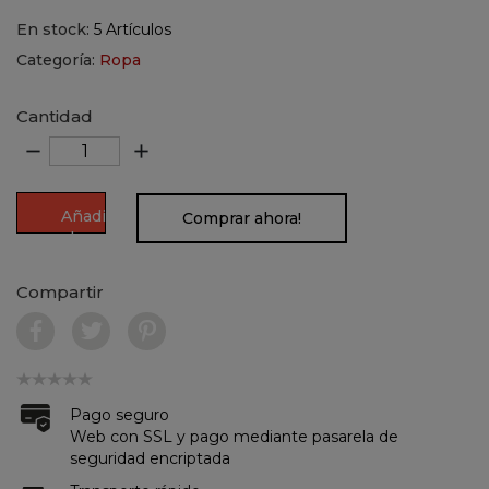
En stock:
5 Artículos
Categoría:
Ropa
Cantidad
remove
add
Añadir
Comprar ahora!
al
carrito
Compartir
Pago seguro
Web con SSL y pago mediante pasarela de
seguridad encriptada