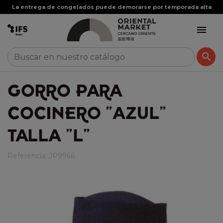
La entrega de congelados puede demorarse por temporada alta


GORRO PARA
COCINERO "AZUL"
TALLA "L"
Referencia:
JP9966