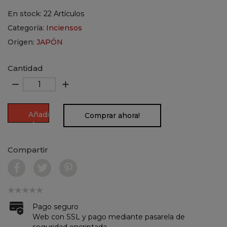
En stock:
22 Artículos
Categoría:
Inciensos
Origen:
JAPÓN
Cantidad
remove
add
Añadir
Comprar ahora!
al
carrito
Compartir
Pago seguro
Web con SSL y pago mediante pasarela de
seguridad encriptada