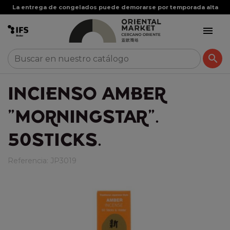
La entrega de congelados puede demorarse por temporada alta


INCIENSO AMBER
"MORNINGSTAR".
50STICKS.
Referencia:
JP3019