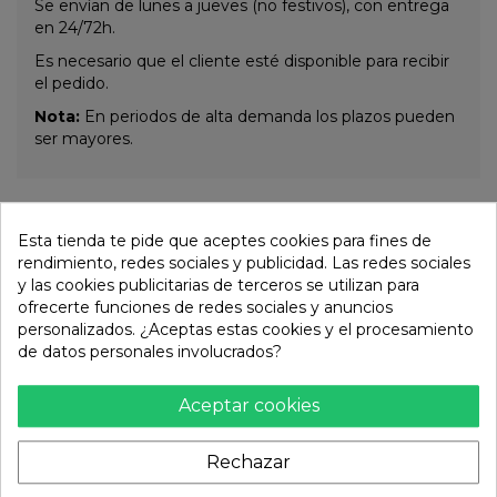
Se envían de lunes a jueves (no festivos), con entrega
en 24/72h.
Es necesario que el cliente esté disponible para recibir
el pedido.
Nota:
En periodos de alta demanda los plazos pueden
ser mayores.
Otros productos de la misma
Esta tienda te pide que aceptes cookies para fines de
categoría:
rendimiento, redes sociales y publicidad. Las redes sociales
y las cookies publicitarias de terceros se utilizan para
ofrecerte funciones de redes sociales y anuncios
personalizados. ¿Aceptas estas cookies y el procesamiento
de datos personales involucrados?
Aceptar cookies
Rechazar