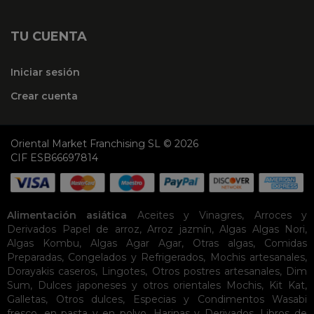
TU CUENTA
Iniciar sesión
Crear cuenta
Oriental Market Franchising SL © 2026
CIF ESB66697814
Alimentación asiática
Aceites y Vinagres
,
Arroces y
Derivados
Papel de arroz
,
Arroz jazmín
,
Algas
Algas Nori
,
Algas Kombu
,
Algas Agar Agar
,
Otras algas
,
Comidas
Preparadas
,
Congelados y Refrigerados
,
Mochis artesanales
,
Dorayakis caseros
,
Lingotes
,
Otros postres artesanales
,
Dim
Sum
,
Dulces japoneses y otros orientales
Mochis
,
Kit Kat
,
Galletas
,
Otros dulces
,
Especias y Condimentos
Wasabi
fresco, en pasta y en polvo
,
Harinas y Derivados
,
Libros de