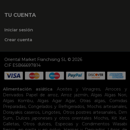
TU CUENTA
Iniciar sesión
Crear cuenta
Oriental Market Franchising SL © 2026
CIF ESB66697814
Alimentación asiática
Aceites y Vinagres
,
Arroces y
Derivados
Papel de arroz
,
Arroz jazmín
,
Algas
Algas Nori
,
Algas Kombu
,
Algas Agar Agar
,
Otras algas
,
Comidas
Preparadas
,
Congelados y Refrigerados
,
Mochis artesanales
,
Dorayakis caseros
,
Lingotes
,
Otros postres artesanales
,
Dim
Sum
,
Dulces japoneses y otros orientales
Mochis
,
Kit Kat
,
Galletas
,
Otros dulces
,
Especias y Condimentos
Wasabi
fresco, en pasta y en polvo
,
Harinas y Derivados
,
Libros de