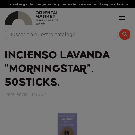
La entrega de congelados puede demorarse por temporada alta


INCIENSO LAVANDA
"MORNINGSTAR".
50STICKS.
Referencia:
JP3002