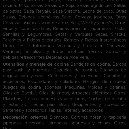
cocina
,
Miso
,
Salsas
Salsas de Soja
,
Salsas agridulces
,
Salsas
de ostras
,
Salsa Teriyaki
,
Salsa Sriracha
,
Leche de coco
,
Otras
Salsas
,
Bebidas alcohólicas
Sake
,
Cerveza japonesa
,
Otras
Cervezas asiáticas
,
Vino de arroz
,
Soju
,
Whisky japonés
,
Otros
vinos y licores asiáticos
,
Bebidas premium japonesas
,
Packs
,
Semillas y Legumbres
,
Setas y Verduras Secas
,
Snacks
,
Tallarines y Fideos orientales
,
Ramen y Fideos Instantáneos
Udon
,
Tés e Infusiones
,
Verduras y Frutas en Conserva
,
Verduras, hortalizas y frutas exóticas frescas
,
Zumos y
bebidas refrescantes
Bebidas de Aloe Vera
.
Utensilios y menaje de cocina
Bandejas de cocina
,
Barcos
para sushi y puentes
,
Cazuelas de cocina
,
Cucharas de
degustación y sopa
,
Cucharones y accesorios
,
Cuchillos y
accesorios
,
Escurridores y coladores
,
Hangiris de madera
,
Juegos de cocina japonesa
,
Maquinas
,
Moldes y baranes
,
Ollas de Bambú
,
Ollas de metal
,
Arroceras eléctricas
,
Otros
,
Planchas
,
Palillos japoneses y accesorios
,
Pinchos de bambu
y esterillas
,
Piedras para afilar
,
Recipientes y accesorios
,
Sartenes y accesorios
,
Tablas
,
Teteras y accesorios
.
Decoración oriental
Biombos
,
Cortinas noren y tapicería
japonesa
,
Inciensos
,
Lámparas japonesas y chinas
,
Otros
,
Ropa
.