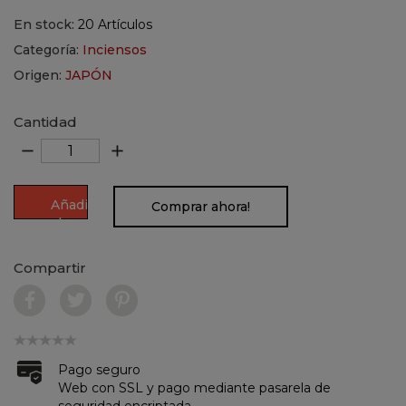
En stock:
20 Artículos
Categoría:
Inciensos
Origen:
JAPÓN
Cantidad
remove
add
Añadir
Comprar ahora!
al
carrito
Compartir
Pago seguro
Web con SSL y pago mediante pasarela de
seguridad encriptada