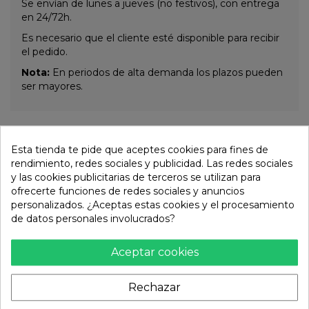
Se envían de lunes a jueves (no festivos), con entrega
en 24/72h.
Es necesario que el cliente esté disponible para recibir
el pedido.
Nota:
En periodos de alta demanda los plazos pueden
ser mayores.
Otros productos de la misma
Esta tienda te pide que aceptes cookies para fines de
categoría:
rendimiento, redes sociales y publicidad. Las redes sociales
y las cookies publicitarias de terceros se utilizan para
ofrecerte funciones de redes sociales y anuncios
personalizados. ¿Aceptas estas cookies y el procesamiento
de datos personales involucrados?
Aceptar cookies
Rechazar