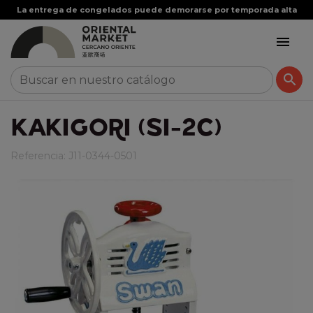
La entrega de congelados puede demorarse por temporada alta


KAKIGORI (SI-2C)
Referencia:
J11-0344-0501