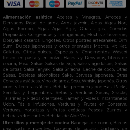
Alimentación asiática
Aceites y Vinagres
,
Arroces y
Derivados
Papel de arroz
,
Arroz jazmín
,
Algas
Algas Nori
,
Algas Kombu
,
Algas Agar Agar
,
Otras algas
,
Comidas
Preparadas
,
Congelados y Refrigerados
,
Mochis artesanales
,
Dorayakis caseros
,
Lingotes
,
Otros postres artesanales
,
Dim
Sum
,
Dulces japoneses y otros orientales
Mochis
,
Kit Kat
,
Galletas
,
Otros dulces
,
Especias y Condimentos
Wasabi
fresco, en pasta y en polvo
,
Harinas y Derivados
,
Libros de
cocina
,
Miso
,
Salsas
Salsas de Soja
,
Salsas agridulces
,
Salsas
de ostras
,
Salsa Teriyaki
,
Salsa Sriracha
,
Leche de coco
,
Otras
Salsas
,
Bebidas alcohólicas
Sake
,
Cerveza japonesa
,
Otras
Cervezas asiáticas
,
Vino de arroz
,
Soju
,
Whisky japonés
,
Otros
vinos y licores asiáticos
,
Bebidas premium japonesas
,
Packs
,
Semillas y Legumbres
,
Setas y Verduras Secas
,
Snacks
,
Tallarines y Fideos orientales
,
Ramen y Fideos Instantáneos
Udon
,
Tés e Infusiones
,
Verduras y Frutas en Conserva
,
Verduras, hortalizas y frutas exóticas frescas
,
Zumos y
bebidas refrescantes
Bebidas de Aloe Vera
.
Utensilios y menaje de cocina
Bandejas de cocina
,
Barcos
para sushi y puentes
,
Cazuelas de cocina
,
Cucharas de