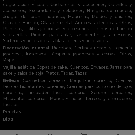
degustación y sopa
,
Cucharones y accesorios
,
Cuchillos y
accesorios
,
Escurridores y coladores
,
Hangiris de madera
,
Juegos de cocina japonesa
,
Maquinas
,
Moldes y baranes
,
Ollas de Bambú
,
Ollas de metal
,
Arroceras eléctricas
,
Otros
,
Planchas
,
Palillos japoneses y accesorios
,
Pinchos de bambu
y esterillas
,
Piedras para afilar
,
Recipientes y accesorios
,
Sartenes y accesorios
,
Tablas
,
Teteras y accesorios
.
Decoración oriental
Biombos
,
Cortinas noren y tapicería
japonesa
,
Inciensos
,
Lámparas japonesas y chinas
,
Otros
,
Ropa
.
Vajilla asiática
Copas de sake
,
Cuencos
,
Envases
,
Jarras para
sake y salsa de soja
,
Platos
,
Tapas
,
Tazas
.
Belleza
Cosmética coreana
Maquillaje coreano
,
Cremas
faciales hidratantes coreanas
,
Cremas para contorno de ojos
coreanas
,
Limpiador facial coreano
,
Sérums coreanos
,
Mascarillas coreanas
,
Manos y labios
,
Tónicos y emulsiones
faciales
.
Recetas
Blog