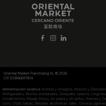
Oriental Market Franchising SL © 2026
CIF ESB66697814
Alimentación asiática
Aceites y Vinagres
,
Arroces y Derivado
Refrigerados
,
Mochis artesanales
,
Dorayakis caseros
,
Lingotes
Condimentos
Wasabi fresco, en pasta y en polvo
,
Harinas y D
coco
,
Otras Salsas
,
Bebidas alcohólicas
Sake
,
Cerveza japone