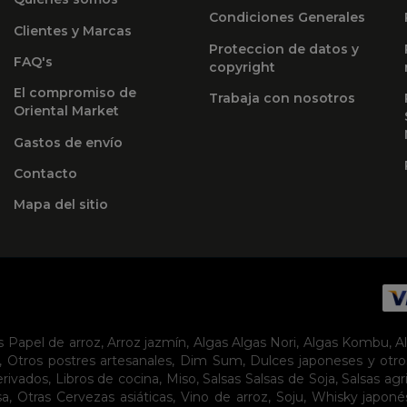
Condiciones Generales
Clientes y Marcas
Proteccion de datos y
FAQ's
copyright
El compromiso de
Trabaja con nosotros
Oriental Market
Gastos de envío
Contacto
Mapa del sitio
s
Papel de arroz
,
Arroz jazmín
,
Algas
Algas Nori
,
Algas Kombu
,
A
,
Otros postres artesanales
,
Dim Sum
,
Dulces japoneses y otro
erivados
,
Libros de cocina
,
Miso
,
Salsas
Salsas de Soja
,
Salsas agr
sa
,
Otras Cervezas asiáticas
,
Vino de arroz
,
Soju
,
Whisky japoné