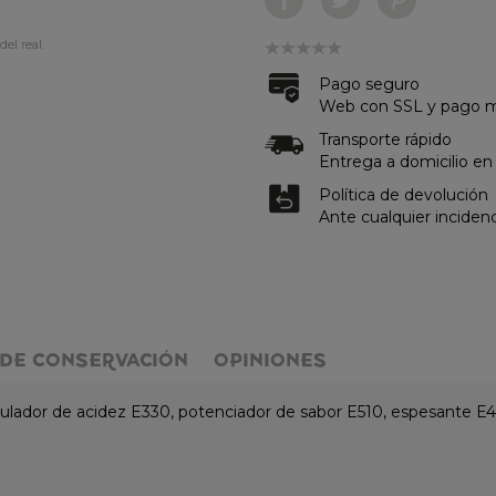
del real.
Pago seguro
Web con SSL y pago me
Transporte rápido
Entrega a domicilio en
Política de devolución
Ante cualquier inciden
DE CONSERVACIÓN
OPINIONES
gulador de acidez E330, potenciador de sabor E510, espesante E40