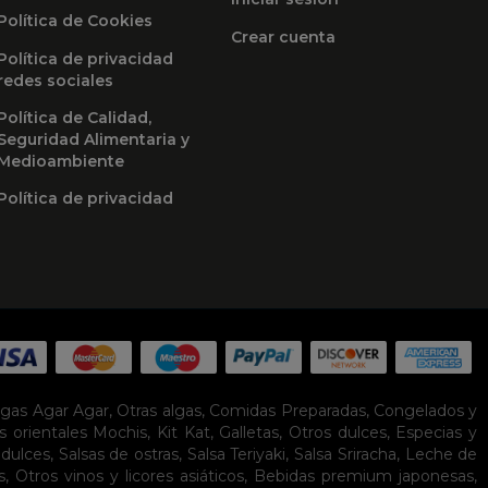
Política de Cookies
Crear cuenta
Política de privacidad
redes sociales
Política de Calidad,
Seguridad Alimentaria y
Medioambiente
Política de privacidad
lgas Agar Agar
,
Otras algas
,
Comidas Preparadas
,
Congelados y
s orientales
Mochis
,
Kit Kat
,
Galletas
,
Otros dulces
,
Especias y
idulces
,
Salsas de ostras
,
Salsa Teriyaki
,
Salsa Sriracha
,
Leche de
s
,
Otros vinos y licores asiáticos
,
Bebidas premium japonesas
,