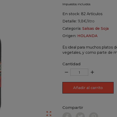
Impuestos incluidos
En stock:
82 Artículos
Detalle:
9,8€/litro
Categoría:
Salsas de Soja
Origen:
HOLANDA
Es ideal para muchos platos d
vegetales, y como parte de m
Cantidad
remove
add
Añadir al carrito
Compartir
