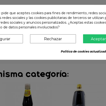
e pide que aceptes cookies para fines de rendimiento, redes soci
s redes sociales y las cookies publicitarias de terceros se utilizan
redes sociales y anuncios personalizados. ¿Aceptas estas cookies
o de datos personales involucrados?
igurar
Rechazar
Aceptar
overbial sal de la sopa. Se puede encontrar en todas las cocinas y 
sus muchas variaciones conocidas. Como esta salsa de soja Ketja
idas y populares en la cocina asiática. No es sorprendente que 
Política de cookies actualizad
misma categoría: