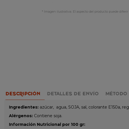
* Imagen ilustrativa. El aspecto del producto puede diferir 
DESCRIPCIÓN
DETALLES DE ENVÍO
MÉTODO 
Ingredientes:
azúcar, agua, SOJA, sal, colorante E150a, re
Alérgenos:
Contiene soja.
Información Nutricional por 100 gr: