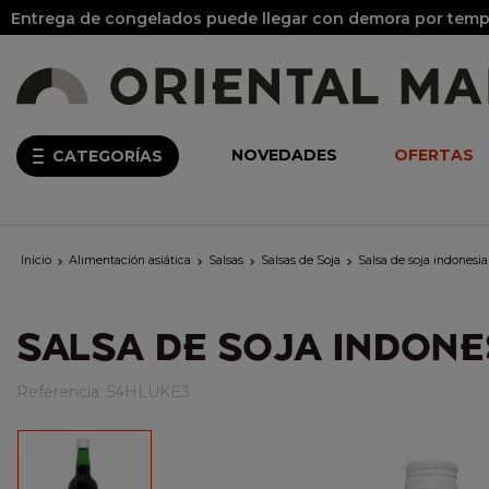
Entrega de congelados puede llegar con demora por tempo
NOVEDADES
OFERTAS
CATEGORÍAS
Inicio
Alimentación asiática
Salsas
Salsas de Soja
Salsa de soja indones




SALSA DE SOJA INDONE
Referencia:
54HLUKE3