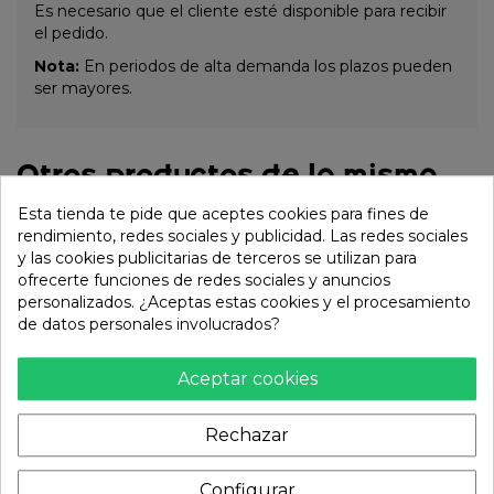
Es necesario que el cliente esté disponible para recibir
el pedido.
Nota:
En periodos de alta demanda los plazos pueden
ser mayores.
Otros productos de la misma
categoría:
Esta tienda te pide que aceptes cookies para fines de
rendimiento, redes sociales y publicidad. Las redes sociales
y las cookies publicitarias de terceros se utilizan para
ofrecerte funciones de redes sociales y anuncios
personalizados. ¿Aceptas estas cookies y el procesamiento
de datos personales involucrados?
Aceptar cookies
Rechazar
Configurar
SUSHI (RECETAS Y
Libro Tokyo Stories