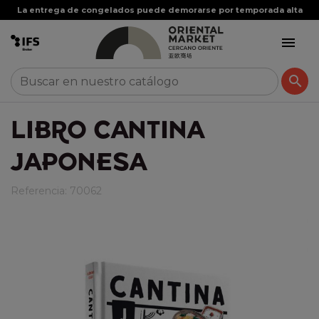
La entrega de congelados puede demorarse por temporada alta


LIBRO CANTINA
JAPONESA
Referencia:
70062