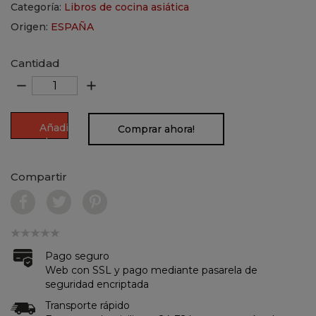
Categoría:
Libros de cocina asiática
Origen:
ESPAÑA
Cantidad
remove
add
Añadir
Comprar ahora!
al
carrito
Compartir
Pago seguro
Web con SSL y pago mediante pasarela de
seguridad encriptada
Transporte rápido