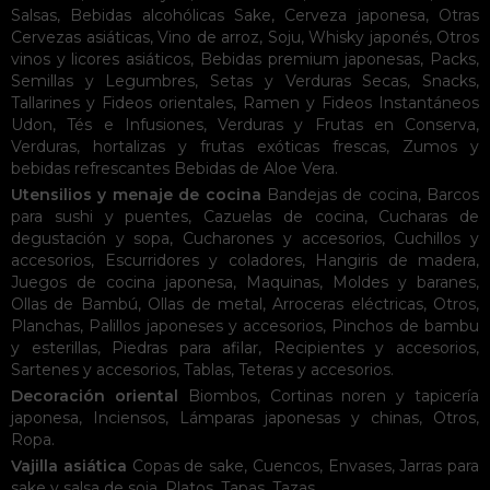
Salsas
,
Bebidas alcohólicas
Sake
,
Cerveza japonesa
,
Otras
Cervezas asiáticas
,
Vino de arroz
,
Soju
,
Whisky japonés
,
Otros
vinos y licores asiáticos
,
Bebidas premium japonesas
,
Packs
,
Semillas y Legumbres
,
Setas y Verduras Secas
,
Snacks
,
Tallarines y Fideos orientales
,
Ramen y Fideos Instantáneos
Udon
,
Tés e Infusiones
,
Verduras y Frutas en Conserva
,
Verduras, hortalizas y frutas exóticas frescas
,
Zumos y
bebidas refrescantes
Bebidas de Aloe Vera
.
Utensilios y menaje de cocina
Bandejas de cocina
,
Barcos
para sushi y puentes
,
Cazuelas de cocina
,
Cucharas de
degustación y sopa
,
Cucharones y accesorios
,
Cuchillos y
accesorios
,
Escurridores y coladores
,
Hangiris de madera
,
Juegos de cocina japonesa
,
Maquinas
,
Moldes y baranes
,
Ollas de Bambú
,
Ollas de metal
,
Arroceras eléctricas
,
Otros
,
Planchas
,
Palillos japoneses y accesorios
,
Pinchos de bambu
y esterillas
,
Piedras para afilar
,
Recipientes y accesorios
,
Sartenes y accesorios
,
Tablas
,
Teteras y accesorios
.
Decoración oriental
Biombos
,
Cortinas noren y tapicería
japonesa
,
Inciensos
,
Lámparas japonesas y chinas
,
Otros
,
Ropa
.
Vajilla asiática
Copas de sake
,
Cuencos
,
Envases
,
Jarras para
sake y salsa de soja
,
Platos
,
Tapas
,
Tazas
.