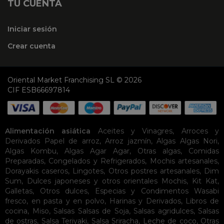
TU CUENTA
Iniciar sesión
Crear cuenta
Oriental Market Franchising SL © 2026
CIF ESB66697814
Alimentación asiática
Aceites y Vinagres
,
Arroces y
Derivados
Papel de arroz
,
Arroz jazmín
,
Algas
Algas Nori
,
Algas Kombu
,
Algas Agar Agar
,
Otras algas
,
Comidas
Preparadas
,
Congelados y Refrigerados
,
Mochis artesanales
,
Dorayakis caseros
,
Lingotes
,
Otros postres artesanales
,
Dim
Sum
,
Dulces japoneses y otros orientales
Mochis
,
Kit Kat
,
Galletas
,
Otros dulces
,
Especias y Condimentos
Wasabi
fresco, en pasta y en polvo
,
Harinas y Derivados
,
Libros de
cocina
,
Miso
,
Salsas
Salsas de Soja
,
Salsas agridulces
,
Salsas
de ostras
,
Salsa Teriyaki
,
Salsa Sriracha
,
Leche de coco
,
Otras