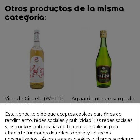
Otros productos de la misma
categoría:
Vino de Ciruela (WHITE
Aguardiente de sorgo de
RABBIT) 750ml
bambú. 500ml
(Alc.10,5%)
Esta tienda te pide que aceptes cookies para fines de
25,75 €
rendimiento, redes sociales y publicidad. Las redes sociales
6,75 €
y las cookies publicitarias de terceros se utilizan para
ofrecerte funciones de redes sociales y anuncios
personalizados. ¿Aceptas estas cookies y el procesamiento