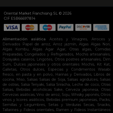
Oriental Market Franchising SL © 2026
CIF ESB66697814
Alimentación asiática
Aceites y Vinagres
,
Arroces y
Derivados
Papel de arroz
,
Arroz jazmín
,
Algas
Algas Nori
,
Algas Kombu
,
Algas Agar Agar
,
Otras algas
,
Comidas
Preparadas
,
Congelados y Refrigerados
,
Mochis artesanales
,
Dorayakis caseros
,
Lingotes
,
Otros postres artesanales
,
Dim
Sum
,
Dulces japoneses y otros orientales
Mochis
,
Kit Kat
,
Galletas
,
Otros dulces
,
Especias y Condimentos
Wasabi
fresco, en pasta y en polvo
,
Harinas y Derivados
,
Libros de
cocina
,
Miso
,
Salsas
Salsas de Soja
,
Salsas agridulces
,
Salsas
de ostras
,
Salsa Teriyaki
,
Salsa Sriracha
,
Leche de coco
,
Otras
Salsas
,
Bebidas alcohólicas
Sake
,
Cerveza japonesa
,
Otras
Cervezas asiáticas
,
Vino de arroz
,
Soju
,
Whisky japonés
,
Otros
vinos y licores asiáticos
,
Bebidas premium japonesas
,
Packs
,
Semillas y Legumbres
,
Setas y Verduras Secas
,
Snacks
,
Tallarines y Fideos orientales
,
Ramen y Fideos Instantáneos