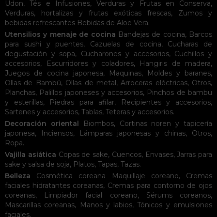
Udon
,
Tés e Infusiones
,
Verduras y Frutas en Conserva
,
Verduras, hortalizas y frutas exóticas frescas
,
Zumos y
bebidas refrescantes
Bebidas de Aloe Vera
.
Utensilios y menaje de cocina
Bandejas de cocina
,
Barcos
para sushi y puentes
,
Cazuelas de cocina
,
Cucharas de
degustación y sopa
,
Cucharones y accesorios
,
Cuchillos y
accesorios
,
Escurridores y coladores
,
Hangiris de madera
,
Juegos de cocina japonesa
,
Maquinas
,
Moldes y baranes
,
Ollas de Bambú
,
Ollas de metal
,
Arroceras eléctricas
,
Otros
,
Planchas
,
Palillos japoneses y accesorios
,
Pinchos de bambu
y esterillas
,
Piedras para afilar
,
Recipientes y accesorios
,
Sartenes y accesorios
,
Tablas
,
Teteras y accesorios
.
Decoración oriental
Biombos
,
Cortinas noren y tapicería
japonesa
,
Inciensos
,
Lámparas japonesas y chinas
,
Otros
,
Ropa
.
Vajilla asiática
Copas de sake
,
Cuencos
,
Envases
,
Jarras para
sake y salsa de soja
,
Platos
,
Tapas
,
Tazas
.
Belleza
Cosmética coreana
Maquillaje coreano
,
Cremas
faciales hidratantes coreanas
,
Cremas para contorno de ojos
coreanas
,
Limpiador facial coreano
,
Sérums coreanos
,
Mascarillas coreanas
,
Manos y labios
,
Tónicos y emulsiones
faciales
.